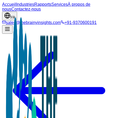
Accueil
Industries
Rapports
Services
À propos de
nous
Contactez-nous
FR
sales@thebrainyinsights.com
+91-9370600191