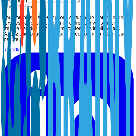
Description
Submit Request
Nous fournissons des rapports d'études de marché et des
services de conseil de premier ordre pour vous aider à
prendre des décisions commerciales plus intelligentes.
Gardez une longueur d'avance avec nos informations sur
mesure.
LinkedIn