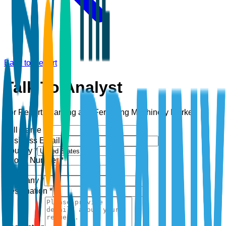
Back to Report
Talk To Analyst
For Report:
Planting and Fertilizing Machinery Market
Full Name *
Business Email *
Country *
Phone Number *
+1
Company *
Designation *