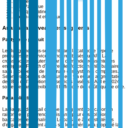
Europe
Asie-Pacifique
Amérique Latine
Moyen-Orient et Afrique
Analyse au niveau des segments
Par type de produit
Le plus grand sous-segment dans la catégorie Type de
produit est les Services bancaires basés sur API. La
croissance est soutenue par la demande croissante des
entreprises Fintech d'intégrer des fonctionnalités bancaires
sans avoir besoin de construire des systèmes complexes.
Selon les données de l'industrie, il y a eu une augmentation
de 38 % de l'adoption des services basés sur API en 2024,
soutenue par la flexibilité et l'efficacité des coûts qu'elle offre.
Par application
La Banque de détail domine le segment Application en
raison de la préférence croissante pour des solutions
bancaires personnalisées. Le passage à des stratégies
d'engagement client axées sur le numérique a propulsé la