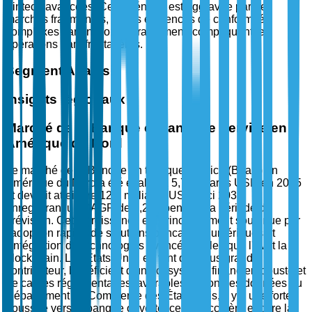
Fintech avancées. Cette pénurie est aggravée par des
marchés fragmentés, où les exigences de conformité
complexes varient considérablement, compliquant les
opérations transfrontalières.
Segment Analysis
Insights régionaux
Marché de la Banque en tant que Service en
Amérique du Nord
Le marché de la Banque en tant que Service (BaaS) en
Amérique du Nord a été évalué à 5,7 milliards USD en 2025
et devrait atteindre 12,4 milliards USD d'ici 2035,
enregistrant un CAGR de 8,2 % pendant la période de
prévision. Cette croissance est principalement soutenue par
l'adoption rapide de solutions bancaires numériques et
l'intégration de technologies avancées telles que l'IA et la
blockchain. Les États-Unis, en tant que plus grand
contributeur, bénéficient d'un écosystème financier robuste et
de cadres réglementaires favorables. Selon des données du
Département du Commerce des États-Unis, il y a une forte
poussée vers la banque ouverte, ce qui accélère encore la