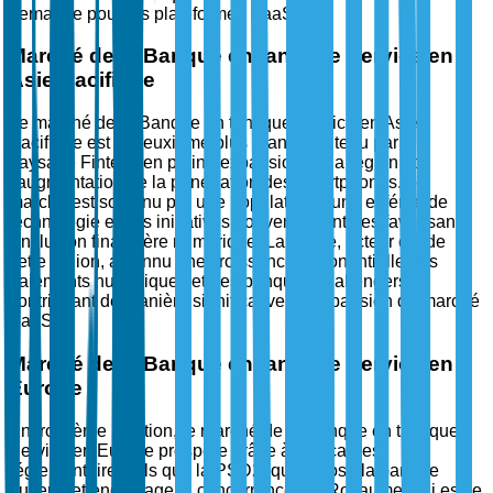
demande pour les plateformes BaaS.
Marché de la Banque en tant que Service en
Asie-Pacifique
Le marché de la Banque en tant que Service en Asie-
Pacifique est le deuxième plus grand, soutenu par le
paysage Fintech en pleine expansion de la région et
l'augmentation de la pénétration des smartphones. Le
marché est soutenu par une population jeune et férue de
technologie et des initiatives gouvernementales favorisant
l'inclusion financière numérique. La Chine, acteur clé de
cette région, a connu une croissance exponentielle des
paiements numériques et des banques challengers,
contribuant de manière significative à l'expansion du marché
BaaS.
Marché de la Banque en tant que Service en
Europe
En troisième position, le marché de la Banque en tant que
Service en Europe prospère grâce à des cadres
réglementaires tels que la PSD2, qui impose la banque
ouverte et encourage la concurrence. Le Royaume-Uni est le