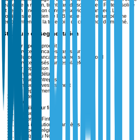
leader de la région, tirant parti de son secteur Fintech solide
et de son innovation dans les services financiers. Les
politiques de soutien de la Banque centrale européenne
renforcent encore la trajectoire de croissance du marché.
Structure de segmentation
Par type de produit
Services bancaires basés sur API
Solutions bancaires basées sur le cloud
Services basés sur des plateformes
Par application
Banque de détail
Banque d'entreprise
Banque d'investissement
Par déploiement
Sur site
Cloud
Par utilisateur final
Banques
Entreprises Fintech
Autres institutions financières
Par type de région
Amérique du Nord