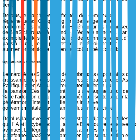
tiers.
De plus, le marché est confronté à des complexités
réglementaires. Chaque région a des exigences de
conformité distinctes, créant des défis pour les fournisseurs
de BaaS cherchant à s'étendre à l'échelle mondiale. Par
exemple, les lois sur la protection des données varient d'un
pays à l'autre, ce qui peut retarder le déploiement et
augmenter considérablement les coûts opérationnels.
Opportunités de marché
Le marché BaaS présente de nombreuses opportunités de
croissance. Les régions inexploitées, en particulier en Asie-
Pacifique et en Afrique, offrent un terrain fertile pour
l'expansion. Ces régions ont connu une augmentation de 70
% de l'adoption de la banque numérique, soutenue par la
pénétration d'Internet mobile et les initiatives
gouvernementales favorisant l'inclusion financière.
De plus, la convergence des industries adjacentes, telles
que l'IA et la cybersécurité, avec le BaaS ouvre de nouvelles
avenues. L'intégration d'outils d'IA avancés dans les
plateformes BaaS devrait améliorer la personnalisation et la