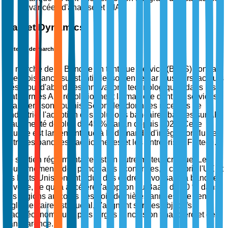
avancées d'analyse et d'IA.
Market Dynamics
Facteurs de marché
Le marché de la Banque en tant que Service (BaaS) connaît
une croissance substantielle, soutenue par plusieurs facteurs
clés. Tout d'abord, les innovations technologiques dans les
plateformes API révolutionnent la manière dont les services
financiers sont fournis. Selon des données récentes de
l'industrie, l'adoption des solutions bancaires basées sur API
a augmenté de plus de 45 % par an depuis 2020. Cette
hausse est largement due à la demande d'intégration fluide
entre les banques traditionnelles et les entreprises Fintech.
Le soutien réglementaire est un autre moteur critique. Les
gouvernements des principales économies, y compris l'UE et
les États-Unis, ont introduit des cadres favorisant la banque
ouverte, ce qui a accéléré l'adoption du BaaS de 60 % dans
ces régions au cours des trois dernières années. Ce vent
réglementaire est crucial, s'alignant sur des objectifs
macroéconomiques plus larges d'inclusion financière et de
transparence.