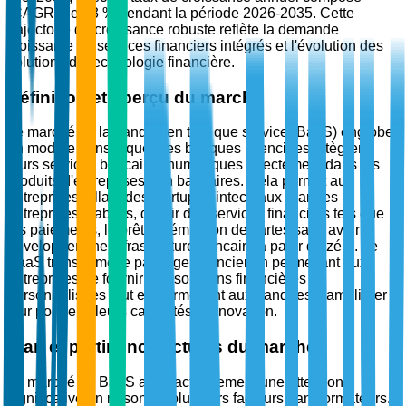
(CAGR) de 13 % pendant la période 2026-2035. Cette
trajectoire de croissance robuste reflète la demande
croissante de services financiers intégrés et l'évolution des
solutions de technologie financière.
Définition et aperçu du marché
Le marché de la banque en tant que service (BaaS) englobe
un modèle dans lequel des banques licenciées intègrent
leurs services bancaires numériques directement dans les
produits d'entreprises non bancaires. Cela permet aux
entreprises, allant des startups Fintech aux grandes
entreprises établies, d'offrir des services financiers tels que
les paiements, le prêt et l'émission de cartes sans avoir à
développer une infrastructure bancaire à partir de zéro. Le
BaaS transforme le paysage financier en permettant aux
entreprises de fournir des solutions financières
personnalisées tout en permettant aux banques d'améliorer
leur portée et leurs capacités d'innovation.
Élan et pertinence actuels du marché
Le marché du BaaS attire actuellement une attention
significative en raison de plusieurs facteurs transformateurs.