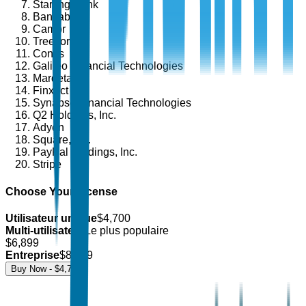
Starling Bank
Bankable
Cambr
Treezor
Contis
Galileo Financial Technologies
Marqeta
Finxact
Synapse Financial Technologies
Q2 Holdings, Inc.
Adyen
Square, Inc.
PayPal Holdings, Inc.
Stripe
Choose Your License
Utilisateur unique
$
4,700
Multi-utilisateur
Le plus populaire
$
6,899
Entreprise
$
8,499
Buy Now - $
4,700