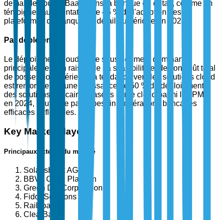
demande pour le BaaS dans la banque de détail, comme en
témoigne l'augmentation de 45 % de l'adoption des
plateformes de banque de détail numérique en 2023.
Par déploiement
Le déploiement cloud est le sous-segment dominant,
principalement en raison de sa scalabilité et de son coût total
de possession inférieur. La tendance vers les solutions cloud
est renforcée par une croissance de 50 % du déploiement
des solutions bancaires basées sur le cloud parmi les PME
en 2024, soutenue par le besoin d'opérations bancaires
efficaces et flexibles.
Key Market Players
Principaux acteurs du marché
Solarisbank AG
BBVA Open Platform
Green Dot Corporation
Fidor Solutions
Railsbank
ClearBank