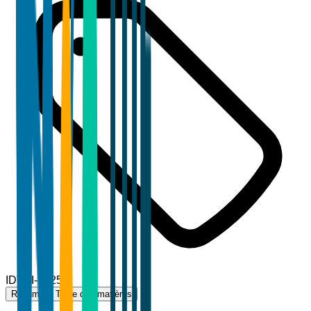
ID
TBI-12258
Résumé
Table des matières