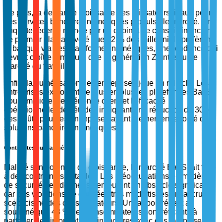
De plus, la demande croissante des utilisateurs finaux pour
des services bancaires numériques propulse le marché. Une
enquête récente menée par un cabinet de conseil financier
de premier plan a révélé que 72 % des millennials préfèrent
la banque via des plateformes numériques, une tendance qui
devrait croître à mesure que la génération Z entre sur le
marché du travail.
Enfin, la numérisation des entreprises joue un rôle clé. Les
entreprises exploitent de plus en plus les plateformes BaaS
pour améliorer l'expérience client et l'efficacité
opérationnelle, des études indiquant une réduction de 30 %
des coûts pour les entreprises ayant pleinement adopté des
solutions bancaires numériques.
Contraintes du marché
Malgré son potentiel de croissance, le marché BaaS fait face
à des contraintes notables. Les préoccupations en matière
de sécurité des données demeurent un obstacle significatif,
car des violations de données très médiatisées ont accru le
scepticisme des consommateurs. Un rapport récent a
souligné que 48 % des consommateurs sont réticents à
partager des informations financières avec des fournisseurs