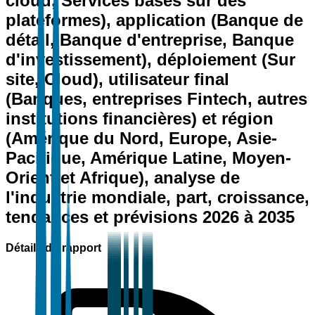
cloud, Services basés sur des
plateformes), application (Banque de
détail, Banque d'entreprise, Banque
d'investissement), déploiement (Sur
site, Cloud), utilisateur final
(Banques, entreprises Fintech, autres
institutions financières) et région
(Amérique du Nord, Europe, Asie-
Pacifique, Amérique Latine, Moyen-
Orient et Afrique), analyse de
l'industrie mondiale, part, croissance,
tendances et prévisions 2026 à 2035
Détails du rapport