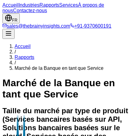
Accueil
Industries
Rapports
Services
À propos de
nous
Contactez-nous
FR
sales@thebrainyinsights.com
+91-9370600191
Accueil
/
Rapports
/
Marché de la Banque en tant que Service
Marché de la Banque en
tant que Service
Taille du marché par type de produit
(Services bancaires basés sur API,
Solutions bancaires basées sur le