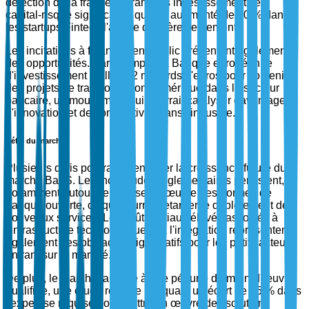
détection de la fraude, attirant des investissements en
capital-risque significatifs, qui ont augmenté de 40 % dans
les startups Fintech l'année dernière seulement.
Les incitations à financement public présentent également
des opportunités. Par exemple, la Banque européenne
d'investissement a alloué 2 milliards d'euros pour soutenir
des projets de transformation numérique dans le secteur
bancaire, un mouvement qui pourrait catalyser davantage
d'innovation et de compétitivité dans l'industrie.
Défis du marché
Plusieurs défis pourraient entraver la croissance future du
marché BaaS. Les incertitudes réglementaires persistent,
notamment autour de la mise en œuvre des normes de
banque ouverte, ce qui pourrait retarder le déploiement de
nouveaux services. Les coûts initiaux élevés associés à
l'infrastructure technologique et à l'intégration représentent
également des obstacles significatifs pour les petits acteurs
entrant sur le marché.
De plus, le marché fait face à une pénurie de main-d'œuvre
qualifiée, une étude récente indiquant un écart de 25 % dans
l'expertise requise pour mettre en œuvre des solutions