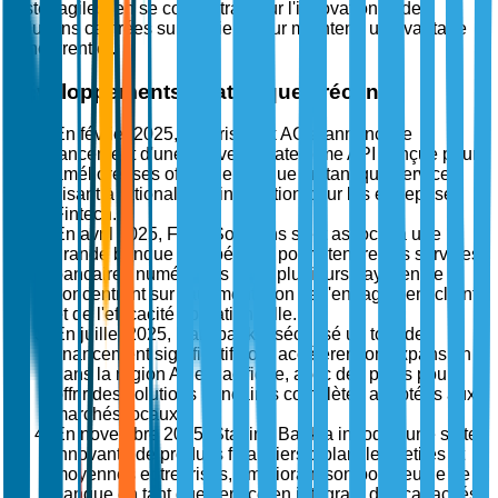
rester agiles, en se concentrant sur l'innovation et des
solutions centrées sur le client pour maintenir un avantage
concurrentiel.
Développements stratégiques récents
En février 2025, Solarisbank AG a annoncé le
lancement d'une nouvelle plateforme API conçue pour
améliorer ses offres de banque en tant que service,
visant à rationaliser l'intégration pour les entreprises
Fintech.
En avril 2025, Fidor Solutions s'est associé à une
grande banque européenne pour étendre ses services
bancaires numériques dans plusieurs pays, en se
concentrant sur l'augmentation de l'engagement client
et de l'efficacité opérationnelle.
En juillet 2025, Railsbank a sécurisé un tour de
financement significatif pour accélérer son expansion
dans la région Asie-Pacifique, avec des plans pour
offrir des solutions bancaires complètes adaptées aux
marchés locaux.
En novembre 2025, Starling Bank a introduit une suite
innovante de produits financiers ciblant les petites et
moyennes entreprises, améliorant son portefeuille de
banque en tant que service en intégrant des capacités