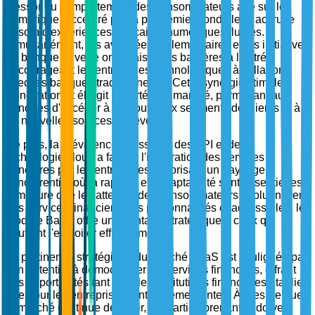
L'essor du comportement des consommateurs axé sur le
numérique, accéléré par la pandémie mondiale, a accru le
besoin d'expériences bancaires numériques fluides.
Simultanément, les avancées réglementaires et les initiatives
de banque ouverte ont abaissé les barrières à l'entrée,
encourageant les entreprises technologiques à collaborer
avec les banques traditionnelles. Cette synergie stimule
l'innovation et élargit la portée du marché, permettant aux
banques d'accéder à de nouveaux segments de clients et à
de nouvelles sources de revenus.
De plus, la prévalence croissante des API et de la
technologie cloud a facilité l'intégration des services
bancaires par les entreprises, favorisant un paysage
concurrentiel où la rapidité et l'adaptabilité sont essentielles.
À mesure que les attentes des consommateurs évoluent vers
des services financiers plus personnalisés et accessibles, le
modèle BaaS offre un avantage stratégique à ceux qui
peuvent l'exploiter efficacement.
La pertinence stratégique du marché BaaS est soulignée par
son potentiel à démocratiser les services financiers, offrant
des opportunités tant pour les institutions financières établies
que pour les entreprises Fintech émergentes. À mesure que
le marché continue de mûrir, les parties prenantes doivent