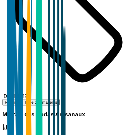
ID
TBI-41221
Résumé
Table des matières
Marché des Sodas Artisanaux