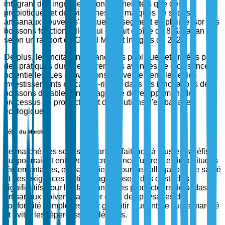
intégrant des ingrédients fonctionnels tels que des
probiotiques et des vitamines, les marques de sodas
artisanaux peuvent s'attaquer au segment en plein essor des
boissons fonctionnelles, qui devrait croître de 8 % par an
selon un rapport de Global Market Insights de 2023.
De plus, les incitations financières publiques et privées pour
des pratiques durables offrent des avenues de croissance
potentielles. Les subventions gouvernementales et les
investissements en capital-risque dans les innovations de
boissons durables encouragent le développement de
processus de production et de solutions d'emballage
écologiques.
Défis du Marché
Le marché des sodas artisanaux fait face à plusieurs défis
qui pourraient entraver sa croissance future. Les incertitudes
réglementaires, en particulier autour des allégations de santé
et des exigences d'étiquetage, posent des obstacles
significatifs pour les fabricants. Les producteurs de sodas
artisanaux doivent naviguer dans des paysages de
conformité complexes pour garantir leur entrée sur le marché
et éviter les répercussions légales.