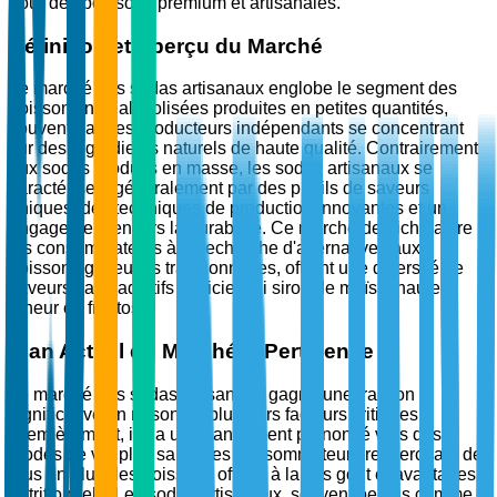
pour des boissons premium et artisanales.
Définition et Aperçu du Marché
Le marché des sodas artisanaux englobe le segment des
boissons non alcoolisées produites en petites quantités,
souvent par des producteurs indépendants se concentrant
sur des ingrédients naturels de haute qualité. Contrairement
aux sodas produits en masse, les sodas artisanaux se
caractérisent généralement par des profils de saveurs
uniques, des techniques de production innovantes et un
engagement envers la durabilité. Ce marché de niche attire
les consommateurs à la recherche d'alternatives aux
boissons gazeuses traditionnelles, offrant une diversité de
saveurs sans additifs artificiels ni sirop de maïs à haute
teneur en fructose.
Élan Actuel du Marché & Pertinence
Le marché des sodas artisanaux gagne une traction
significative en raison de plusieurs facteurs critiques.
Premièrement, il y a un changement prononcé vers des
modes de vie plus sains, les consommateurs recherchant de
plus en plus des boissons offrant à la fois goût et avantages
nutritionnels. Les sodas artisanaux, souvent perçus comme