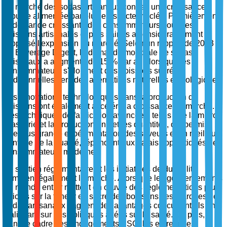
Le marché des sodas artisanaux connaît une croissance
robuste alimentée par plusieurs facteurs clés. Premièrement,
la demande croissante des consommateurs pour des
boissons artisanales et plus saines a considérablement
propulsé l'expansion du marché. Selon un rapport de 2023
de Beverage Digest, la demande mondiale de sodas
artisanaux a augmenté de 15 % par an alors que les
consommateurs s'éloignent des boissons sucrées
traditionnelles vers des alternatives naturelles et biologiques.
Les innovations technologiques dans la production de
boissons ont également accéléré la croissance du marché.
Des techniques de fabrication avancées, telles que la micro-
brasserie et la production en petites quantités, ont permis
une plus grande expérimentation des saveurs et un meilleur
contrôle de la qualité, répondant aux palais sophistiqués des
consommateurs modernes.
Le soutien réglementaire et les initiatives de durabilité
stimulent également le marché. Alors que les gouvernements
du monde entier mettent en œuvre des réglementations plus
strictes sur la teneur en sucre des boissons, les marques de
sodas artisanaux gagnent des avantages concurrentiels en
s'alignant sur ces politiques axées sur la santé. De plus,
dans le cadre des engagements ESG, les entreprises