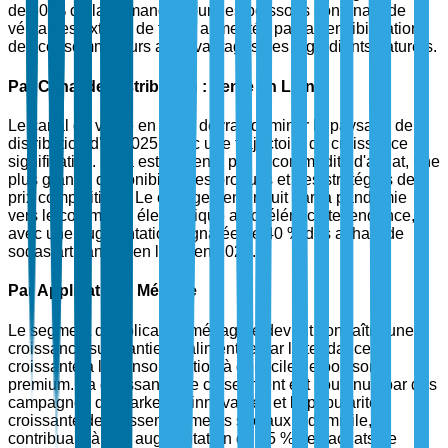
de 30 % de la demande pour des boissons contenant de
véritables extraits de fruits, alimentée par la sensibilisation
des consommateurs aux avantages des ingrédients naturels.
Par Canal de Distribution : Vente en Ligne
Le canal de vente en ligne devrait dominer le paysage de
distribution d'ici 2025, avec une trajectoire de croissance
significative. Cela est alimenté par la commodité d'achat, une
plus grande disponibilité des produits et des stratégies de
prix compétitives. Le changement induit par la pandémie
vers le commerce électronique a accéléré cette tendance,
avec une augmentation signalée de 40 % des achats de
sodas artisanaux en ligne en 2024.
Par Application : Ménage
Le segment d'application ménagère devrait connaître une
croissance substantielle, alimentée par la tendance
croissante à la consommation à domicile de boissons
premium. La croissance de ce segment est soutenue par des
campagnes de marketing innovantes et la popularité
croissante des rassemblements sociaux à domicile,
contribuant à une augmentation de 25 % des achats de