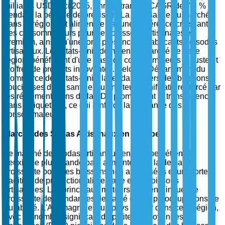
milliards USD d'ici 2035, enregistrant un CAGR de 7,5 %
pendant la période de prévision. La croissance du marché
dans la région est alimentée par une préférence croissante
des consommateurs pour des boissons artisanales et
premium, ainsi qu'une forte présence de fabricants de sodas
artisanaux. Les États-Unis dominent le marché de cette
région, bénéficiant d'une base de consommateurs robuste et
d'offres de produits innovantes. Selon le Département du
Commerce des États-Unis, la tendance vers des boissons
soucieuses de la santé est un moteur significatif, renforcé par
les réglementations de la FDA promouvant la transparence
dans l'étiquetage, ce qui renforce la confiance des
consommateurs.
Marché des Sodas Artisanaux en Europe
Le marché des sodas artisanaux en Europe détient la
deuxième plus grande part, alimentée par la demande
croissante pour des boissons non alcoolisées et une forte
tradition de production alimentaire et de boissons
artisanales. Les principaux moteurs incluent l'influence
croissante des tendances de santé et des préoccupations de
durabilité. L'Allemagne est un pays leader dans cette région,
avec un nombre significatif de petites et moyennes