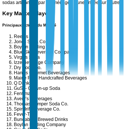
sodas artisanaux par les ménages d'une année sur l'autre.
Key Market Players
Principaux Acteurs du Marché
Reed's Inc.
Jones Soda Co.
Boylan Bottling Co.
Blue Sky Beverage Company
Virgil's Soda
Izze Beverage Company
Dry Soda Co.
Hank's Gourmet Beverages
Maine Root Handcrafted Beverages
Q Drinks
GuS – Grown-up Soda
Fentimans
Avery's Beverages
Thomas Kemper Soda Co.
Spindrift Beverage Co.
Fever-Tree
Bundaberg Brewed Drinks
Boylan Bottling Company