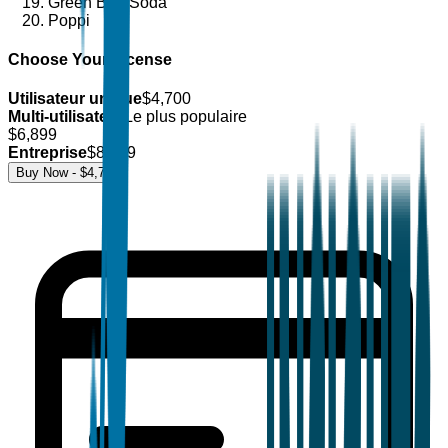
Green Bee Soda
Poppi
Choose Your License
Utilisateur unique
$
4,700
Multi-utilisateur
Le plus populaire
$
6,899
Entreprise
$
8,499
Buy Now - $
4,700