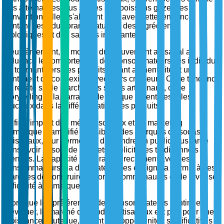
des alternatives plus saines aux boissons gazeuses
conventionnelles, s'alignent bien avec cette tendance,
vantant des édulcorants naturels, des ingrédients
biologiques et des saveurs innovantes.
Deuxièmement, la montée du mouvement artisanal a
influencé le comportement des consommateurs, les individus
se tournant vers des produits offrant authenticité et un
sentiment de connexion avec leurs créateurs. Cette tendance
se reflète sur le marché des sodas artisanaux, où le
storytelling et la narration de marque jouent des rôles
cruciaux dans la différenciation des produits.
Enfin, l'impact des médias sociaux et du marketing
numérique a amplifié la visibilité des marques de sodas
artisanaux, leur permettant d'atteindre un public plus large
sans avoir besoin de budgets publicitaires traditionnels
étendus. La capacité à interagir directement avec les
consommateurs via des plateformes en ligne a permis à ces
marques de construire de fortes communautés et de favoriser
la fidélité à la marque.
Alors que les préférences des consommateurs continuent
d'évoluer, le marché des sodas artisanaux est prêt pour une
croissance soutenue, offrant des opportunités significatives