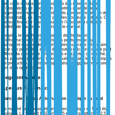
Les coûts initiaux élevés associés à la mise en place
d'installations de production en petites quantités et à
l'approvisionnement en ingrédients premium restent un défi
considérable, en particulier pour les nouveaux entrants. Ce
fardeau financier peut décourager l'innovation et limiter
l'entrée de nouveaux acteurs sur le marché.
De plus, le marché est frappé par des limitations
d'infrastructure et techniques. Les petits producteurs
manquent souvent des technologies avancées nécessaires
pour une production et une distribution efficaces, ce qui peut
affecter la cohérence des produits et la portée du marché.
Les pénuries de main-d'œuvre qualifiée dans les techniques
de production de boissons spécialisées aggravent encore
ces défis opérationnels.
Segment Analysis
Aperçus Régionaux
Marché des Sodas Artisanaux en Amérique du Nord
Le marché des sodas artisanaux en Amérique du Nord était
évalué à 1,2 milliard USD en 2025 et devrait atteindre 2,5