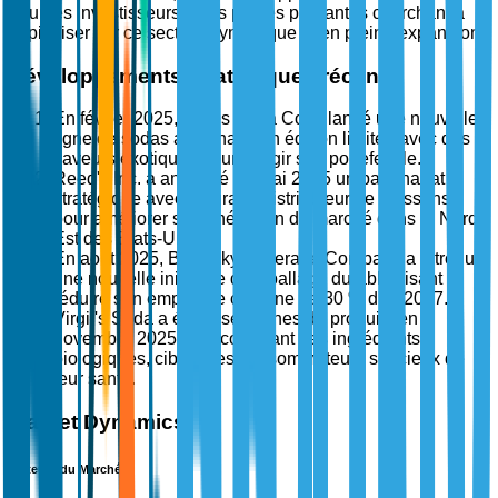
pour les investisseurs et les parties prenantes cherchant à
capitaliser sur ce secteur dynamique et en pleine expansion.
Développements stratégiques récents
En février 2025, Jones Soda Co. a lancé une nouvelle
ligne de sodas artisanaux en édition limitée avec des
saveurs exotiques pour élargir son portefeuille.
Reed's Inc. a annoncé en mai 2025 un partenariat
stratégique avec un grand distributeur de boissons
pour améliorer sa pénétration du marché dans le Nord-
Est des États-Unis.
En août 2025, Blue Sky Beverage Company a introduit
une nouvelle initiative d'emballage durable visant à
réduire son empreinte carbone de 30 % d'ici 2027.
Virgil's Soda a élargi ses lignes de produits en
novembre 2025 en incorporant des ingrédients
biologiques, ciblant les consommateurs soucieux de
leur santé.
Market Dynamics
Moteurs du Marché