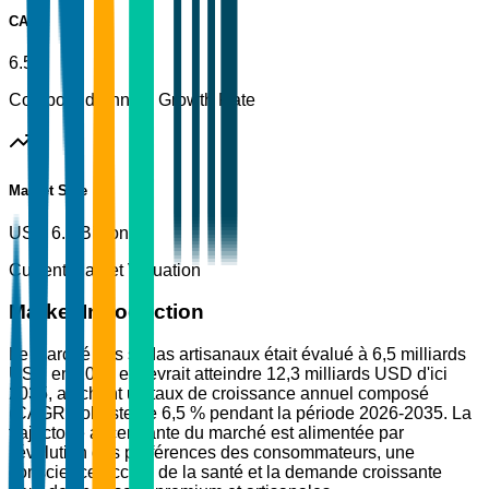
CAGR
6.5%
Compound Annual Growth Rate
Market Size
USD 6.5 Billion
Current Market Valuation
Market Introduction
Le marché des sodas artisanaux était évalué à 6,5 milliards
USD en 2025 et devrait atteindre 12,3 milliards USD d'ici
2035, affichant un taux de croissance annuel composé
(CAGR) robuste de 6,5 % pendant la période 2026-2035. La
trajectoire ascendante du marché est alimentée par
l'évolution des préférences des consommateurs, une
conscience accrue de la santé et la demande croissante