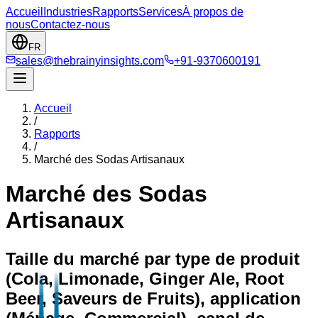
Accueil
Industries
Rapports
Services
À propos de
nous
Contactez-nous
FR
sales@thebrainyinsights.com
+91-9370600191
Accueil
/
Rapports
/
Marché des Sodas Artisanaux
Marché des Sodas
Artisanaux
Taille du marché par type de produit
(Cola, Limonade, Ginger Ale, Root
Beer, Saveurs de Fruits), application