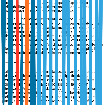
adoptent de plus en plus des pratiques d'approvisionnement
et d'emballage durables, qui résonnent bien avec les
consommateurs soucieux de l'environnement.
Enfin, la numérisation des canaux de vente au détail a
amélioré l'accès au marché. La prolifération des plateformes
de commerce électronique et des modèles de vente directe
aux consommateurs a permis aux marques de sodas
artisanaux d'atteindre un public plus large, tirant parti de
l'analyse des données pour adapter leurs offres et améliorer
l'engagement des clients. Ces dynamiques sont cruciales car
elles s'alignent sur la tendance macroéconomique plus large
vers des modes de vie plus sains et le commerce numérique.
Contraintes du Marché
Malgré une croissance prometteuse, le marché des sodas
artisanaux fait face à des contraintes significatives. Un
obstacle majeur est le coût de production élevé associé aux
ingrédients premium et aux processus de fabrication
artisanaux. Un rapport de MarketWatch en 2023 a souligné
que ces coûts ont entraîné un prix 20 % plus élevé pour les
sodas artisanaux par rapport aux boissons gazeuses grand
public, ce qui pourrait limiter l'adoption sur le marché de