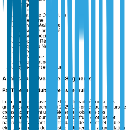
Ménage
Commercial
Par Canal de Distribution
Vente en ligne
Supermarchés/Hypers
Magasins de proximité
Magasins spécialisés
Par Type de Région
Amérique du Nord
Europe
Asie-Pacifique
Amérique Latine
Moyen-Orient et Afrique
Analyse au Niveau des Segments
Par Type de Produit : Saveurs de Fruits
Le segment des saveurs de fruits devrait détenir la plus
grande part de marché d'ici 2025. Les principaux moteurs de
croissance incluent une préférence croissante des
consommateurs pour des saveurs de fruits exotiques et
naturelles, s'alignant sur la tendance de la santé et du bien-
être. Les données de l'industrie indiquent une augmentation