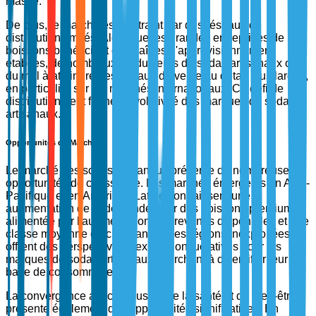
masse.
De plus, le marché est contraint par des réseaux de
distribution limités. Alors que les grandes entreprises de
boissons bénéficient de chaînes d'approvisionnement
établies, de nombreux producteurs de sodas artisanaux ont
du mal à atteindre des canaux de vente au détail plus larges,
en particulier sur les marchés internationaux. Ce défi de
distribution peut freiner l'évolutivité des marques de sodas
artisanaux.
Opportunités du Marché
Le marché des sodas artisanaux présente de nombreuses
opportunités de croissance. Les marchés émergents en Asie-
Pacifique et en Amérique Latine connaissent une
augmentation de la demande pour des boissons premium,
alimentée par l'augmentation des revenus disponibles et une
classe moyenne en croissance. Ces régions inexploitées
offrent des perspectives d'expansion lucratives pour les
marques de sodas artisanaux cherchant à diversifier leur
base de consommateurs.
La convergence avec l'industrie de la santé et du bien-être
présente également des opportunités significatives. En