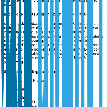
entreprises (PME) pionnières dans le secteur des boissons
artisanales.
Marché des Sodas Artisanaux en Asie-Pacifique
Le marché des sodas artisanaux en Asie-Pacifique se classe
troisième en termes de part de marché, avec une croissance
significative attendue en raison de l'augmentation des
revenus disponibles et des préférences des consommateurs
en faveur des boissons premium. La région bénéficie
également d'une population urbaine jeune qui expérimente
de plus en plus de nouvelles saveurs et formats. Le Japon
est un marché notable dans cette région, où l'innovation en
matière de saveurs et d'emballage stimule l'intérêt des
consommateurs.
Structure de Segmentation
Par Type de Produit
Cola
Limonade
Ginger Ale
Root Beer
Saveurs de Fruits
Par Application