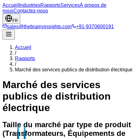
Accueil
Industries
Rapports
Services
À propos de
nous
Contactez-nous
FR
sales@thebrainyinsights.com
+91-9370600191
Accueil
/
Rapports
/
Marché des services publics de distribution électrique
Marché des services
publics de distribution
électrique
Taille du marché par type de produit
(Transformateurs, Équipements de