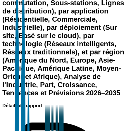
commutation, Sous-stations, Lignes
de distribution), par application
(Résidentielle, Commerciale,
Industrielle), par déploiement (Sur
site, Basé sur le cloud), par
technologie (Réseaux intelligents,
Réseaux traditionnels), et par région
(Amérique du Nord, Europe, Asie-
Pacifique, Amérique Latine, Moyen-
Orient et Afrique), Analyse de
l'industrie, Part, Croissance,
Tendances et Prévisions 2026–2035
Détails du rapport