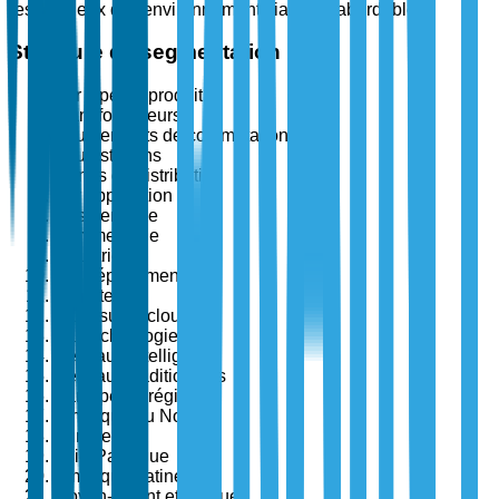
respectueux de l'environnement, fiable et abordable.
Structure de segmentation
Par type de produit
Transformateurs
Équipements de commutation
Sous-stations
Lignes de distribution
Par application
Résidentielle
Commerciale
Industrielle
Par déploiement
Sur site
Basé sur le cloud
Par technologie
Réseaux intelligents
Réseaux traditionnels
Par type de région
Amérique du Nord
Europe
Asie-Pacifique
Amérique Latine
Moyen-Orient et Afrique