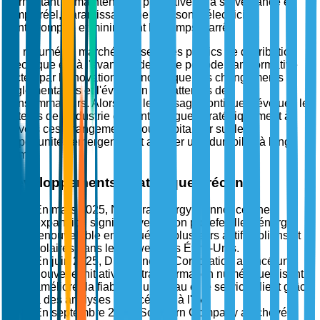
permettant la maintenance prédictive et la surveillance en
temps réel, garantissant une livraison d'électricité
ininterrompue et minimisant les temps d'arrêt.
En résumé, le marché des services publics de distribution
électrique est à l'avant-garde d'une période transformative
dictée par l'innovation technologique, les changements
réglementaires et l'évolution des attentes des
consommateurs. Alors que le paysage continue d'évoluer, les
acteurs de l'industrie doivent naviguer stratégiquement à
travers ces changements pour capitaliser sur les
opportunités émergentes et assurer une durabilité à long
terme.
Développements stratégiques récents
En mars 2025, NextEra Energy a annoncé une
expansion significative de son portefeuille d'énergie
renouvelable en acquérant plusieurs actifs éoliens et
solaires dans le Midwest des États-Unis.
En juin 2025, Duke Energy Corporation a lancé une
nouvelle initiative de transformation numérique visant à
améliorer la fiabilité du réseau et le service client grâce
à des analyses avancées et à l'IA.
En septembre 2025, Southern Company a achevé