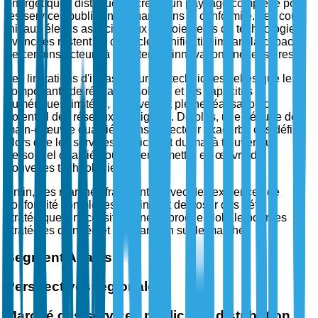
énergétiques distribuées, créent un paysage complexe pour
les services publics naviguant dans la conformité. Les coûts
initiaux élevés associés aux déploiements de technologies
avancées restent un obstacle significatif, limitant la capacité
de certains acteurs à adopter les innovations nécessaires.
Les limitations d'infrastructure et techniques, telles que les
composants de réseau obsolètes et les capacités
numériques limitées, entravent la pleine réalisation du
potentiel des réseaux intelligents. De plus, une pénurie de
main-d'œuvre qualifiée dans le secteur exacerbe ces défis,
alors que les services publics ont du mal à trouver du
personnel qualifié pour gérer et mettre en œuvre de
nouvelles technologies.
Enfin, des marchés fragmentés avec des exigences de
conformité complexes continuent de poser des défis
stratégiques, nécessitant une approche globale pour les
stratégies d'entrée et d'expansion sur le marché.
Segment Analysis
Perspectives régionales
Marché des services publics de distribution