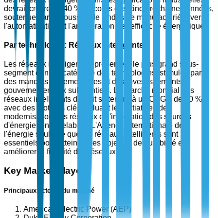
devrait croître de 40 % au cours des cinq prochaines années,
soutenue par la poussée de l'industrie manufacturière vers
l'automatisation et l'amélioration de l'efficacité énergétique.
Par technologie : Réseaux intelligents
Les réseaux intelligents représentent le plus grand sous-
segment dans la catégorie des technologies, stimulés par
des mandats réglementaires et des investissements
gouvernementaux substantiels. Le marché mondial des
réseaux intelligents devrait s'étendre à un CAGR de 10 %,
avec des moteurs clés incluant les initiatives de
modernisation des réseaux et l'intégration des sources
d'énergie renouvelables. L'Agence internationale de
l'énergie souligne que les réseaux intelligents sont
essentiels pour atteindre les objectifs de durabilité et
améliorer la fiabilité des réseaux.
Key Market Players
Principaux acteurs du marché
American Electric Power (AEP)
Duke Energy Corporation