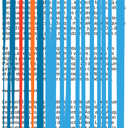
Malgré ces moteurs de croissance, le marché fait face à des
contraintes significatives. Les investissements initiaux élevés
nécessaires à la modernisation des infrastructures
constituent un obstacle substantiel, en particulier pour les
petits services publics. La Banque mondiale rapporte que les
coûts d'infrastructure peuvent représenter jusqu'à 70 % des
dépenses totales du projet, dissuadant certains acteurs de
commencer des mises à niveau.
De plus, les complexités réglementaires présentent des
défis. Les exigences de conformité variées à travers les
régions peuvent entraîner des inefficacités opérationnelles.
Par exemple, les services publics opérant dans plusieurs
juridictions doivent naviguer à travers des codes de réseau
et des réglementations environnementales différents,
compliquant les efforts pour rationaliser les opérations.
Opportunités du marché
Le marché des services publics de distribution électrique
regorge d'opportunités, notamment dans des régions
inexploitées. Les marchés émergents en Asie et en Afrique
présentent un potentiel d'expansion significatif en raison de
l'urbanisation croissante et de l'électrification. L'Agence
internationale des énergies renouvelables prévoit que la