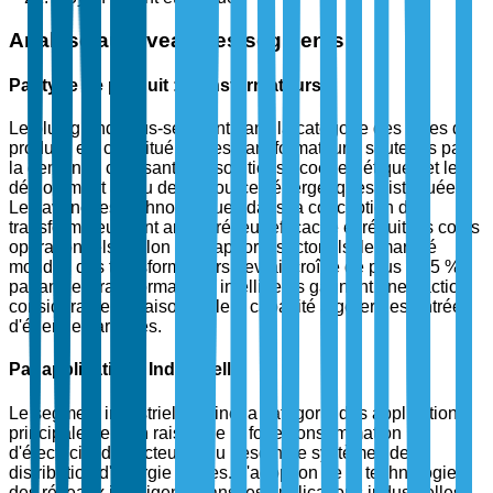
Analyse au niveau des segments
Par type de produit : Transformateurs
Le plus grand sous-segment dans la catégorie des types de
produits est constitué par les transformateurs, soutenus par
la demande croissante de solutions écoénergétiques et le
déploiement accru de ressources énergétiques distribuées.
Les avancées technologiques dans la conception des
transformateurs ont amélioré leur efficacité et réduit les coûts
opérationnels. Selon des rapports sectoriels, le marché
mondial des transformateurs devrait croître de plus de 5 %
par an, les transformateurs intelligents gagnant une traction
considérable en raison de leur capacité à gérer des entrées
d'énergie variables.
Par application : Industrielle
Le segment industriel domine la catégorie des applications,
principalement en raison de la forte consommation
d'électricité du secteur et du besoin de systèmes de
distribution d'énergie fiables. L'adoption de la technologie
des réseaux intelligents dans les applications industrielles