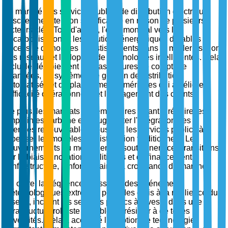
Le marché des services publics de distribution électrique
suscite une attention significative en raison de plusieurs
facteurs clés. Tout d'abord, l'élan mondial vers la
décarbonisation et les solutions énergétiques durables a
nécessité d'énormes investissements dans la modernisation
des réseaux et l'adoption de technologies intelligentes. Cela
inclut le déploiement d'infrastructures de comptage
avancées, de systèmes de gestion de distribution
automatisés et de plateformes numériques qui améliorent
l'efficacité opérationnelle et l'engagement des clients.
De plus, les mandats réglementaires visant à réduire les
empreintes carbone et à augmenter l'intégration des
énergies renouvelables poussent les services publics à
repenser les modèles de distribution traditionnels. Les
gouvernements du monde entier soutiennent ces transitions
par le biais d'incitations politiques et de financements
d'infrastructure, renforçant ainsi la croissance du marché.
En outre, la fréquence croissante des événements
météorologiques extrêmes pose des défis à la résilience du
réseau, incitant les services publics à investir dans une
infrastructure robuste capable de résister à de telles
adversités. Cela a accéléré l'adoption de technologies