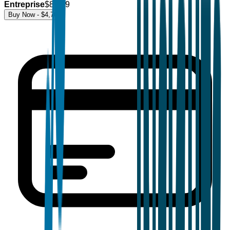
Entreprise
$
8,499
Buy Now - $
4,700