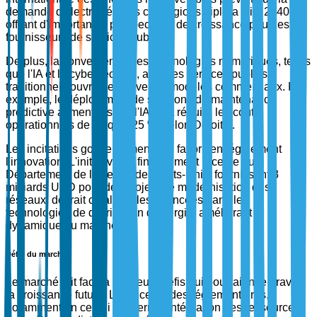
demande d'électricité dans ces régions triplera d'ici 2040,
offrant d'importantes perspectives de croissance pour les
fournisseurs de services publics.
De plus, la convergence des technologies numériques, telles
que l'IA et la cybersécurité, avec les services publics
traditionnels ouvre de nouveaux modèles commerciaux. Par
exemple, le déploiement de solutions de maintenance
prédictive alimentées par l'IA peut réduire les coûts
opérationnels de jusqu'à 25 %, selon Deloitte.
Les incitations gouvernementales favorisent également
l'innovation. L'initiative de financement récente du
Département de l'énergie des États-Unis, fournissant 3
milliards USD pour des projets de modernisation des
réseaux, devrait catalyser les avancées dans les
technologies de distribution d'énergie, améliorant la
dynamique du marché.
Défis du marché
Le marché fait face à plusieurs défis qui pourraient entraver
la croissance future. Les incertitudes réglementaires,
notamment en ce qui concerne l'intégration des ressources