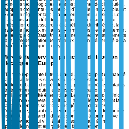
avancées technologiques dans les systèmes de distribution,
l'adoption croissante des sources d'énergie renouvelables et
le soutien réglementaire à la modernisation du réseau. Les
États-Unis sont en tête de la région avec leur accent sur
l'intégration des ressources énergétiques distribuées et la
résilience face aux menaces cybernétiques. Le Département
de l'énergie des États-Unis souligne que les investissements
dans la modernisation des réseaux sont un élément clé de la
stratégie énergétique du pays.
Marché des services publics de distribution
électrique en Europe
L'Europe représente la troisième plus grande part de marché
dans le secteur des services publics de distribution
électrique. Le marché bénéficie de politiques réglementaires
strictes visant à réduire les émissions de carbone et à
améliorer l'efficacité énergétique. Le Green Deal de l'Union
européenne et diverses politiques nationales favorisent la
transition vers des solutions énergétiques durables.
L'Allemagne, en tant qu'acteur majeur, contribue de manière
significative au marché de la région grâce à son initiative
Energiewende, qui vise à faire passer le pays à un
approvisionnement énergétique à faible carbone,