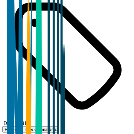
ID
TBI-33319
Résumé
Table des matières