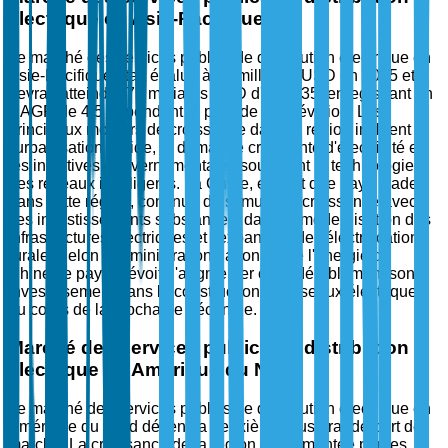
électrique en Asie-Pacifique
Le marché des services publics de distribution électrique en
Asie-Pacifique était évalué à 45 milliards USD en 2025 et
devrait atteindre 75 milliards USD d'ici 2035, enregistrant un
CAGR de 4,5 % pendant la période de prévision. Les
principaux moteurs de croissance dans la région incluent
l'urbanisation rapide, la demande croissante d'électricité et
les initiatives gouvernementales soutenant la technologie
des réseaux intelligents. La Chine, en tant que pays leader
dans cette région, continue de stimuler la croissance avec
ses investissements substantiels dans la modernisation des
infrastructures électriques et l'expansion de l'électrification
rurale. Selon l'Administration nationale de l'énergie de
Chine, le pays prévoit d'augmenter considérablement son
investissement dans la construction de réseaux électriques
au cours de la prochaine décennie.
Marché des services publics de distribution
électrique en Amérique du Nord
Le marché des services publics de distribution électrique en
Amérique du Nord détient la deuxième plus grande part de
marché. La croissance de la région est alimentée par les