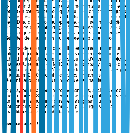
Les vents réglementaires favorables contribuent également à
l'expansion du marché. Les gouvernements du monde entier
mettent en œuvre des politiques qui soutiennent l'intégration
des énergies renouvelables et la décarbonisation, comme le
Green Deal de l'Union européenne, qui vise une réduction
de 55 % des émissions de gaz à effet de serre d'ici 2030.
Ces politiques incitent les services publics à adopter des
méthodes de distribution plus propres et plus efficaces.
La demande croissante des utilisateurs finaux est un autre
moteur critique, les consommateurs résidentiels et industriels
recherchant de plus en plus des sources d'énergie fiables et
durables. Une étude de McKinsey & Company indique que
la demande mondiale d'électricité devrait croître de 2 % par
an jusqu'en 2040, propulsée par les tendances
d'électrification dans les transports et le chauffage.
De plus, les initiatives environnementales, sociales et de
gouvernance (ESG) poussent les services publics à investir
dans des infrastructures durables, s'alignant sur des
changements macroéconomiques plus larges vers la
durabilité et la responsabilité d'entreprise.
Contraintes du marché