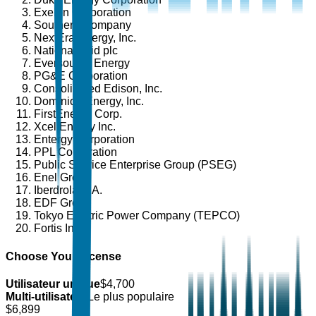
Exelon Corporation
Southern Company
NextEra Energy, Inc.
National Grid plc
Eversource Energy
PG&E Corporation
Consolidated Edison, Inc.
Dominion Energy, Inc.
FirstEnergy Corp.
Xcel Energy Inc.
Entergy Corporation
PPL Corporation
Public Service Enterprise Group (PSEG)
Enel Group
Iberdrola S.A.
EDF Group
Tokyo Electric Power Company (TEPCO)
Fortis Inc.
Choose Your License
Utilisateur unique
$
4,700
Multi-utilisateur
Le plus populaire
$
6,899