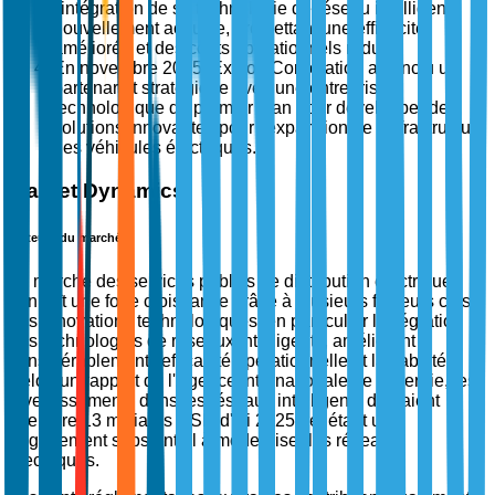
l'intégration de sa technologie de réseau intelligent
nouvellement acquise, promettant une efficacité
améliorée et des coûts opérationnels réduits.
En novembre 2025, Exelon Corporation a conclu un
partenariat stratégique avec une entreprise
technologique de premier plan pour développer des
solutions innovantes pour l'expansion de l'infrastructure
des véhicules électriques.
Market Dynamics
Moteurs du marché
Le marché des services publics de distribution électrique
connaît une forte croissance grâce à plusieurs facteurs clés.
Les innovations technologiques, en particulier l'intégration
des technologies de réseaux intelligents, améliorent
considérablement l'efficacité opérationnelle et la fiabilité.
Selon un rapport de l'Agence internationale de l'énergie, les
investissements dans les réseaux intelligents devraient
atteindre 13 milliards USD d'ici 2025, reflétant un
engagement substantiel à moderniser les réseaux
électriques.