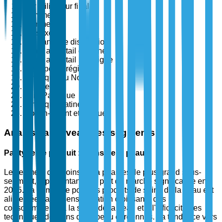
Par utilisateur final
Hommes
Femmes
Unisexe
Par canal de distribution
Vente au détail en ligne
Vente au détail hors ligne
Par type de région
Amérique du Nord
Europe
Asie-Pacifique
Amérique Latine
Moyen-Orient et Afrique
Analyse au niveau des segments
Par type de produit : Soins de la peau
Le segment des soins de la peau est le plus grand sous-
segment, représentant une part de marché significative en
2025. La demande pour les produits de soins de la peau est
alimentée par la sensibilisation croissante des
consommateurs à la santé de la peau et à l'efficacité des
techniques de soins de la peau coréennes. La tendance vers