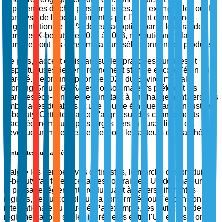
expériences d'achat personnalisées. Par exemple, les outils
d'analyse de la peau alimentés par l'IA ont connu une
augmentation de 35 % de leur adoption parmi les grandes
marques K-beauty de 2020 à 2023, révolutionnant la
manière dont les consommateurs sélectionnent les produits.
De plus, l'accent croissant sur les pratiques durables et
respectueuses de l'environnement stimule encore l'élan du
marché. Selon un rapport de 2022 du Environmental
Working Group, 62 % des consommateurs préfèrent les
marques éco-conscientes, incitant à un changement vers des
emballages durables et une source éthique dans l'industrie
K-beauty. Cette tendance s'aligne sur des changements
macroéconomiques plus larges vers la durabilité et est
devenue un moteur essentiel pour les acteurs du marché.
Contraintes du marché
Malgré les perspectives optimistes, le marché des produits
K-beauty fait face à certaines contraintes. Un défi majeur est
le paysage réglementaire fluctuant à travers différentes
régions, ce qui complique la conformité pour l'expansion
internationale du marché. Par exemple, les variations des
réglementations sur les ingrédients entre l'UE et l'Asie ont