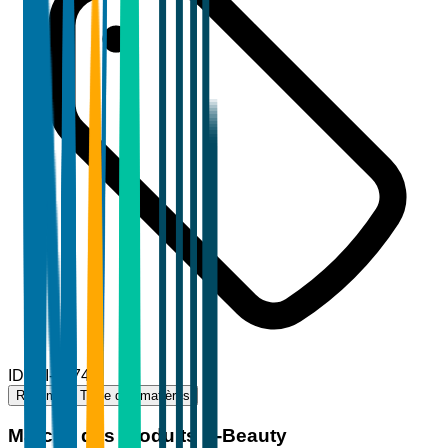
ID
TBI-81747
Résumé
Table des matières
Marché des produits K-Beauty