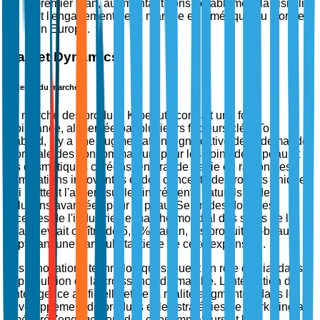
premier plan, augmentant considérablement la visibilité
et l'engagement de la marque en Amérique du Nord et
en Europe.
Market Dynamics
Moteurs du marché
Le marché des produits K-beauty connaît une forte
croissance, alimentée par plusieurs facteurs clés. Tout
d'abord, il y a une augmentation significative de la demande
mondiale des consommateurs pour les soins de la peau et
les cosmétiques coréens, en grande partie en raison des
formulations innovantes et des concepts de produits uniques
qui mettent l'accent sur les ingrédients naturels et des
solutions avancées pour la peau. Selon des données
récentes de l'industrie, le marché mondial des soins de la
peau devrait croître de 5,9 % par an, les produits K-beauty
capturant une part substantielle de cette expansion.
Les innovations technologiques jouent un rôle crucial dans
la propulsion de la croissance du marché. L'intégration de
l'intelligence artificielle et de la réalité augmentée dans le
développement de produits et les stratégies de marketing a
amélioré l'engagement des consommateurs et les