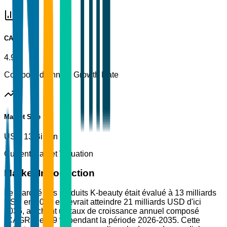
CAGR
4.9%
Compound Annual Growth Rate
Market Size
USD 13 Billion
Current Market Valuation
Market Introduction
Le marché des produits K-beauty était évalué à 13 milliards
USD en 2025 et devrait atteindre 21 milliards USD d'ici
2035, affichant un taux de croissance annuel composé
(CAGR) de 4,9 % pendant la période 2026-2035. Cette