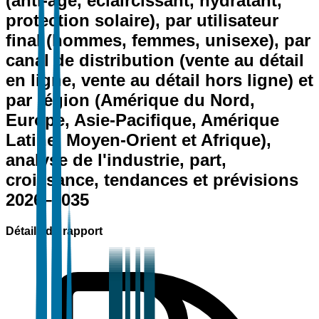
(anti-âge, éclaircissant, hydratant,
protection solaire), par utilisateur
final (hommes, femmes, unisexe), par
canal de distribution (vente au détail
en ligne, vente au détail hors ligne) et
par région (Amérique du Nord,
Europe, Asie-Pacifique, Amérique
Latine, Moyen-Orient et Afrique),
analyse de l'industrie, part,
croissance, tendances et prévisions
2026–2035
Détails du rapport