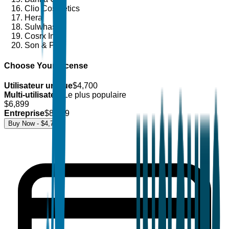
Clio Cosmetics
Hera
Sulwhasoo
Cosrx Inc.
Son & Park
Choose Your License
Utilisateur unique
$
4,700
Multi-utilisateur
Le plus populaire
$
6,899
Entreprise
$
8,499
Buy Now - $
4,700