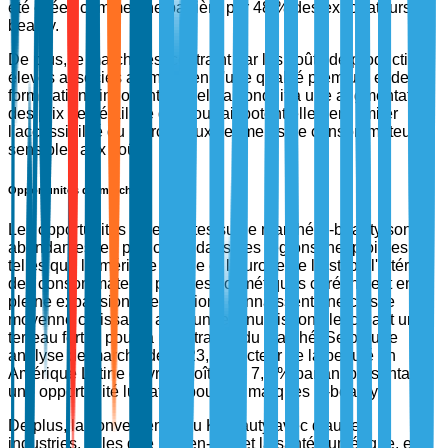
été citées comme une barrière par 48 % des exportateurs K-
beauty.
De plus, le marché est contraint par les coûts de production
élevés associés au maintien d'une qualité premium et de
formulations innovantes. Cela a conduit à une augmentation
des prix de détail, ce qui pourrait potentiellement limiter
l'accessibilité du marché aux segments de consommateurs
sensibles aux coûts.
Opportunités du marché
Les opportunités émergentes sur le marché K-beauty sont
abondantes, en particulier dans des régions inexploitées
telles que l'Amérique Latine et l'Europe de l'Est, où l'intérêt
des consommateurs pour les cosmétiques coréens est en
pleine expansion. Ces régions connaissent une classe
moyenne croissante avec un revenu disponible, créant un
terreau fertile pour la pénétration du marché. Selon une
analyse de marché de 2023, le secteur de la beauté en
Amérique Latine devrait croître de 7,5 % par an, présentant
une opportunité lucrative pour les marques K-beauty.
De plus, la convergence du K-beauty avec d'autres
industries, telles que le bien-être et la santé numérique, est