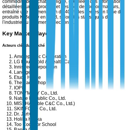
commodité des achats en ligne, couplée à des informations
détaillées sur les produits et des avis de consommateurs, a
entraîné une augmentation de 40 % des ventes en ligne de
produits K-Beauty en 2023, selon des statistiques de
l'industrie du commerce électronique.
Key Market Players
Acteurs clés du marché
Amorepacific Corporation
LG Household & Health Care
Innisfree Corporation
Laneige
Etude House
The Face Shop
IOPE
TONYMOLY Co., Ltd.
Nature Republic Co., Ltd.
MISSHA (Able C&C Co., Ltd.)
SKINFOOD Co., Ltd.
Dr. Jart+
Holika Holika
Too Cool For School
Banila Co.