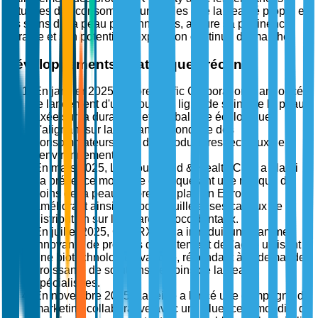
actuelles des consommateurs, telles que la beauté propre et
les soins de la peau personnalisés, assure sa pertinence
durable et son potentiel d'expansion continue du marché.
Développements stratégiques récents
En janvier 2025, Amorepacific Corporation a annoncé
le lancement d'une nouvelle ligne de soins de la peau
axée sur la durabilité et l'emballage écologique,
s'alignant sur la demande mondiale des
consommateurs pour des produits respectueux de
l'environnement.
En mars 2025, LG Household & Health Care a élargi
sa présence mondiale en acquérant une marque de
soins de la peau de premier plan en Europe,
améliorant ainsi son portefeuille et ses canaux de
distribution sur les marchés occidentaux.
En juillet 2025, COSRX Inc. a introduit une gamme
innovante de produits de traitement de l'acné utilisant
une biotechnologie avancée, répondant à la demande
croissante de solutions de soins de la peau
spécialisées.
En novembre 2025, Laneige a lancé une campagne de
marketing collaborative avec un influenceur mondial de