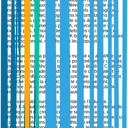
marchés occidentaux et de la préférence croissante des
consommateurs pour des produits naturels et biologiques.
L'intégration de la technologie dans les formulations de
produits, telles que les solutions de soins de la peau
personnalisées alimentées par l'IA, renforce encore son
attrait. De plus, la montée des plateformes de commerce
électronique a rendu les produits K-beauty plus accessibles
à un public mondial, contribuant à leur popularité
généralisée.
Stratégiquement, la pertinence du marché est amplifiée par
l'influence croissante de la culture pop coréenne, y compris
la musique et la télévision, qui ont aidé à établir la Corée du
Sud comme un leader mondial en matière de beauté et de
mode. Cette influence culturelle, combinée à l'engagement
du marché envers la recherche et le développement,
positionne le K-beauty comme un concurrent redoutable
dans l'industrie mondiale de la beauté.
Pour les investisseurs et les analystes de l'industrie, le
marché K-beauty présente des opportunités de partenariats
stratégiques et de croissance axée sur l'innovation, en
particulier alors que les consommateurs recherchent de plus
en plus des solutions de beauté éthiques et durables.
L'alignement des produits K-beauty avec les tendances