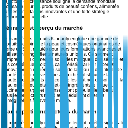
trajectoire de croissance souligne la demande mondiale
croissante pour les produits de beauté coréens, alimentée
par des formulations innovantes et une forte stratégie
d'exportation culturelle.
Définition et aperçu du marché
Le marché des produits K-beauty englobe une gamme de
produits de soins de la peau et cosmétiques originaires de
Corée du Sud, réputés pour leurs formulations avancées et
l'utilisation d'ingrédients naturels uniques. Ce segment
comprend des crèmes de soin, des masques, des sérums et
des cosmétiques colorés, caractérisés par leur accent sur
l'innovation en matière de soins de la peau et des rituels de
beauté qui promeuvent une approche holistique de la
beauté. Des attributs clés comme les routines de soins de la
peau en plusieurs étapes et des ingrédients tels que la
mucine d'escargot et le ginseng ont propulsé le K-beauty
sous les projecteurs mondiaux, séduisant diverses
démographies à travers le monde.
Élan et pertinence actuels du marché
Le marché K-beauty connaît actuellement un élan significatif,
principalement en raison de son adoption rapide sur les