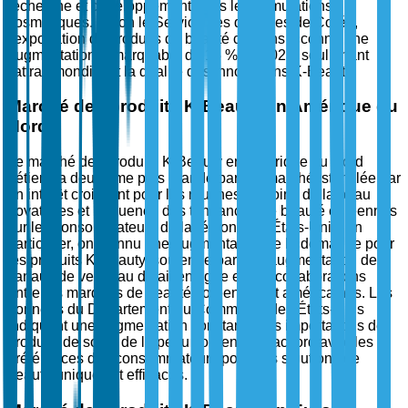
recherche et développement dans les formulations
cosmétiques. Selon le Service des douanes de Corée,
l'exportation de produits de beauté coréens a connu une
augmentation remarquable de 15 % en 2023, soulignant
l'attrait mondial et la qualité des innovations K-Beauty.
Marché des produits K-Beauty en Amérique du
Nord
Le marché des produits K-Beauty en Amérique du Nord
détient la deuxième plus grande part de marché, stimulée par
un intérêt croissant pour les routines de soins de la peau
novatrices et l'influence des tendances de beauté coréennes
sur les consommateurs de la région. Les États-Unis, en
particulier, ont connu une augmentation de la demande pour
les produits K-Beauty, soutenue par une augmentation des
canaux de vente au détail en ligne et des collaborations
entre les marques de beauté coréennes et américaines. Les
données du Département du Commerce des États-Unis
indiquent une augmentation constante des importations de
produits de soins de la peau coréens, en accord avec les
préférences des consommateurs pour des solutions de
beauté uniques et efficaces.