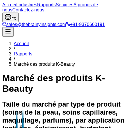
Accueil
Industries
Rapports
Services
À propos de
nous
Contactez-nous
FR
sales@thebrainyinsights.com
+91-9370600191
Accueil
/
Rapports
/
Marché des produits K-Beauty
Marché des produits K-
Beauty
Taille du marché par type de produit
(soins de la peau, soins capillaires,
maquillage, parfums), par application