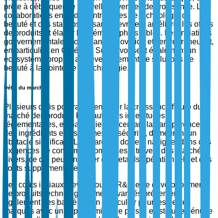
prête à débloquer de nouvelles avenues de croissance. Les
collaborations entre des entreprises de technologie de
beauté et des startups de santé devraient améliorer les offres
de produits et élargir les démographies cibles. Les initiatives
gouvernementales soutenant l'innovation et l'entrepreneuriat,
en particulier en Corée du Sud, favorisent également un
écosystème propice au développement de solutions de
beauté à la pointe de la technologie.
Défis du marché
Plusieurs défis pourraient entraver la croissance future du
marché des produits K-beauty. Les incertitudes
réglementaires, en particulier concernant la transparence
des ingrédients et les normes de sécurité, demeurent un
obstacle significatif. Les marques doivent naviguer dans des
exigences de conformité complexes à travers des marchés
divers, ce qui peut entraîner des retards opérationnels et des
coûts supplémentaires.
Les coûts initiaux élevés pour la R&D et le développement
de produits technologiquement avancés présentent
également des barrières, en particulier pour les petites
marques avec un capital limité. De plus, il existe une pénurie