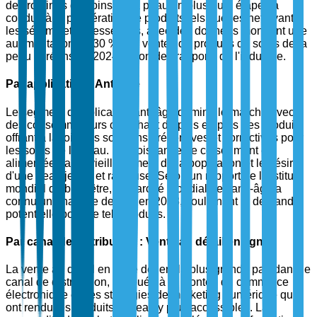
des routines de soins de la peau en plusieurs étapes a
conduit à la prolifération de produits tels que les nettoyants,
les sérums et les essences, avec des données montrant une
augmentation de 30 % des ventes de produits de soins de la
peau coréens en 2024, selon des rapports de l'industrie.
Par application : Anti-âge
Le segment d'application anti-âge domine le marché avec
des consommateurs cherchant de plus en plus des produits
offrant à la fois des solutions préventives et correctives pour
les soins de la peau. La croissance de ce segment est
alimentée par le vieillissement de la population et le désir
d'une peau jeune et radieuse. Selon un rapport de l'Institut
mondial du bien-être, le marché mondial des anti-âge a
connu une hausse de 8 % en 2023, soulignant la demande
potentielle pour de tels produits.
Par canal de distribution : Vente au détail en ligne
La vente au détail en ligne détient la plus grande part dans le
canal de distribution, attribuée à la montée du commerce
électronique et des stratégies de marketing numérique qui
ont rendu les produits K-Beauty plus accessibles. La