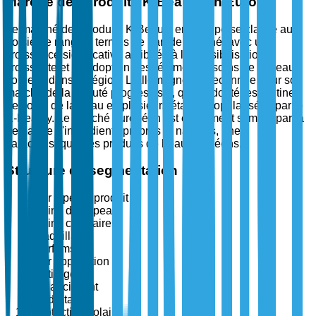
Marché des produits K-Beauty en Europe
Le marché des produits K-Beauty en Europe se classe au
troisième rang en termes de part de marché, avec une
croissance significative attribuée à la sensibilisation
croissante et à l'adoption des régimes de soins de la peau
coréens dans la région. L'Allemagne est reconnue pour son
marché de la beauté progressiste, qui a adopté les routines
de soins de la peau en plusieurs étapes popularisées par le
K-Beauty. Le marché européen est également stimulé par la
demande d'ingrédients propres et naturels, une
caractéristique des produits de beauté coréens.
Structure de segmentation
Par type de produit
Soins de la peau
Soins capillaires
Maquillage
Parfums
Par application
Anti-âge
Éclaircissant
Hydratant
Protection solaire