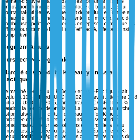
de main-d'œuvre qualifiée dans des domaines tels que
l'innovation chimique et la technologie de beauté, ce qui
pourrait ralentir le développement de produits et l'entrée sur
le marché. Enfin, la nature fragmentée du marché, avec de
nombreuses petites et moyennes entreprises, complique les
efforts pour atteindre l'échelle et l'efficacité, affectant ainsi la
compétitivité.
Segment Analysis
Perspectives régionales
Marché des produits K-Beauty en Asie-
Pacifique
Le marché des produits K-Beauty en Asie-Pacifique était
évalué à 10,5 milliards USD en 2025 et devrait atteindre 18,8
milliards USD d'ici 2035, enregistrant un CAGR de 5,8 %
pendant la période de prévision. La croissance du marché
est propulsée par la culture de beauté profondément
enracinée de la région et la demande croissante des
consommateurs pour des solutions de soins de la peau
innovantes. La Corée du Sud, en tant qu'épicentre du K-
Beauty, domine la région avec ses capacités avancées de