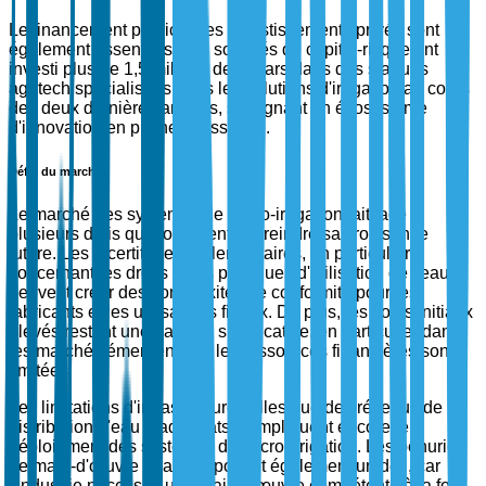
Le financement public et les investissements privés sont
également essentiels. Les sociétés de capital-risque ont
investi plus de 1,5 milliard de dollars dans des startups
agritech spécialisées dans les solutions d'irrigation au cours
des deux dernières années, soulignant un écosystème
d'innovation en pleine croissance.
Défis du marché
Le marché des systèmes de micro-irrigation fait face à
plusieurs défis qui pourraient restreindre sa croissance
future. Les incertitudes réglementaires, en particulier
concernant les droits et les politiques d'utilisation de l'eau,
peuvent créer des complexités de conformité pour les
fabricants et les utilisateurs finaux. De plus, les coûts initiaux
élevés restent une barrière significative, en particulier dans
les marchés émergents où les ressources financières sont
limitées.
Les limitations d'infrastructure, telles que des réseaux de
distribution d'eau inadéquats, compliquent encore le
déploiement des systèmes de micro-irrigation. Les pénuries
de main-d'œuvre qualifiée posent également un défi, car
l'industrie nécessite une main-d'œuvre compétente à la fois