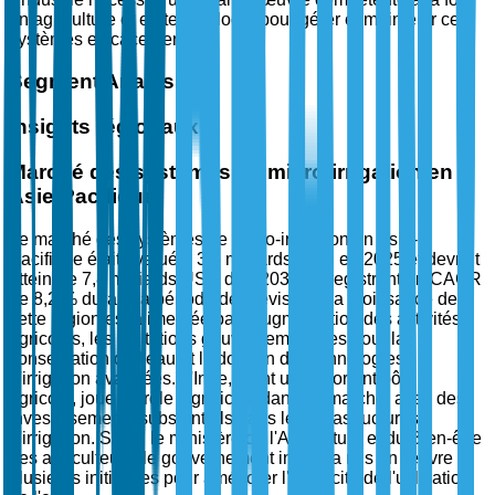
en agriculture et en technologie pour gérer et maintenir ces
systèmes efficacement.
Segment Analysis
Insights régionaux
Marché des systèmes de micro-irrigation en
Asie-Pacifique
Le marché des systèmes de micro-irrigation en Asie-
Pacifique était évalué à 3,5 milliards USD en 2025 et devrait
atteindre 7,8 milliards USD d'ici 2035, enregistrant un CAGR
de 8,2 % durant la période de prévision. La croissance de
cette région est alimentée par l'augmentation des activités
agricoles, les incitations gouvernementales pour la
conservation de l'eau et l'adoption de technologies
d'irrigation avancées. L'Inde, étant un important pôle
agricole, joue un rôle significatif dans ce marché, avec des
investissements substantiels dans les infrastructures
d'irrigation. Selon le ministère de l'Agriculture et du Bien-être
des agriculteurs, le gouvernement indien a mis en œuvre
plusieurs initiatives pour améliorer l'efficacité de l'utilisation