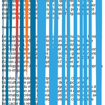
développement agricole indiquent qu'environ 45 % des
utilisateurs potentiels dans les régions en développement
manquent des compétences nécessaires pour opérer et
maintenir efficacement des systèmes d'irrigation avancés,
entravant la croissance du marché.
Opportunités du marché
Les opportunités émergentes au sein du marché de la micro-
irrigation sont prêtes à débloquer une croissance future
significative. Les régions inexploitées en Afrique et en
Amérique Latine offrent un potentiel substantiel en raison de
leurs vastes terres agricoles et du soutien gouvernemental
croissant pour les projets d'irrigation. L'Agenda 2063 de
l'Union africaine, par exemple, met l'accent sur le
développement de pratiques agricoles durables, y compris la
micro-irrigation.
De plus, l'évolution du comportement des clients vers
l'agriculture de précision présente des opportunités
d'expansion du marché. La convergence des systèmes de
micro-irrigation avec les technologies IA et d'apprentissage
automatique crée de nouveaux modèles commerciaux axés
sur la maximisation de la productivité des cultures et de
l'efficacité des ressources.