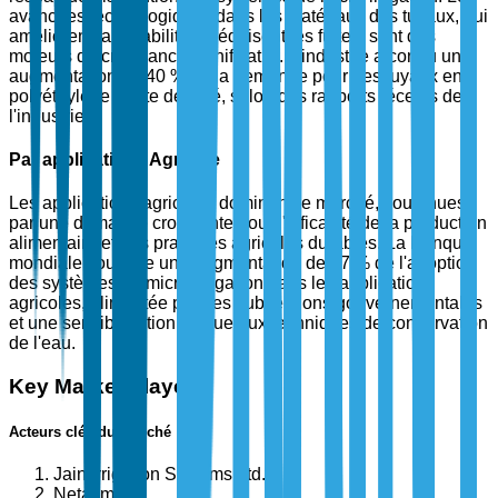
avancées technologiques dans les matériaux des tuyaux, qui
améliorent la durabilité et réduisent les fuites, sont des
moteurs de croissance significatifs. L'industrie a connu une
augmentation de 40 % de la demande pour des tuyaux en
polyéthylène haute densité, selon des rapports récents de
l'industrie.
Par application : Agricole
Les applications agricoles dominent le marché, soutenues
par une demande croissante pour l'efficacité de la production
alimentaire et des pratiques agricoles durables. La Banque
mondiale souligne une augmentation de 27 % de l'adoption
des systèmes de micro-irrigation dans les applications
agricoles, alimentée par des subventions gouvernementales
et une sensibilisation accrue aux techniques de conservation
de l'eau.
Key Market Players
Acteurs clés du marché
Jain Irrigation Systems Ltd.
Netafim Ltd.