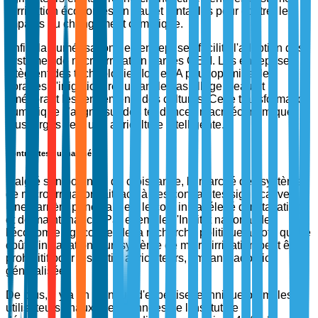
d'irrigation économes en eau et rentables pour contrer les
impacts du changement climatique.
Enfin, la numérisation des entreprises facilite l'adoption des
systèmes de micro-irrigation par les OEM. Les entreprises
intègrent des technologies IoT et IA pour optimiser les
horaires d'irrigation, réduisant le gaspillage d'eau et
améliorant les rendements des cultures. Cette transformation
numérique s'aligne sur des tendances macroéconomiques
plus larges vers une agriculture intelligente.
Contraintes du marché
Malgré son potentiel de croissance, le marché des systèmes
de micro-irrigation fait face à des contraintes significatives.
Une barrière principale est le coût initial élevé d'installation
et de maintenance. Par exemple, l'Institut national de
l'économie agricole et de la recherche politique a noté que le
coût d'installation d'un système de micro-irrigation peut être
prohibitif pour les petits agriculteurs, limitant l'adoption
généralisée.
De plus, il y a un manque d'expertise technique parmi les
utilisateurs finaux. Des données de l'Institut de