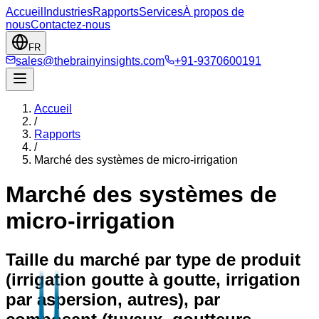
Accueil
Industries
Rapports
Services
À propos de
nous
Contactez-nous
FR
sales@thebrainyinsights.com
+91-9370600191
Accueil
/
Rapports
/
Marché des systèmes de micro-irrigation
Marché des systèmes de
micro-irrigation
Taille du marché par type de produit
(irrigation goutte à goutte, irrigation
par aspersion, autres), par