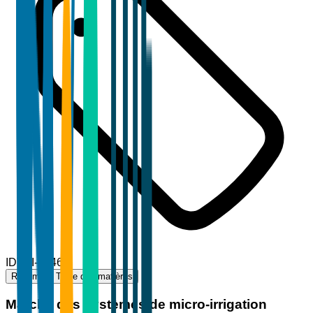
ID
TBI-68468
Résumé
Table des matières
Marché des systèmes de micro-irrigation