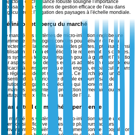
trajectoire de croissance robuste souligne l'importance
croissante des solutions de gestion efficace de l'eau dans
l'agriculture et l'irrigation des paysages à l'échelle mondiale.
Définition et aperçu du marché
Le marché des systèmes de micro-irrigation englobe une
gamme de technologies conçues pour délivrer de l'eau
directement à la zone racinaire des plantes, optimisant ainsi
l'utilisation de l'eau et améliorant le rendement des cultures.
Des systèmes tels que l'irrigation goutte à goutte et l'irrigation
par aspersion sont de plus en plus adoptés en raison de leur
efficacité à conserver l'eau et les engrais, en particulier dans
les régions arides et semi-arides. Ce marché joue un rôle
essentiel dans l'agriculture durable en fournissant des
solutions d'irrigation de précision qui répondent aux
demandes croissantes de production alimentaire tout en
s'attaquant aux défis de la rareté de l'eau.
Élan actuel du marché et pertinence
Le marché des systèmes de micro-irrigation suscite une
attention significative en raison de plusieurs facteurs
convergents. Premièrement, l'augmentation de la population
mondiale et la hausse subséquente de la demande