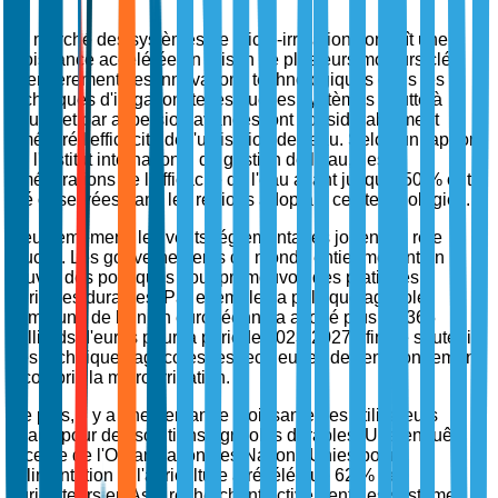
Le marché des systèmes de micro-irrigation connaît une
croissance accélérée en raison de plusieurs moteurs clés.
Premièrement, les innovations technologiques dans les
techniques d'irrigation, telles que les systèmes goutte à
goutte et par aspersion avancés, ont considérablement
amélioré l'efficacité de l'utilisation de l'eau. Selon un rapport
de l'Institut international de gestion de l'eau, des
améliorations de l'efficacité de l'eau allant jusqu'à 50 % ont
été observées dans les régions adoptant ces technologies.
Deuxièmement, les vents réglementaires jouent un rôle
crucial. Les gouvernements du monde entier mettent en
œuvre des politiques pour promouvoir des pratiques
agricoles durables. Par exemple, la politique agricole
commune de l'Union européenne a alloué plus de 365
milliards d'euros pour la période 2023-2027 afin de soutenir
des techniques agricoles respectueuses de l'environnement,
y compris la micro-irrigation.
De plus, il y a une demande croissante des utilisateurs
finaux pour des solutions agricoles durables. Une enquête
récente de l'Organisation des Nations Unies pour
l'alimentation et l'agriculture a révélé que 62 % des
agriculteurs en Asie recherchent activement des systèmes