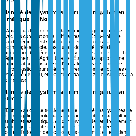
de l'eau.
Marché des systèmes de micro-irrigation en
Amérique du Nord
L'Amérique du Nord est le deuxième plus grand marché,
avec des contributions significatives des États-Unis. Le
marché régional est soutenu par des avancées dans la
technologie agricole, des taux d'adoption élevés de
l'agriculture de précision et la présence de acteurs clés. Le
département de l'Agriculture des États-Unis rapporte une
augmentation constante de l'utilisation des systèmes de
micro-irrigation pour améliorer le rendement des cultures et
l'efficacité de l'eau, en particulier dans les zones sujettes à la
sécheresse.
Marché des systèmes de micro-irrigation en
Europe
L'Europe se classe troisième sur le marché des systèmes de
micro-irrigation, soutenue par un fort accent sur l'agriculture
durable et les politiques de conservation de l'environnement.
La politique agricole commune de l'Union européenne
soutient l'adoption de technologies économes en eau dans