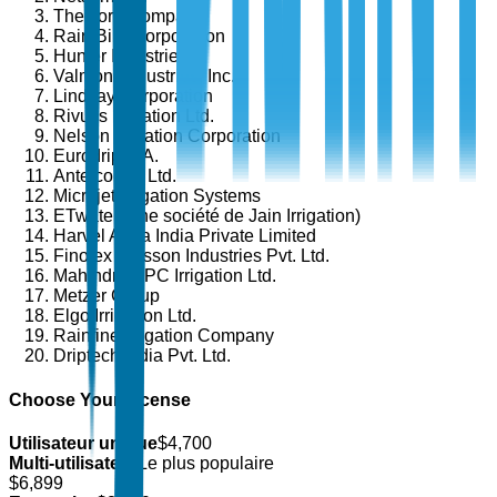
The Toro Company
Rain Bird Corporation
Hunter Industries
Valmont Industries, Inc.
Lindsay Corporation
Rivulis Irrigation Ltd.
Nelson Irrigation Corporation
Eurodrip S.A.
Antelco Pty Ltd.
Microjet Irrigation Systems
ETwater (une société de Jain Irrigation)
Harvel Agua India Private Limited
Finolex Plasson Industries Pvt. Ltd.
Mahindra EPC Irrigation Ltd.
Metzer Group
Elgo Irrigation Ltd.
Rainfine Irrigation Company
Driptech India Pvt. Ltd.
Choose Your License
Utilisateur unique
$
4,700
Multi-utilisateur
Le plus populaire
$
6,899