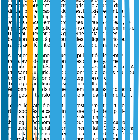
alimentaire poussent le secteur agricole à adopter des
pratiques plus efficaces et durables. Deuxièmement, le
changement climatique et les schémas météorologiques
erratiques exacerbent les problèmes de rareté de l'eau, ce
qui pousse à l'adoption de solutions d'irrigation économes en
eau. De plus, les initiatives gouvernementales et les
subventions visant à promouvoir des pratiques agricoles
durables accélèrent encore la croissance du marché.
Les avancées technologiques propulsent également le
marché, avec des innovations telles que les systèmes
d'irrigation connectés à l'IoT et les analyses pilotées par l'IA
fournissant aux agriculteurs des données en temps réel pour
optimiser l'utilisation de l'eau. L'intégration de ces
technologies améliore non seulement l'efficacité
opérationnelle, mais s'aligne également sur les tendances
plus larges de transformation numérique dans l'agriculture.
En outre, le marché connaît un investissement accru de la
part de sociétés de capital-investissement et de capital-
risque, reconnaissant l'importance stratégique des
technologies économes en eau pour garantir la sécurité
alimentaire et la durabilité environnementale. Cette tendance
souligne la pertinence stratégique du marché des systèmes
de micro-irrigation en tant que composant critique des