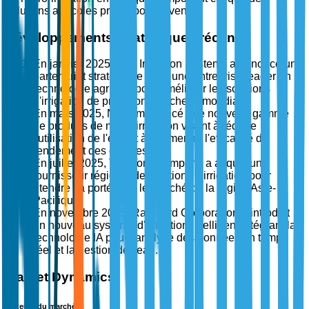
solutions agricoles prêtes pour l'avenir.
Développements stratégiques récents
En janvier 2025, Jain Irrigation Systems a annoncé un
partenariat stratégique avec une entreprise leader en
technologie agricole pour améliorer les solutions
d'irrigation de précision à l'échelle mondiale.
En mars 2025, Netafim a lancé une nouvelle gamme
de produits de micro-irrigation visant à réduire
l'utilisation de l'eau et à augmenter l'efficacité du
rendement des cultures.
En juillet 2025, The Toro Company a acquis un
fournisseur régional de solutions d'irrigation pour
étendre sa portée sur le marché de la région Asie-
Pacifique.
En novembre 2025, Rain Bird Corporation a introduit
un nouveau système d'irrigation intelligent intégrant la
technologie IA pour l'analyse des données en temps
réel et la gestion de l'eau.
Market Dynamics
Moteurs du marché