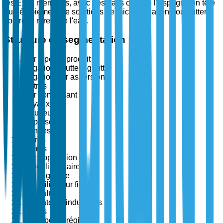
les États membres, avec des pays comme l'Espagne en tête
du déploiement de solutions de micro-irrigation pour lutter
contre la rareté de l'eau.
Structure de segmentation
Par type de produit
Irrigation goutte à goutte
Irrigation par aspersion
Autres
Par composant
Tuyaux
Goutteurs
Asperseurs
Vannes
Filtres
Autres
Par application
Agroalimentaire
Non-agricole
Par utilisateur final
Agriculteurs
Utilisateurs industriels
Autres
Par type de région