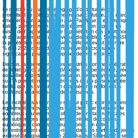
Le marché du jeu mobile regorge d'opportunités qui
promettent de débloquer une croissance future. Les marchés
émergents, en particulier en Asie-Pacifique et en Amérique
Latine, présentent un potentiel énorme non exploité en
raison de l'augmentation de la pénétration des smartphones
et de l'augmentation des revenus disponibles. Selon GSMA,
la pénétration mobile en Asie-Pacifique devrait atteindre 66
% d'ici 2025, offrant des perspectives de croissance
significatives pour les entreprises de jeux mobiles.
De plus, la convergence des industries, comme l'intégration
de l'intelligence artificielle (IA) et de la cybersécurité, crée de
nouvelles opportunités d'innovation. Les analyses basées
sur l'IA permettent des expériences de jeu personnalisées,
tandis que les avancées en cybersécurité renforcent la
confiance et la fidélisation des utilisateurs.
Les incitations à financer le secteur public et privé favorisent
également l'innovation dans le secteur. Par exemple, de
nombreux gouvernements offrent des incitations fiscales et
des subventions pour soutenir la création de contenu
numérique, y compris les jeux mobiles. En outre,
l'investissement en capital-risque dans les startups de jeux a
explosé, atteignant environ 24 milliards USD en 2021, selon