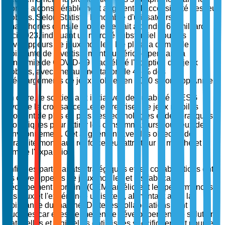
monde a considérablement augmenté l'accessibilité des jeux
mobiles. Selon Statista, le nombre d'utilisateurs de
smartphones dans le monde devrait atteindre 6,8 milliards
d'ici 2023, indiquant un marché substantiel pour les
développeurs de jeux mobiles. De plus, la demande
croissante de divertissement numérique pendant la
pandémie de COVID-19 a accéléré l'adoption des jeux
mobiles, avec une augmentation de 46 % des
téléchargements de jeux mobiles en 2020 selon App Annie.
En outre, le soutien aux initiatives de durabilité et ESG
favorise la croissance. Les entreprises de jeux mobiles
adoptent de plus en plus des technologies et des pratiques
écologiques pour attirer les consommateurs soucieux de
l'environnement. Cet alignement avec les objectifs de
durabilité mondiaux renforce leur attrait sur le marché et
stimule l'expansion.
Enfin, les partenariats stratégiques et les collaborations entre
les développeurs de jeux mobiles et les fabricants
d'équipement d'origine (OEM) améliorent les performances
des jeux et l'expérience utilisateur, alimentant ainsi la
croissance du marché. De telles collaborations sont
cruciales car elles permettent le développement de solutions
matérielles et logicielles optimisées spécifiquement pour le