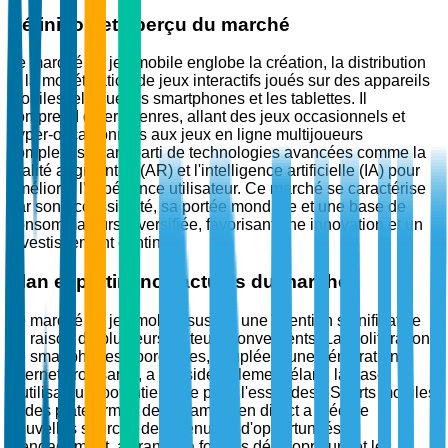
Définition et aperçu du marché
Le marché du jeu mobile englobe la création, la distribution
et la monétisation de jeux interactifs joués sur des appareils
mobiles tels que les smartphones et les tablettes. Il
comprend divers genres, allant des jeux occasionnels et
hyper-occasionnels aux jeux en ligne multijoueurs
complexes, tirant parti de technologies avancées comme la
réalité augmentée (AR) et l'intelligence artificielle (IA) pour
améliorer l'expérience utilisateur. Ce marché se caractérise
par son accessibilité, sa portée mondiale et une base de
consommateurs diversifiée, favorisant une innovation et un
investissement continus.
Élan et pertinence actuels du marché
Le marché du jeu mobile suscite une attention significative
en raison de plusieurs facteurs convergents. La prolifération
de smartphones abordables, couplée à une pénétration
Internet croissante, a considérablement élargi la base
d'utilisateurs potentiels. De plus, l'essor des eSports mobiles
et des plateformes de streaming en direct a créé de
nouvelles sources de revenus et d'opportunités
d'engagement, attirant à la fois les développeurs et les