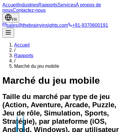
Accueil
Industries
Rapports
Services
À propos de
nous
Contactez-nous
FR
sales@thebrainyinsights.com
+91-9370600191
Accueil
/
Rapports
/
Marché du jeu mobile
Marché du jeu mobile
Taille du marché par type de jeu
(Action, Aventure, Arcade, Puzzle,
Jeu de rôle, Simulation, Sports,
Stratégie), par plateforme (iOS,
Android, Windows), par utilisateur