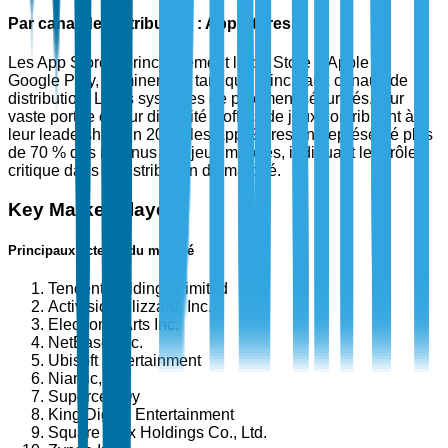
Par canal de distribution : App Stores
Les App Stores, principalement l'App Store d'Apple et
Google Play, dominent en tant que principaux canaux de
distribution. Leurs systèmes de paiement sécurisés, leur
vaste portée et leur diversité d'offres de jeux contribuent à
leur leadership. En 2024, les App Stores ont représenté plus
de 70 % des revenus des jeux mobiles, indiquant leur rôle
critique dans la distribution du marché.
Key Market Players
Principaux acteurs du marché
Tencent Holdings Limited
Activision Blizzard, Inc.
Electronic Arts Inc.
NetEase, Inc.
Ubisoft Entertainment
Niantic, Inc.
Supercell Oy
King Digital Entertainment
Square Enix Holdings Co., Ltd.