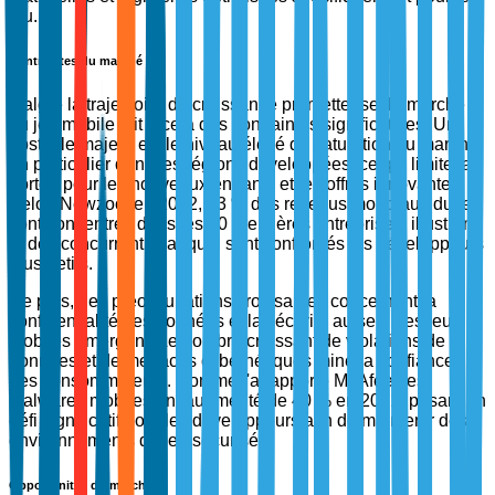
jeu.
Contraintes du marché
Malgré la trajectoire de croissance prometteuse, le marché
du jeu mobile fait face à des contraintes significatives. Un
obstacle majeur est le niveau élevé de saturation du marché,
en particulier dans les régions développées, ce qui limite la
portée pour les nouveaux entrants et les offres innovantes.
Selon Newzoo, en 2022, 53 % des revenus mondiaux du jeu
sont concentrés dans les 10 premières entreprises, illustrant
le défi concurrentiel auquel sont confrontés les développeurs
plus petits.
De plus, des préoccupations croissantes concernant la
confidentialité des données et la sécurité au sein des jeux
mobiles émergent. Le nombre croissant de violations de
données et de menaces cybernétiques mine la confiance
des consommateurs. Comme l'a rapporté McAfee, les
malwares mobiles ont augmenté de 40 % en 2021, posant un
défi significatif pour les développeurs afin de maintenir des
environnements de jeu sécurisés.
Opportunités du marché