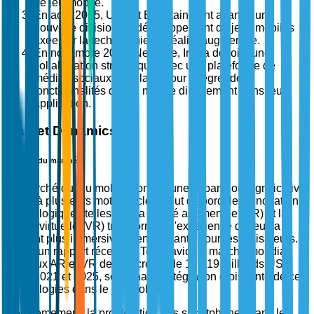
de jeu mobile.
En août 2025, Ubisoft Entertainment a lancé une
nouvelle division de développement de jeux mobiles
axée sur la technologie de réalité augmentée.
En novembre 2025, NetEase, Inc. a dévoilé une
collaboration stratégique avec une plateforme de
médias sociaux populaire pour intégrer des
fonctionnalités de jeu mobile directement dans leur
application.
Market Dynamics
Moteurs du marché
Le marché du jeu mobile connaît une expansion significative
grâce à plusieurs moteurs clés. Tout d'abord, les innovations
technologiques telles que la réalité augmentée (AR) et la
réalité virtuelle (VR) transforment l'expérience de jeu, la
rendant plus immersive et engageante pour les utilisateurs.
Selon un rapport récent de Technavio, le marché mondial
des jeux AR et VR devrait croître de 125,19 milliards USD
entre 2021 et 2025, soulignant l'intégration croissante de ces
technologies dans le jeu mobile.
Deuxièmement, la prolifération des smartphones dans le