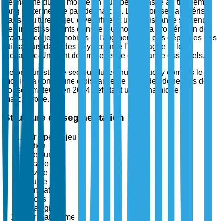
Le marché du jeu mobile en Europe se classe au troisième
rang en termes de part de marché. La région se caractérise
par sa culture de jeu diversifiée et une croissance soutenue
des investissements dans le jeu mobile. La prolifération des
startups de jeux mobiles et l'augmentation des dépenses des
utilisateurs dans des pays comme l'Allemagne et le
Royaume-Uni sont des moteurs de croissance essentiels.
Selon Eurostat, le secteur du jeu numérique, y compris le
mobile, a connu une croissance de 15 % des dépenses des
consommateurs en 2024, reflétant une dynamique de
marché forte.
Structure de segmentation
Par type de jeu
Action
Aventure
Arcade
Puzzle
Jeu de rôle
Simulation
Sports
Stratégie
Par plateforme