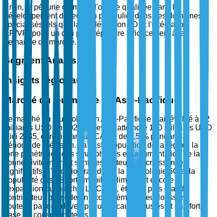
Enfin, la pénurie de main-d'œuvre qualifiée dans le
développement de jeux, en particulier dans des domaines
spécialisés tels que la modélisation 3D et l'intégration
AR/VR, pose un défi pour répondre efficacement à la
demande du marché.
Segment Analysis
Insights régionaux
Marché du jeu mobile en Asie-Pacifique
Le marché du jeu mobile en Asie-Pacifique était évalué à 72
milliards USD en 2025 et devrait atteindre 150 milliards USD
d'ici 2035, enregistrant un CAGR de 7,5 % pendant la
période de prévision. La vaste population de la région, la
forte pénétration des smartphones et l'augmentation de la
connectivité Internet sont des moteurs de croissance
significatifs. L'adoption rapide de la technologie 5G et la
popularité des eSports mobiles alimentent encore
l'expansion du marché. La Chine, étant le plus grand
contributeur, possède un écosystème de jeu florissant
soutenu par des développeurs locaux robustes et une forte
base de consommateurs.