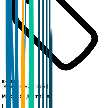
ID
TBI-36929
Résumé
Table des matières
Marché du jeu mobile