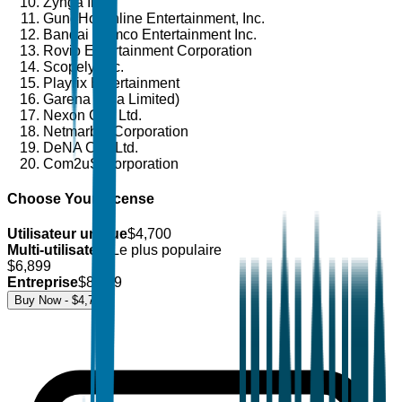
Zynga Inc.
GungHo Online Entertainment, Inc.
Bandai Namco Entertainment Inc.
Rovio Entertainment Corporation
Scopely, Inc.
Playrix Entertainment
Garena (Sea Limited)
Nexon Co., Ltd.
Netmarble Corporation
DeNA Co., Ltd.
Com2uS Corporation
Choose Your License
Utilisateur unique
$
4,700
Multi-utilisateur
Le plus populaire
$
6,899
Entreprise
$
8,499
Buy Now - $
4,700