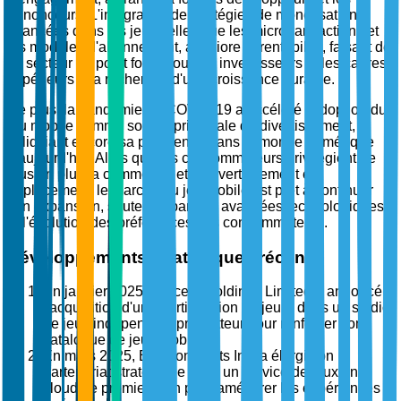
annonceurs. L'intégration de stratégies de monétisation
avancées dans les jeux, telles que les microtransactions et
les modèles d'abonnement, améliore la rentabilité, faisant de
ce secteur un point focal pour les investisseurs et les cadres
supérieurs à la recherche d'une croissance durable.
De plus, la pandémie de COVID-19 a accéléré l'adoption du
jeu mobile comme source principale de divertissement,
solidifiant encore sa pertinence dans le monde numérique
d'aujourd'hui. Alors que les consommateurs privilégient de
plus en plus la commodité et le divertissement en
déplacement, le marché du jeu mobile est prêt à continuer
son expansion, soutenue par des avancées technologiques
et l'évolution des préférences des consommateurs.
Développements stratégiques récents
En janvier 2025, Tencent Holdings Limited a annoncé
l'acquisition d'une participation majeure dans un studio
de jeux indépendant prometteur pour renforcer son
catalogue de jeux mobiles.
En mars 2025, Electronic Arts Inc. a élargi son
partenariat stratégique avec un service de jeux en
cloud de premier plan pour améliorer les expériences