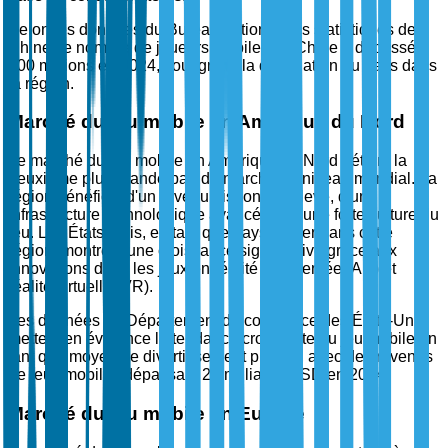
Selon les données du Bureau national des statistiques de
Chine, le nombre de joueurs mobiles en Chine a dépassé
500 millions en 2024, soulignant la domination du pays dans
la région.
Marché du jeu mobile en Amérique du Nord
Le marché du jeu mobile en Amérique du Nord détient la
deuxième plus grande part de marché au niveau mondial. La
région bénéficie d'un revenu disponible élevé, d'une
infrastructure technologique avancée et d'une forte culture du
jeu. Les États-Unis, en tant que pays leader dans cette
région, montrent une croissance significative grâce aux
innovations dans les jeux en réalité augmentée (AR) et
réalité virtuelle (VR).
Les données du Département du commerce des États-Unis
mettent en évidence la tendance croissante du jeu mobile en
tant que moyen de divertissement préféré, avec des revenus
de jeux mobiles dépassant 20 milliards USD en 2024.
Marché du jeu mobile en Europe