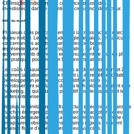
CB Insights, indiquant une confiance robuste des
investisseurs dans le potentiel de croissance du secteur.
Défis du marché
Plusieurs défis pourraient entraver la croissance du marché
du jeu mobile. Les incertitudes réglementaires, en particulier
concernant les achats in-game et les loot boxes,
représentent une menace significative, car les
gouvernements du monde entier examinent de plus en plus
ces pratiques pour protéger les consommateurs.
Les coûts initiaux élevés associés au développement et à la
commercialisation des jeux restent un autre défi redoutable.
Développer un jeu mobile compétitif nécessite un
investissement substantiel dans la technologie, le talent et le
marketing, ce qui peut être prohibitif pour les startups et les
petites entreprises.
De plus, les limitations d'infrastructure et techniques dans les
marchés émergents peuvent restreindre l'adoption de jeux
mobiles de haute qualité. La connectivité Internet limitée et
les appareils obsolètes dans certaines régions entravent la
livraison fluide d'expériences de jeu avancées.