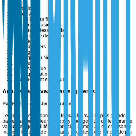
iOS
Android
Windows
Par utilisateur final
Joueurs occasionnels
Joueurs professionnels
Par canal de distribution
App Stores
Magasins tiers
Par région
Amérique du Nord
Europe
Asie-Pacifique
Amérique Latine
Moyen-Orient et Afrique
Analyse au niveau des segments
Par type de jeu : Jeux d'action
Les jeux d'action dominent le marché avec la plus grande
part en raison de leur gameplay engageant et de leur grande
valeur de rejouabilité. Les principaux moteurs de croissance
incluent la demande croissante pour des expériences de jeu