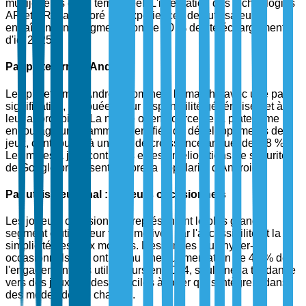
multijoueurs et en temps réel. L'intégration des technologies
AR et VR a amélioré les expériences des utilisateurs,
entraînant une augmentation de 30 % des téléchargements
d'ici 2025.
Par plateforme : Android
Les plateformes Android dominent le marché avec une part
significative, attribuée à leur disponibilité généralisée et à
leur abordabilité. La nature open-source de la plateforme
encourage une gamme diversifiée de développements de
jeux, contribuant à un taux de croissance annuel de 5,8 %.
Les mises à jour continues et les améliorations de sécurité
de Google propulsent encore la popularité d'Android.
Par utilisateur final : Joueurs occasionnels
Les joueurs occasionnels représentent le plus grand
segment d'utilisateur final, motivés par l'accessibilité et la
simplicité des jeux mobiles. L'essor des jeux hyper-
occasionnels, qui ont connu une augmentation de 40 % de
l'engagement des utilisateurs en 2024, souligne la tendance
vers des jeux rapides et faciles à jouer qui s'intègrent dans
des modes de vie chargés.