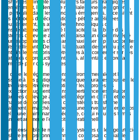
onshore est alimenté par plusieurs facteurs stratégiques.
Premièrement, la demande mondiale d'énergie augmente,
en particulier dans les économies émergentes, nécessitant
des méthodes de récupération de pétrole améliorées.
Deuxièmement, les avancées technologiques ont
considérablement amélioré l'efficacité et la fiabilité des
systèmes de levage artificiel, en faisant un choix privilégié
pour les opérateurs cherchant à maximiser la production des
puits vieillissants. De plus, la fluctuation des prix du pétrole a
contraint les entreprises pétrolières à se concentrer sur des
stratégies de production rentables, alimentant encore la
demande pour ces systèmes.
En outre, les réglementations environnementales et le
passage à des pratiques énergétiques durables poussent les
entreprises pétrolières à optimiser leurs processus
d'extraction, augmentant ainsi la pertinence des solutions
avancées de levage artificiel. L'intégration de l'IoT et de
l'analyse de données dans ces systèmes transforme
également le marché, permettant une surveillance en temps
réel et une maintenance prédictive, ce qui réduit les temps
d'arrêt et augmente l'efficacité opérationnelle.
Dans l'ensemble, le marché des systèmes de levage artificiel
onshore est positionné comme un composant crucial de