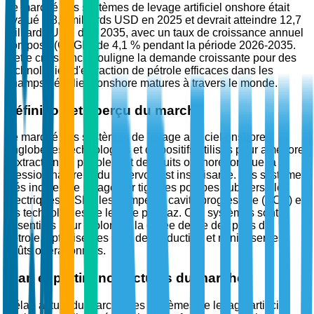
Le marché des systèmes de levage artificiel onshore était
évalué à 8,5 milliards USD en 2025 et devrait atteindre 12,7
milliards USD d'ici 2035, avec un taux de croissance annuel
composé (CAGR) de 4,1 % pendant la période 2026-2035.
Cette croissance souligne la demande croissante pour des
technologies d'extraction de pétrole efficaces dans les
champs pétroliers onshore matures à travers le monde.
Définition et aperçu du marché
Le marché des systèmes de levage artificiel onshore
englobe les technologies et dispositifs utilisés pour améliorer
l'extraction de pétrole brut des puits onshore lorsque la
pression naturelle du réservoir est insuffisante. Les systèmes
clés incluent le levage par tige, les pompes submersibles
électriques (ESP), les pompes à cavité progressive (PCP) et
les technologies de levage par gaz. Ces systèmes sont
essentiels pour prolonger la durée de vie des puits de
pétrole, optimiser les taux de production et minimiser les
coûts opérationnels.
Élan et pertinence actuels du marché
L'élan actuel du marché des systèmes de levage artificiel