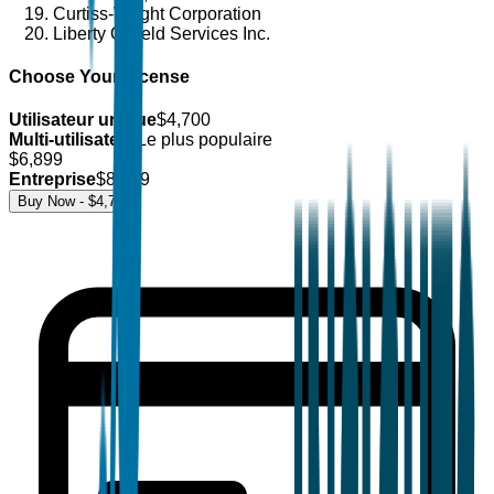
Curtiss-Wright Corporation
Liberty Oilfield Services Inc.
Choose Your License
Utilisateur unique
$
4,700
Multi-utilisateur
Le plus populaire
$
6,899
Entreprise
$
8,499
Buy Now - $
4,700