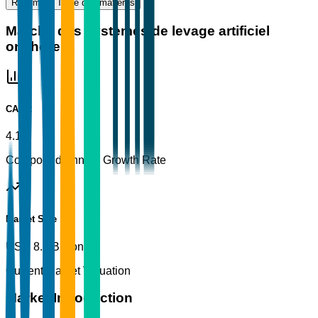
Résumé
Table des matières
Marché des systèmes de levage artificiel
onshore
CAGR
4.1%
Compound Annual Growth Rate
Market Size
USD 8.5 Billion
Current Market Valuation
Market Introduction