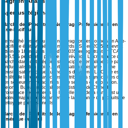
Segment Analysis
Aperçus Régionaux
Marché des Produits de Nettoyage Professionnels en
Asie-Pacifique
Le marché des produits de nettoyage professionnels en Asie-
Pacifique était évalué à 10 milliards USD en 2025 et devrait
atteindre 18 milliards USD d'ici 2035, enregistrant un TCAC
de 5,5 % pendant la période de prévision. La croissance du
marché dans cette région est principalement alimentée par
l'industrialisation rapide, l'urbanisation croissante et une
sensibilisation accrue aux normes d'hygiène. La Chine est
en tête de la région avec des contributions significatives de
ses secteurs manufacturiers et de services en expansion.
Selon le Bureau national des statistiques de Chine, la
croissance des secteurs de l'hôtellerie et de la santé est un
moteur majeur, accélérant encore la demande de produits de
nettoyage professionnels.
Marché des Produits de Nettoyage Professionnels en
Amérique du Nord