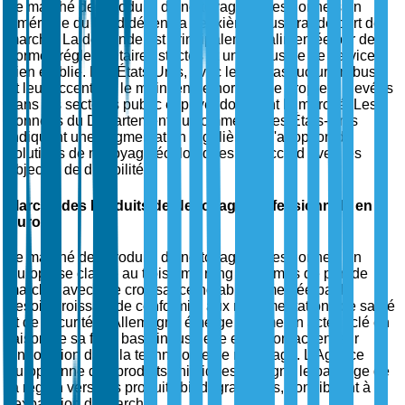
Le marché des produits de nettoyage professionnels en
Amérique du Nord détient la deuxième plus grande part de
marché. La demande est principalement alimentée par des
normes réglementaires strictes et une industrie de services
bien établie. Les États-Unis, avec leur infrastructure robuste
et leur accent sur le maintien de normes de propreté élevées
dans les secteurs public et privé, dominent le marché. Les
données du Département du commerce des États-Unis
indiquent une augmentation régulière de l'adoption de
solutions de nettoyage écologiques, en accord avec les
objectifs de durabilité.
Marché des Produits de Nettoyage Professionnels en
Europe
Le marché des produits de nettoyage professionnels en
Europe se classe au troisième rang en termes de part de
marché, avec une croissance notable alimentée par le
besoin croissant de conformité aux réglementations de santé
et de sécurité. L'Allemagne émerge comme un acteur clé en
raison de sa forte base industrielle et de son accent sur
l'innovation dans la technologie de nettoyage. L'Agence
européenne des produits chimiques souligne le passage de
la région vers des produits biodégradables, contribuant à
l'expansion du marché.