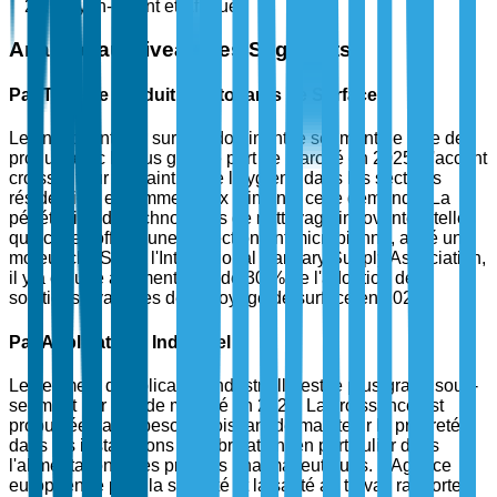
Moyen-Orient et Afrique
Analyse au Niveau des Segments
Par Type de Produit - Nettoyants de Surface
Les nettoyants de surface dominent le segment de type de
produit avec la plus grande part de marché en 2025. L'accent
croissant sur le maintien de l'hygiène dans les secteurs
résidentiels et commerciaux alimente cette demande. La
pénétration de technologies de nettoyage innovantes, telles
que celles offrant une protection antimicrobienne, a été un
moteur clé. Selon l'International Sanitary Supply Association,
il y a eu une augmentation de 30 % de l'adoption de
solutions avancées de nettoyage de surface en 2024.
Par Application - Industriel
Le segment d'application industrielle est le plus grand sous-
segment par part de marché en 2025. La croissance est
propulsée par le besoin croissant de maintenir la propreté
dans les installations de fabrication, en particulier dans
l'alimentation et les produits pharmaceutiques. L'Agence
européenne pour la sécurité et la santé au travail rapporte