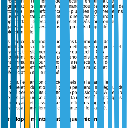
perception de l'hygiène et de la sécurité, entraînant une
augmentation soutenue de la demande pour des produits de
nettoyage haute performance. De plus, des réglementations
gouvernementales strictes et des directives concernant la
propreté dans les espaces publics et privés poussent les
organisations à investir dans des produits de qualité
professionnelle.
Les avancées technologiques dans la formulation des
produits, telles que les agents de nettoyage écologiques et
durables, transforment le paysage du marché. Ces
innovations répondent à la préférence croissante des
consommateurs pour des solutions respectueuses de
l'environnement, renforçant la fidélité à la marque et la
différenciation sur le marché.
De plus, l'expansion de secteurs tels que la santé, le
tourisme et l'éducation souligne la pertinence stratégique du
marché des produits de nettoyage professionnels. À mesure
que ces secteurs se développent, la nécessité de pratiques
de nettoyage et d'assainissement efficaces augmente,
garantissant une demande constante sur le marché.
Développements stratégiques récents