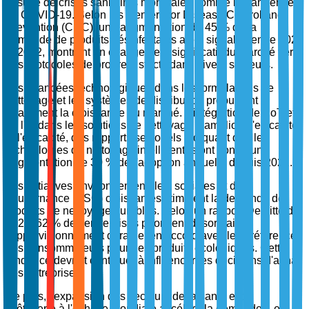
la suite de crises sanitaires mondiales comme la pandémie
de COVID-19. Selon les Centers for Disease Control and
Prevention (CDC), une augmentation de 45 % de la
demande de produits désinfectants a été signalée entre 2020
et 2022, montrant un changement significatif du marché vers
des protocoles de propreté stricts dans divers secteurs.
Les avancées technologiques dans les formulations de
nettoyage et les systèmes de distribution propulsent
également la croissance du marché. L'intégration de l'IoT et
de l'IA dans les solutions de nettoyage a amélioré l'efficacité
et l'efficacité, des rapports sectoriels indiquant que les
technologies de nettoyage intelligentes ont connu une
augmentation de 30 % de l'adoption annuelle depuis 2021.
Les initiatives environnementales, sociales et de
gouvernance (ESG) croissantes stimulent la demande de
produits de nettoyage durables. Selon un rapport Deloitte de
2023, 62 % des entreprises priorisent désormais
l'approvisionnement durable, en accord avec les préférences
des consommateurs pour des produits écologiques. Cette
tendance devrait continuer à influencer les décisions d'achat
des entreprises.
De plus, l'expansion des secteurs de la santé et de
l'hôtellerie à l'échelle mondiale accélère la demande. Le