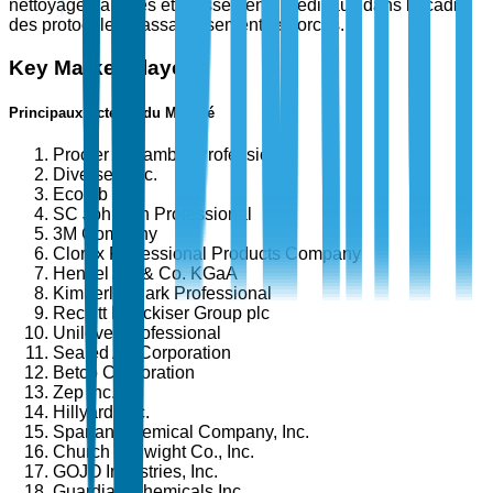
nettoyage dans les établissements médicaux dans le cadre
des protocoles d'assainissement renforcés.
Key Market Players
Principaux Acteurs du Marché
Procter & Gamble Professional
Diversey, Inc.
Ecolab Inc.
SC Johnson Professional
3M Company
Clorox Professional Products Company
Henkel AG & Co. KGaA
Kimberly-Clark Professional
Reckitt Benckiser Group plc
Unilever Professional
Sealed Air Corporation
Betco Corporation
Zep Inc.
Hillyard, Inc.
Spartan Chemical Company, Inc.
Church & Dwight Co., Inc.
GOJO Industries, Inc.
Guardian Chemicals Inc.