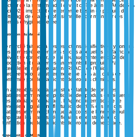
secteur de la santé mondial devrait croître à un TCAC de 5 %
d'ici 2025, impactant directement le besoin de produits de
nettoyage de qualité professionnelle pour maintenir des
normes d'hygiène élevées.
Restrictions du Marché
Le marché fait face à des restrictions significatives, y compris
des normes réglementaires strictes auxquelles les fabricants
doivent se conformer, ce qui peut augmenter les coûts de
production et retarder les lancements de produits. Par
exemple, les réglementations REACH de l'Union
européenne ont ajouté en moyenne 15 % aux coûts de
conformité pour les fabricants de produits chimiques.
Un autre obstacle majeur est la volatilité des prix des
matières premières, en particulier des produits chimiques et
des matériaux d'emballage. L'Agence internationale de
l'énergie a signalé une fluctuation de 20 % des prix des
matières premières chimiques au cours de l'année écoulée,
impactant les marges bénéficiaires et les stratégies de
tarification pour les fabricants de produits de nettoyage.
Opportunités du Marché