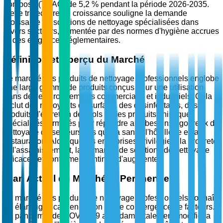
composé (TCAC) de 5,2 % pendant la période 2026-2035.
Cette trajectoire de croissance souligne la demande
croissante de solutions de nettoyage spécialisées dans
divers secteurs, alimentée par des normes d'hygiène accrues
et des exigences réglementaires.
Définition et Aperçu du Marché
Le marché des produits de nettoyage professionnels englobe
une large gamme de produits conçus pour une utilisation
dans des environnements commerciaux et industriels. Cela
inclut des nettoyants de surface, des désinfectants, des
produits d'entretien des sols et des produits chimiques
spécialisés formulés pour répondre aux besoins rigoureux de
nettoyage de secteurs tels que la santé, l'hôtellerie et la
restauration. Alors que les entreprises privilégient la propreté
et l'assainissement, la demande de solutions de nettoyage
efficaces et conformes continue d'augmenter.
Élan Actuel du Marché et Pertinence
Le marché des produits de nettoyage professionnels connaît
un élan significatif en raison d'une convergence de facteurs.
La pandémie de COVID-19 a fondamentalement modifié la