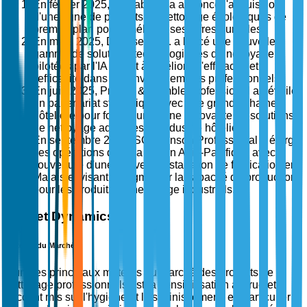
En février 2025, Ecolab Inc. a annoncé l'acquisition
d'une ligne de produits de nettoyage écologiques de
premier plan pour améliorer ses offres durables.
En mars 2025, Diversey, Inc. a lancé une nouvelle
gamme de solutions technologiques de nettoyage
pilotées par l'IA visant à améliorer l'efficacité et
l'efficacité dans les environnements professionnels.
En juin 2025, Procter & Gamble Professional a dévoilé
un partenariat stratégique avec une grande chaîne
hôtelière pour fournir une ligne innovante de solutions
de nettoyage adaptées à l'industrie hôtelière.
En septembre 2025, SC Johnson Professional a élargi
ses opérations dans la région Asie-Pacifique avec
l'ouverture d'une nouvelle installation de fabrication en
Malaisie, visant à augmenter la capacité de production
pour les produits de nettoyage industriels.
Market Dynamics
Moteurs du Marché
L'un des principaux moteurs du marché des produits de
nettoyage professionnels est la sensibilisation accrue et
l'accent mis sur l'hygiène et l'assainissement, en particulier à