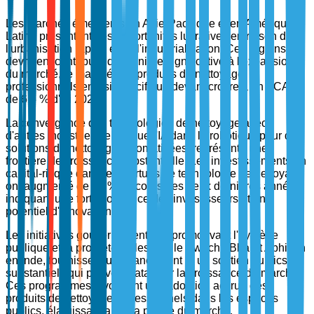
Les marchés émergents en Asie-Pacifique et en Amérique
Latine présentent des opportunités lucratives en raison de
l'urbanisation rapide et de l'industrialisation. Ces régions
devraient contribuer de manière significative à l'expansion
du marché, le marché des produits de nettoyage
professionnels en Asie-Pacifique devant croître à un TCAC
de 6,5 % d'ici 2027.
La convergence des technologies de nettoyage avec
d'autres industries, telles que l'IA dans la robotique pour des
solutions de nettoyage automatisées, représente une
frontière de croissance substantielle. Les investissements en
capital-risque dans les startups de technologie de nettoyage
ont augmenté de 40 % au cours des deux dernières années,
indiquant une forte confiance des investisseurs et un
potentiel d'innovation.
Les initiatives gouvernementales promouvant l'hygiène
publique et la propreté, telles que le Swachh Bharat Abhiyan
en Inde, fournissent un financement et un soutien publics
substantiels qui peuvent catalyser la croissance du marché.
Ces programmes favorisent une adoption accrue des
produits de nettoyage professionnels dans les espaces
publics, élargissant ainsi la portée du marché.