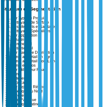
Structure de Segmentation
Par Type de Produit
Nettoyants de Surface
Désinfectants et Sanitaires
Nettoyants Spécialisés
Par Application
Industriel
Commercial
Institutionnel
Par Canal de Distribution
Vente au Détail en Ligne
Vente au Détail Hors Ligne
Vente en Gros
Par Utilisateur Final
Santé
Hôtellerie
Fabrication
Par Type de Région
Amérique du Nord
Europe
Asie-Pacifique
Amérique Latine