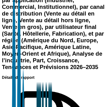
par application (Industriel,
Commercial, Institutionnel), par canal
de distribution (Vente au détail en
ligne, Vente au détail hors ligne,
Vente en gros), par utilisateur final
(Santé, Hôtellerie, Fabrication), et par
région (Amérique du Nord, Europe,
Asie-Pacifique, Amérique Latine,
Moyen-Orient et Afrique), Analyse de
l'industrie, Part, Croissance,
Tendances et Prévisions 2026–2035
Détails du rapport