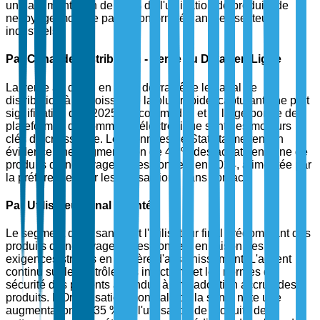
une augmentation de 25 % de l'utilisation de produits de
nettoyage motivée par la conformité dans les secteurs
industriels.
Par Canal de Distribution - Vente au Détail en Ligne
La vente au détail en ligne devrait être le canal de
distribution à la croissance la plus rapide, capturant une part
significative d'ici 2025. La commodité et la large portée des
plateformes de commerce électronique sont des moteurs
clés de croissance. Les données de Statista mettent en
évidence une augmentation de 40 % des achats en ligne de
produits de nettoyage professionnels en 2024, alimentée par
la préférence pour les transactions sans contact.
Par Utilisateur Final - Santé
Le segment de la santé est l'utilisateur final prédominant des
produits de nettoyage professionnels en raison des
exigences strictes en matière d'assainissement. L'accent
continu sur le contrôle des infections et les normes de
sécurité des patients a conduit à une adoption accrue des
produits. L'Organisation mondiale de la santé note une
augmentation de 35 % de l'utilisation de produits de