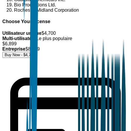
Bio Productions Ltd.
Rochester Midland Corporation
Choose Your License
Utilisateur unique
$
4,700
Multi-utilisateur
Le plus populaire
$
6,899
Entreprise
$
8,499
Buy Now - $
4,700