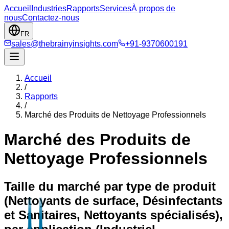
Accueil
Industries
Rapports
Services
À propos de
nous
Contactez-nous
FR
sales@thebrainyinsights.com
+91-9370600191
Accueil
/
Rapports
/
Marché des Produits de Nettoyage Professionnels
Marché des Produits de
Nettoyage Professionnels
Taille du marché par type de produit
(Nettoyants de surface, Désinfectants
et Sanitaires, Nettoyants spécialisés),