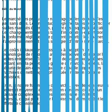
Défis du Marché
Le marché des produits de nettoyage professionnels n'est
pas sans défis. Les incertitudes réglementaires, en particulier
sur les marchés émergents, posent des risques significatifs.
Les changements dans les tarifs d'importation-exportation et
la conformité réglementaire peuvent perturber les chaînes
d'approvisionnement et les stratégies d'entrée sur le marché.
Les coûts initiaux élevés associés à l'adoption de
technologies de nettoyage avancées peuvent dissuader les
petites entreprises d'investir dans de nouveaux systèmes,
limitant ainsi la pénétration globale du marché. De plus, la
pénurie de main-d'œuvre qualifiée capable d'opérer des
machines de nettoyage sophistiquées reste un obstacle
persistant.
Enfin, la nature fragmentée du marché, avec de nombreuses
petites et moyennes entreprises en concurrence, crée un
paysage complexe avec des exigences de conformité
diverses, ce qui peut freiner la croissance du marché et les
efforts de consolidation.