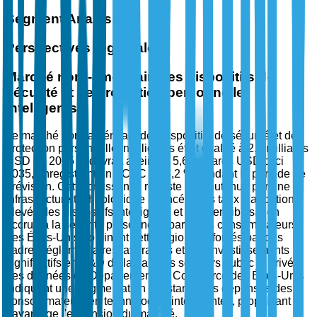
Segment Analysis
Perspectives régionales
Marché nord-américain des dispositifs de
sécurité et de protection personnelle
intelligents
Le marché nord-américain des dispositifs de sécurité et de
protection personnelle intelligents était évalué à 2,5 milliards
USD en 2025 et devrait atteindre 5,6 milliards USD d'ici
2035, enregistrant un TCAC de 8,2 % pendant la période de
prévision. Cette croissance robuste est soutenue par une
infrastructure technologique avancée, des taux d'adoption
élevés des dispositifs intelligents et une sensibilisation
accrue à la sécurité personnelle parmi les consommateurs.
Les États-Unis dominent cette région, renforcés par des
cadres réglementaires favorables et des investissements
significatifs en R&D de la part des secteurs public et privé.
Les données du Département du Commerce des États-Unis
indiquent une augmentation constante des dépenses des
consommateurs en technologies intelligentes, propulsant
davantage l'expansion du marché.