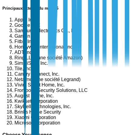
Principaux acteurs du marché
Apple Inc.
Google LLC
Samsung Electronics Co., Ltd.
Garmin Ltd.
Fitbit, Inc.
Honeywell International Inc.
ADT Inc.
Ring LLC (une société Amazon)
SimpliSafe, Inc.
Tile, Inc.
Canary Connect, Inc.
Netatmo (une société Legrand)
Vivint Smart Home, Inc.
Frontpoint Security Solutions, LLC
August Home, Inc.
Kwikset Corporation
SkyBell Technologies, Inc.
Brinks Home Security
Xiaomi Corporation
Microsoft Corporation
Choose Your License