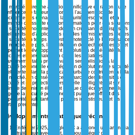
Le marché attire une attention significative en raison d'une
confluence de facteurs, y compris l'augmentation de
l'incidence des menaces à la sécurité personnelle et la
demande croissante des consommateurs pour des solutions
de sécurité innovantes. L'adoption croissante de dispositifs
intelligents et d'applications mobiles fournissant des alertes
de sécurité en temps réel est un moteur clé de la croissance
du marché. De plus, la prolifération des technologies IoT et
IA permet le développement de solutions de sécurité plus
efficaces et conviviales. En outre, les initiatives
gouvernementales promouvant la sensibilisation à la
sécurité personnelle et l'intégration de solutions de sécurité
intelligentes dans la planification urbaine contribuent à l'élan
du marché. En conséquence, le marché des dispositifs de
sécurité et de protection personnelle intelligents est sur le
point de devenir un élément critique de l'écosystème plus
large de la sécurité personnelle et publique, offrant des
opportunités substantielles pour les investisseurs et les
parties prenantes.
Développements stratégiques récents
En février 2025, Google LLC a annoncé un partenariat
stratégique avec Fitbit, Inc. pour intégrer des