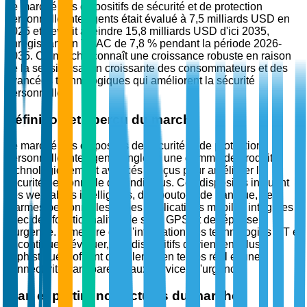
Le marché des dispositifs de sécurité et de protection
personnelle intelligents était évalué à 7,5 milliards USD en
2025 et devrait atteindre 15,8 milliards USD d'ici 2035,
enregistrant un TCAC de 7,8 % pendant la période 2026-
2035. Ce marché connaît une croissance robuste en raison
de la sensibilisation croissante des consommateurs et des
avancées technologiques qui améliorent la sécurité
personnelle.
Définition et aperçu du marché
Le marché des dispositifs de sécurité et de protection
personnelle intelligents englobe une gamme de produits
technologiquement avancés conçus pour améliorer la
sécurité personnelle des individus. Ces dispositifs incluent
des wearables intelligents, des boutons de panique, des
alarmes personnelles et des applications mobiles intégrées
avec des fonctionnalités de suivi GPS et de réponse
d'urgence. À mesure que l'intégration des technologies IoT et
IA continue d'évoluer, ces dispositifs deviennent plus
sophistiqués, offrant des alertes en temps réel et une
connectivité transparente aux services d'urgence.
Élan et pertinence actuels du marché