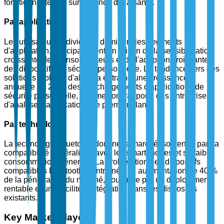
fonctionnalités de surveillance de la santé.
Par application
Les utilisateurs individuels dominent les segments
d'application, principalement en raison de la sensibilisation
croissante des consommateurs et de l'adoption croissante
des dispositifs de sécurité personnelle. La tendance vers des
solutions mobiles d'abord a entraîné une croissance
annuelle de 28 % des téléchargements d'applications de
sécurité personnelle, comme l'ont rapporté des entreprises
d'analyse d'applications de premier plan.
Par technologie
La technologie Bluetooth domine le marché, soutenue par sa
compatibilité généralisée avec les smartphones et sa faible
consommation d'énergie. La prolifération des dispositifs
compatibles Bluetooth a entraîné une augmentation de 40 %
de la pénétration du marché, soutenue par un déploiement
rentable et une facilité d'intégration dans les dispositifs
existants.
Key Market Players