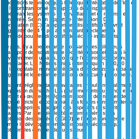
innovations technologiques telles que l'intégration de l'IoT et
de l'IA ont transformé les capacités des dispositifs,
améliorant les systèmes de surveillance et de réponse en
temps réel. Selon un rapport de l'International Data
Corporation (IDC), l'adoption des dispositifs IoT devrait
augmenter de 24 % par an, stimulant directement la
demande pour des dispositifs de sécurité intelligents.
De plus, il y a une demande croissante des utilisateurs
finaux pour des solutions de sécurité personnelle dans les
environnements urbains, alors que l'urbanisation continue
d'escalader. Les Nations Unies estiment qu'en 2030, 60 %
de la population mondiale résidera dans des zones urbaines,
augmentant le besoin de solutions de sécurité personnelle.
Les vents réglementaires favorables propulsent également
l'expansion du marché. Les gouvernements du monde entier
mettent en œuvre des réglementations et des normes de
sécurité strictes, encourageant à la fois les consommateurs
et les entreprises à adopter des dispositifs de sécurité
avancés. Par exemple, le Règlement général sur la
protection des données (RGPD) de l'Union européenne a
stimulé le développement de dispositifs sécurisés qui
protègent les données des utilisateurs.