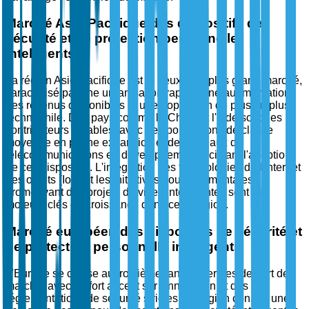
Marché Asie-Pacifique des dispositifs de
sécurité et de protection personnelle
intelligents
La région Asie-Pacifique est le deuxième plus grand marché,
caractérisé par une urbanisation rapide, une augmentation
des revenus disponibles et une population de plus en plus
technophile. Des pays comme la Chine et l'Inde sont des
contributeurs notables, avec des populations de classe
moyenne en pleine expansion et des réseaux de
télécommunications en développement facilitant l'adoption
de ces dispositifs. L'intégration des technologies de l'Internet
des objets (IoT) et les initiatives gouvernementales
promouvant des projets de villes intelligentes sont des
moteurs clés de croissance dans cette région.
Marché européen des dispositifs de sécurité et
de protection personnelle intelligents
L'Europe se classe au troisième rang en termes de part de
marché, avec un fort accent sur l'innovation et des
réglementations de sécurité strictes. La région connaît une