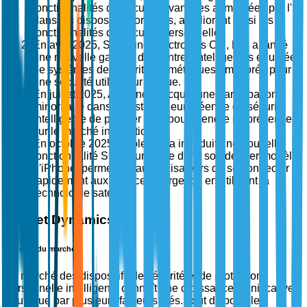
fonctionnalités de sécurité avancées alimentées par l'IA
dans les dispositifs portables, améliorant ainsi les
fonctionnalités de sécurité personnelle.
En avril 2025, Samsung Electronics Co., Ltd. a lancé
une nouvelle gamme de montres intelligentes équipées
de systèmes de sécurité biométriques améliorés pour
une sécurité utilisateur accrue.
En juillet 2025, ADT Inc. a acquis une participation
minoritaire dans une startup européenne de sécurité
intelligente de premier plan pour étendre sa présence
sur le marché international.
En octobre 2025, Apple Inc. a introduit une nouvelle
fonctionnalité SOS d'urgence dans son dernier modèle
d'iPhone, permettant aux utilisateurs de se connecter
rapidement aux services d'urgence en utilisant la
technologie satellite.
Market Dynamics
Moteurs du marché
Le marché des dispositifs de sécurité et de protection
personnelle intelligents connaît une croissance significative,
soutenue par plusieurs facteurs clés. Tout d'abord, les