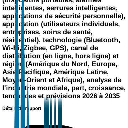
intelligentes, serrures intelligentes,
applications de sécurité personnelle),
application (utilisateurs individuels,
entreprises, soins de santé,
résidentiel), technologie (Bluetooth,
Wi-Fi, Zigbee, GPS), canal de
distribution (en ligne, hors ligne) et
région (Amérique du Nord, Europe,
Asie-Pacifique, Amérique Latine,
Moyen-Orient et Afrique), analyse de
l'industrie mondiale, part, croissance,
tendances et prévisions 2026 à 2035
Détails du rapport