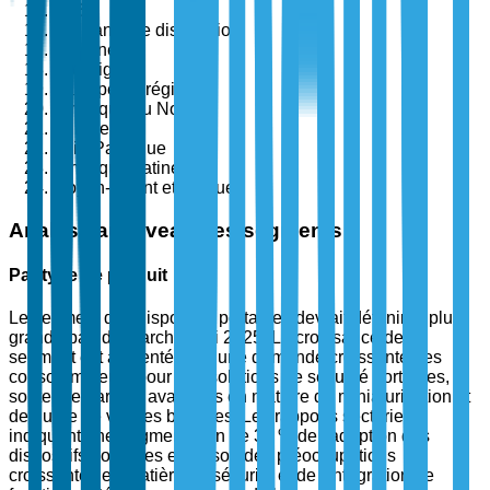
GPS
Par canal de distribution
En ligne
Hors ligne
Par type de région
Amérique du Nord
Europe
Asie-Pacifique
Amérique Latine
Moyen-Orient et Afrique
Analyse au niveau des segments
Par type de produit
Le segment des dispositifs portables devrait détenir la plus
grande part de marché d'ici 2025. La croissance de ce
segment est alimentée par une demande croissante des
consommateurs pour des solutions de sécurité portables,
soutenue par des avancées en matière de miniaturisation et
de durée de vie des batteries. Les rapports sectoriels
indiquent une augmentation de 35 % de l'adoption des
dispositifs portables en raison des préoccupations
croissantes en matière de sécurité et de l'intégration de