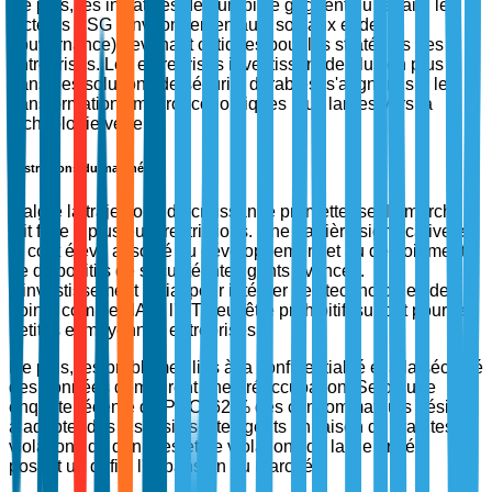
De plus, les initiatives de durabilité gagnent du terrain, les
facteurs ESG (environnementaux, sociaux et de
gouvernance) devenant critiques pour les stratégies des
entreprises. Les entreprises investissent de plus en plus
dans des solutions de sécurité durables, s'alignant sur les
transformations macroéconomiques plus larges vers la
technologie verte.
Restrictions du marché
Malgré la trajectoire de croissance prometteuse, le marché
fait face à plusieurs restrictions. Une barrière significative est
le coût élevé associé au développement et au déploiement
de dispositifs de sécurité intelligents avancés.
L'investissement initial pour intégrer des technologies de
pointe comme l'IA et l'IoT peut être prohibitif, surtout pour les
petites et moyennes entreprises.
De plus, les problèmes liés à la confidentialité et à la sécurité
des données demeurent une préoccupation. Selon une
enquête récente de PwC, 62 % des consommateurs hésitent
à adopter des dispositifs intelligents en raison de craintes de
violations de données et de violations de la vie privée,
posant un défi à l'expansion du marché.