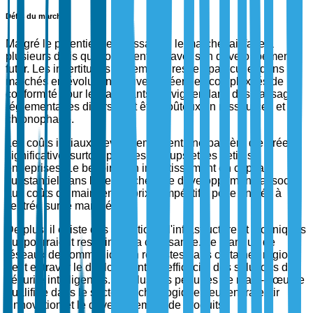
Défis du marché
Malgré le potentiel de croissance, le marché fait face à
plusieurs défis qui pourraient entraver son développement
futur. Les incertitudes réglementaires, en particulier dans les
marchés en évolution, peuvent créer des complexités de
conformité pour les fabricants. Naviguer dans des paysages
réglementaires divers peut être coûteux en ressources et
chronophage.
Les coûts initiaux élevés demeurent une barrière d'entrée
significative, surtout pour les startups et les petites
entreprises. Le besoin d'un investissement en capital
substantiel dans la recherche et le développement, associé
aux coûts de maintien de prix compétitifs, pose un défi à
l'entrée sur le marché.
De plus, il existe des limitations d'infrastructure et techniques
qui pourraient restreindre la croissance. Le manque de
réseaux de communication robustes dans certaines régions
peut entraver le déploiement et l'efficacité des solutions de
sécurité intelligentes. De plus, les pénuries de main-d'œuvre
qualifiée dans le secteur technologique peuvent ralentir
l'innovation et le développement de produits.