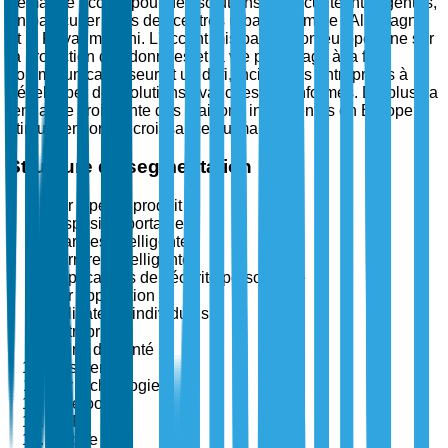
demande accrue pour des solutions de sécurité intelligentes,
en particulier dans des centres urbains comme l'Allemagne
et le Royaume-Uni. L'accent mis par l'Union européenne sur
la protection des données et la vie privée agit à la fois
comme un catalyseur et un défi, incitant les entreprises à
développer des solutions avancées et conformes. De plus, la
tendance croissante des maisons intelligentes en Europe
stimule encore la croissance du marché.
Structure de segmentation
Par type de produit
Dispositifs portables
Alarmes intelligentes
Serrures intelligentes
Applications de sécurité personnelle
Par application
Utilisateurs individuels
Entreprises
Soins de santé
Résidentiel
Par technologie
Bluetooth
Wi-Fi
Zigbee