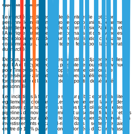
Opportunités du marché
Le marché des dispositifs de sécurité et de protection
personnelle intelligents regorge d'opportunités, notamment
dans des régions inexploitées comme l'Asie-Pacifique et
l'Amérique Latine. Ces zones connaissent des avancées
technologiques rapides et une sensibilisation croissante des
consommateurs, créant un terreau fertile pour la pénétration
du marché.
De plus, la convergence des industries adjacentes, telles
que l'IA et la cybersécurité, présente de nouvelles avenues
pour l'innovation. Le développement de solutions de
cybersécurité alimentées par l'IA peut améliorer la
fonctionnalité et la fiabilité des dispositifs de sécurité
personnelle.
Les incitations à financer le secteur public et privé facilitent
également la croissance. Les gouvernements lancent des
initiatives pour soutenir les startups technologiques et les
pipelines d'innovation, fournissant un soutien financier et des
ressources pour accélérer le développement du marché. Les
investissements en capital-risque dans le secteur devraient
croître de 15 % par an, selon les données de Crunchbase.