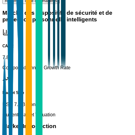
Résumé
Table des matières
Marché des dispositifs de sécurité et de
protection personnelle intelligents
CAGR
7.8%
Compound Annual Growth Rate
Market Size
USD 7.5 Billion
Current Market Valuation
Market Introduction