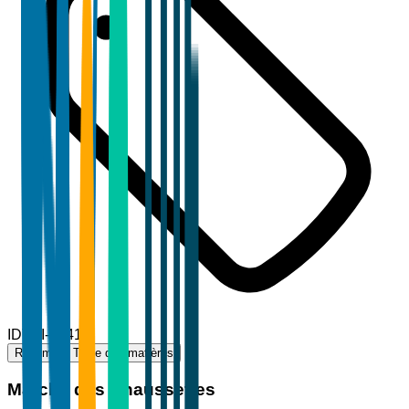
ID
TBI-80415
Résumé
Table des matières
Marché des Chaussettes