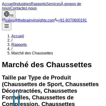
Accueil
Industries
Rapports
Services
À propos de
nous
Contactez-nous
FR
sales@thebrainyinsights.com
+91-9370600191
Accueil
/
Rapports
/
Marché des Chaussettes
Marché des Chaussettes
Taille par Type de Produit
(Chaussettes de Sport, Chaussettes
Décontractées, Chaussettes
Formelles, Chaussettes de
Compression, Chaussettes