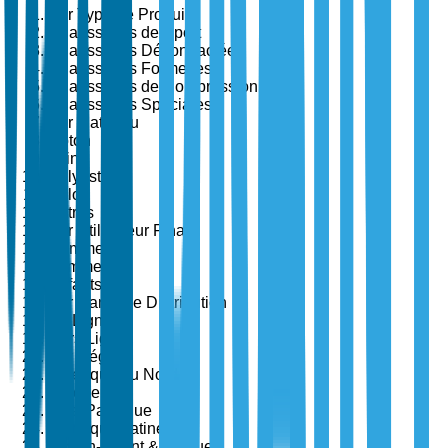
Par Type de Produit
Chaussettes de Sport
Chaussettes Décontractées
Chaussettes Formelles
Chaussettes de Compression
Chaussettes Spéciales
Par Matériau
Coton
Laine
Polyester
Nylon
Autres
Par Utilisateur Final
Hommes
Femmes
Enfants
Par Canal de Distribution
En Ligne
Hors Ligne
Par Région
Amérique du Nord
Europe
Asie-Pacifique
Amérique Latine
Moyen-Orient & Afrique