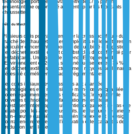
technologies portables devrait croître de 17 % par an,
présentant une opportunité adjacente pour les fabricants de
chaussettes.
Défis du Marché
Plusieurs défis pourraient entraver la croissance future du
marché des chaussettes. Les complexités réglementaires, en
particulier concernant les normes de durabilité et la gestion
des déchets textiles, créent des obstacles de conformité pour
les fabricants. Un rapport de l'Agence Européenne de
l'Environnement en 2023 a souligné que seulement 35 %
des déchets textiles sont actuellement recyclés, soulignant la
nécessité d'améliorer les cadres réglementaires.
Les coûts initiaux élevés associés aux avancées
technologiques et la nécessité de main-d'œuvre qualifiée
posent également des défis significatifs. L'intégration de
nouvelles technologies de fabrication nécessite un
investissement en capital substantiel, ce qui peut ne pas être
faisable pour les acteurs plus petits. De plus, une pénurie de
main-d'œuvre qualifiée dans l'ingénierie textile et le design
pourrait encore restreindre l'innovation et les capacités de
production dans le secteur.