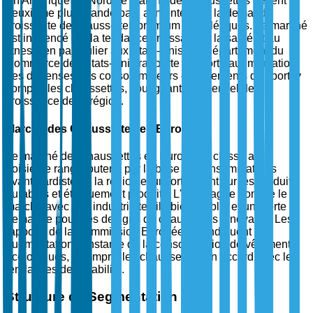
En Amérique du Nord, le marché des chaussettes détient la
deuxième plus grande part, alimentée par la demande
croissante de chaussettes premium et athlétiques. Le marché
est influencé par la tendance croissante à la santé et au
fitness, en particulier aux États-Unis. Le Département du
Commerce des États-Unis rapporte une forte augmentation
des dépenses des consommateurs en vêtements de sport, y
compris les chaussettes, soulignant le potentiel de
croissance de la région.
Marché des Chaussettes en Europe
Le marché des chaussettes en Europe se classe au
troisième rang, soutenu par la base de consommateurs
avant-gardiste de la région et un fort accent sur les produits
durables et éthiquement produits. L'Allemagne domine le
marché avec son industrie textile bien établie et une forte
demande pour des designs de chaussettes innovants. Les
rapports de la Commission Européenne indiquent une
augmentation constante de la consommation de vêtements
écologiques, y compris les chaussettes, en accord avec les
tendances de durabilité.
Structure de Segmentation