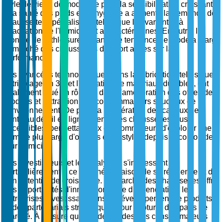
style de vie et de mode. De plus, la sensibilisation croissante
à la santé des pieds et à l'hygiène a alimenté la demande de
chaussettes spécialisées, telles que les variantes à
évacuation de l'humidité et antibactériennes. En outre, la
montée de l'athleisure en tant que tendance de mode a élargi
le marché des chaussettes de sport axées sur la
performance.
Les avancées technologiques dans la fabrication, telles que
le tricotage en 3D et l'utilisation de matériaux durables, ont
également joué un rôle clé dans l'amélioration des offres de
produits et l'attraction des consommateurs soucieux de
l'environnement. De plus, la prolifération des canaux de
vente au détail en ligne a rendu les chaussettes plus
accessibles, permettant aux consommateurs d'explorer une
gamme plus large d'options et de styles depuis le confort de
leur domicile.
Les investisseurs et les analystes s'intéressent
particulièrement à ce marché en raison de sa résilience et de
son potentiel de croissance. Le marché des chaussettes offre
des opportunités d'innovation et de différenciation, les
entreprises investissant dans le développement de produits
et des partenariats stratégiques pour capturer des parts de
marché. À mesure que les demandes des consommateurs