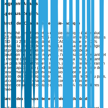
Segment Analysis
Aperçus Régionaux
Marché des Chaussettes en Asie-Pacifique
Le marché des chaussettes en Asie-Pacifique était évalué à
12,5 milliards USD en 2025 et devrait atteindre 20,8 milliards
USD d'ici 2035, enregistrant un CAGR robuste de 5,2 %
pendant la période de prévision. La croissance de la région
est principalement alimentée par l'expansion de la
population de la classe moyenne, l'urbanisation croissante et
la montée de la conscience de la mode. La Chine, en tant
que pays leader dans cette région, joue un rôle clé en raison
de ses capacités de production massives et de sa base de
consommateurs en pleine expansion. Selon le Bureau
National des Statistiques de Chine, l'industrie textile du pays,
qui comprend les chaussettes, a connu un taux de
croissance annuel constant de plus de 6 % ces dernières
années.
Marché des Chaussettes en Amérique du Nord