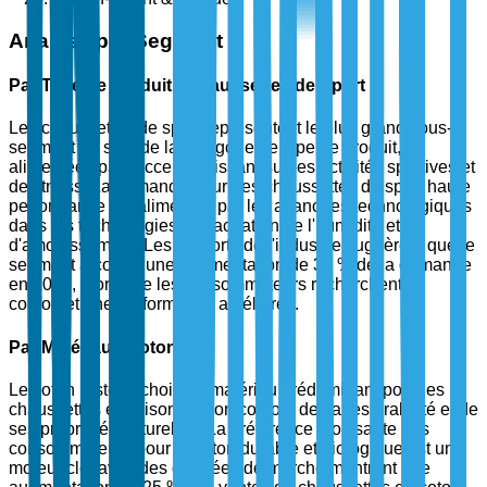
Analyse par Segment
Par Type de Produit - Chaussettes de Sport
Les chaussettes de sport représentent le plus grand sous-
segment au sein de la catégorie de type de produit,
alimentées par l'accent croissant sur les activités sportives et
de fitness. La demande pour des chaussettes de sport haute
performance est alimentée par les avancées technologiques
dans les technologies d'évacuation de l'humidité et
d'amortissement. Les rapports de l'industrie suggèrent que le
segment a connu une augmentation de 30 % de la demande
en 2024, alors que les consommateurs recherchent un
confort et une performance améliorés.
Par Matériau - Coton
Le coton reste le choix de matériau prédominant pour les
chaussettes en raison de son confort, de sa respirabilité et de
ses propriétés naturelles. La préférence croissante des
consommateurs pour le coton durable et biologique est un
moteur clé, avec des données de marché montrant une