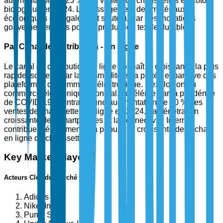
augmentation de 25 % des ventes de chaussettes en coton
biologique en 2024. Le passage vers des matériaux
écologiques est également soutenu par des incitations
gouvernementales pour la production textile durable.
Par Canal de Distribution - En Ligne
Le canal de distribution en ligne connaît la croissance la plus
rapide, soutenu par la commodité et la portée expansive des
plateformes de commerce électronique. L'explosion du
commerce électronique mondial, accélérée par la pandémie
de COVID-19, a entraîné une augmentation de 50 % des
ventes de chaussettes en ligne en 2024. La pénétration
croissante des smartphones et la connectivité Internet
contribuent également à la popularité croissante des achats
en ligne de chaussettes.
Key Market Players
Acteurs Clés du Marché
Adidas AG
Nike, Inc.
Puma SE