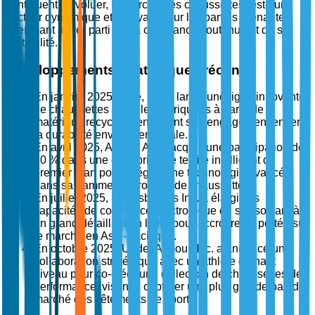
continuent d'évoluer, le marché des chaussettes reste un
secteur dynamique et attrayant pour les parties prenantes
cherchant à tirer parti de sa croissance soutenue et de sa
rentabilité.
Développements stratégiques récents
En janvier 2025, Nike, Inc. a lancé une ligne innovante
de chaussettes durables fabriquées à partir de
matériaux recyclés, renforçant son engagement envers
la durabilité environnementale.
En avril 2025, Adidas AG a acquis une participation de
30 % dans une entreprise de textile intelligent de
premier plan pour intégrer une technologie avancée
dans sa gamme de produits de chaussettes.
En juillet 2025, Hanesbrands Inc. a élargi ses
capacités de commerce électronique en s'associant à
un grand détaillant en ligne pour accroître sa portée sur
le marché en Asie-Pacifique.
En octobre 2025, Under Armour, Inc. a annoncé une
collaboration stratégique avec un athlète de haut
niveau pour co-créer une collection de chaussettes de
performance, visant à capturer une plus grande part du
marché des vêtements de sport.