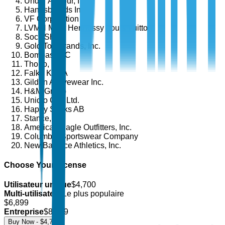
Under Armour, Inc.
Hanesbrands Inc.
VF Corporation
LVMH Moët Hennessy Louis Vuitton
Sock Shop
Gold Toe Brands, Inc.
Bombas LLC
Thorlo, Inc.
Falke KGaA
Gildan Activewear Inc.
H&M Group
Uniqlo Co., Ltd.
Happy Socks AB
Stance, Inc.
American Eagle Outfitters, Inc.
Columbia Sportswear Company
New Balance Athletics, Inc.
Choose Your License
Utilisateur unique
$
4,700
Multi-utilisateur
Le plus populaire
$
6,899
Entreprise
$
8,499
Buy Now - $
4,700