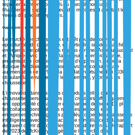
représentaient environ 12 % du marché mondial de
l'habillement, sapant la valeur des marques et affectant les
ventes de produits légitimes.
Opportunités du Marché
Le marché des chaussettes est prêt pour de nouvelles
opportunités de croissance, en particulier sur des marchés
émergents inexploités. Des régions comme l'Asie du Sud-Est
et l'Afrique, avec une population jeune et en croissance,
présentent un potentiel significatif d'expansion. Selon la
Banque Mondiale, ces régions devraient connaître une
augmentation de 20 % de la population urbaine d'ici 2030,
stimulant la demande pour les vêtements, y compris les
chaussettes.
L'innovation dans les offres de produits, telles que les
chaussettes personnalisées et de créateurs, offre également
une opportunité de capturer des marchés de niche. De plus,
les collaborations entre les marques de mode et les
entreprises technologiques pour développer des chaussettes
intelligentes avec des capacités de surveillance de la santé
devraient ouvrir de nouvelles sources de revenus. Un rapport
de 2023 de McKinsey suggère que le marché des