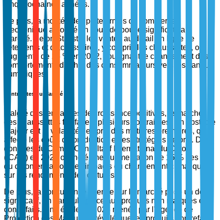
cinq prochaines années.
De plus, la montée des plateformes de commerce
électronique a donné un coup de pouce significatif au
marché. Selon Statista, les ventes au détail en ligne de
vêtements et d'accessoires, y compris les chaussettes, ont
augmenté de 25 % en 2022, soulignant le changement des
comportements d'achat des consommateurs vers les canaux
numériques.
Contraintes du Marché
Malgré des tendances de croissance positives, le marché
des chaussettes fait face à plusieurs contraintes. Un obstacle
majeur est la volatilité des prix des matières premières, qui
affecte les coûts de production et les stratégies de prix. Des
données du Comité Consultatif International du Coton
(ICAC) en 2023 ont noté une augmentation de 15 % des prix
du coton en raison des impacts du changement climatique
sur les rendements des cultures.
De plus, la concurrence intense sur le marché pose un défi
significatif, en particulier face aux produits non marqués et
contrefaits. Une étude de 2023 menée par l'Agence de
Protection des Marques a révélé que les produits contrefaits