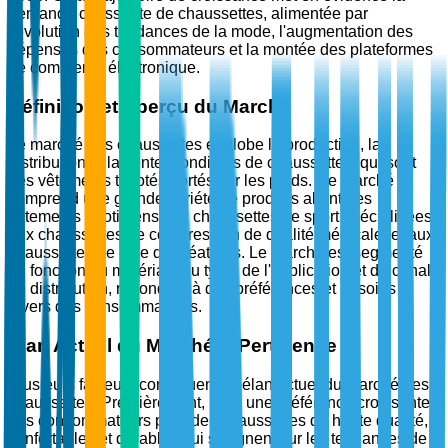
demande croissante de chaussettes, alimentée par
l'évolution des tendances de la mode, l'augmentation des
dépenses des consommateurs et la montée des plateformes
de commerce électronique.
Définition et Aperçu du Marché
Le marché des chaussettes englobe la production, la
distribution et la vente mondiales de chaussettes, qui sont
des vêtements tricotés portés sur les pieds. Ce marché
comprend une grande variété de produits allant des
vêtements quotidiens aux chaussettes de sport spécialisées,
aux chaussettes de compression de qualité médicale, et aux
chaussettes de luxe de créateurs. Le marché est segmenté
en fonction du matériau, du type, de l'application et du canal
de distribution, répondant à des préférences et besoins
divers des consommateurs.
Élan Actuel du Marché & Pertinence
Plusieurs facteurs contribuent à l'élan actuel du marché des
chaussettes. Premièrement, il y a une préférence croissante
des consommateurs pour des chaussettes de haute qualité,
confortables et durables qui s'alignent sur les tendances de