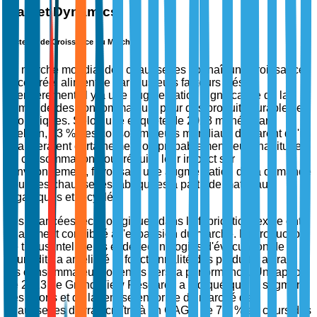
Market Dynamics
Facteurs de Croissance du Marché
Le marché mondial des chaussettes connaît une croissance
accélérée, alimentée par plusieurs facteurs clés.
Premièrement, il y a une augmentation significative de la
demande des consommateurs pour des produits durables et
écologiques. Selon une enquête de 2023 menée par
Nielsen, 73 % des consommateurs mondiaux déclarent qu'ils
changeraient certainement ou probablement leurs habitudes
de consommation pour réduire leur impact sur
l'environnement, favorisant une augmentation de la demande
pour des chaussettes fabriquées à partir de matériaux
organiques et recyclés.
Les avancées technologiques dans la fabrication textile ont
également contribué à l'expansion du marché. L'introduction
de tissus intelligents et de technologies d'évacuation de
l'humidité a amélioré la fonctionnalité des produits, attirant
les consommateurs orientés vers la performance. Un rapport
de 2023 de Grand View Research a indiqué que le segment
des sports et de la remise en forme du marché des
chaussettes devrait croître à un CAGR de 7,8 % au cours des