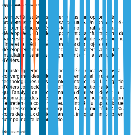
Opportunités du marché
Le marché des éviers présente plusieurs opportunités
prometteuses pour la croissance future. Un domaine clé est
le potentiel inexploité dans les régions rurales et sous-
développées, où le développement des infrastructures de
base est en hausse. Les gouvernements de pays comme
l'Inde et le Brésil investissent dans des projets de
développement rural, qui incluent la modernisation des
installations sanitaires, augmentant ainsi la demande
d'éviers.
Il existe également une opportunité significative dans la
convergence des industries adjacentes, telles que la
technologie des maisons intelligentes et l'IoT. L'intégration
d'éviers connectés à l'IoT offrant des fonctionnalités telles
que l'analyse de la consommation d'eau et la détection
automatique des fuites pourrait révolutionner l'interaction et
l'entretien des consommateurs. L'intérêt du capital-risque
pour les solutions domestiques IoT a augmenté de 40 % au
cours des deux dernières années, indiquant un fort potentiel
futur pour de telles innovations.
Défis du marché