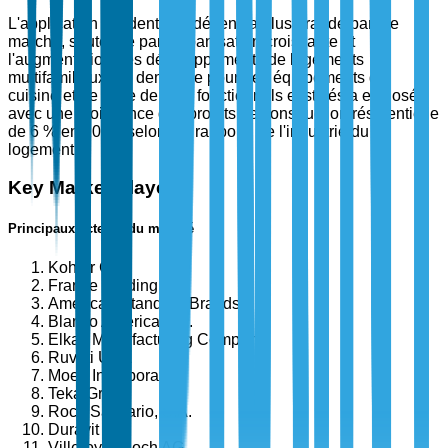
L'application résidentielle détient la plus grande part de
marché, soutenue par l'urbanisation croissante et
l'augmentation des développements de logements
multifamiliaux. La demande pour des équipements de
cuisine et de salle de bain fonctionnels et stylés a explosé,
avec une croissance des projets de construction résidentielle
de 6 % en 2024, selon les rapports de l'industrie du
logement.
Key Market Players
Principaux acteurs du marché
Kohler Co.
Franke Holding AG
American Standard Brands
Blanco America, Inc.
Elkay Manufacturing Company
Ruvati USA
Moen Incorporated
Teka Group
Roca Sanitario, S.A.
Duravit AG
Villeroy & Boch AG