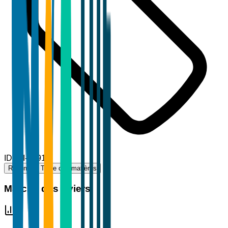
ID
TBI-13910
Résumé
Table des matières
Marché des Éviers