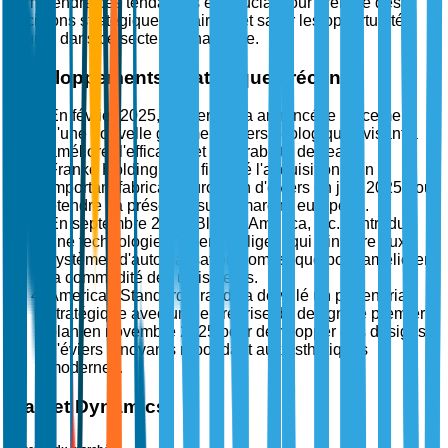
comprendre ces tendances est crucial pour prendre des
décisions stratégiques éclairées et saisir les opportunités
futures dans ce secteur dynamique.
Développements stratégiques récents
En février 2025, Kohler Co. a annoncé le lancement
d'une nouvelle gamme d'éviers écologiques visant à
améliorer l'efficacité et la durabilité de l'eau.
Franke Holding AG a finalisé l'acquisition d'un
important fabricant européen d'éviers en juin 2025 pour
étendre sa présence sur le marché européen.
En septembre 2025, Blanco America, Inc. a introduit
une technologie d'évier intelligent qui s'intègre aux
systèmes d'automatisation domestique pour améliorer
la commodité des utilisateurs.
American Standard Brands a dévoilé un partenariat
stratégique avec une entreprise de design de premier
plan en novembre 2025 pour développer des designs
d'éviers innovants répondant aux esthétiques
modernes.
Market Dynamics