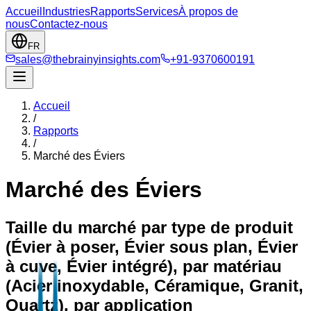
Accueil
Industries
Rapports
Services
À propos de
nous
Contactez-nous
FR
sales@thebrainyinsights.com
+91-9370600191
Accueil
/
Rapports
/
Marché des Éviers
Marché des Éviers
Taille du marché par type de produit
(Évier à poser, Évier sous plan, Évier
à cuve, Évier intégré), par matériau
(Acier inoxydable, Céramique, Granit,
Quartz), par application