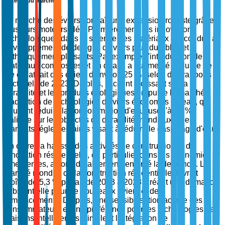
Moteurs du marché
Le marché des éviers connaît une expansion robuste grâce à
plusieurs moteurs clés. Premièrement, les innovations
technologiques dans la science des matériaux ont conduit au
développement de designs d'éviers plus durables et
esthétiquement plaisants. Par exemple, l'introduction de
matériaux composites et en quartz a augmenté la durée de
vie et l'attrait des éviers d'environ 25 %, selon des rapports
sectoriels de 2023. De plus, l'accent croissant sur la
durabilité et les produits écologiques propulse le marché.
L'adoption de technologies d'éviers économes en eau, qui
peuvent réduire la consommation d'eau jusqu'à 30 %,
s'aligne sur les objectifs de durabilité mondiaux et les
mandats réglementaires visant à réduire le gaspillage d'eau.
En outre, la hausse des activités de construction et de
rénovation résidentielle, en particulier dans les économies
émergentes, a considérablement renforcé la demande. Le
marché mondial de la construction résidentielle devrait
croître de 5,3 % par an de 2023 à 2028, créant une demande
substantielle pour de nouveaux éviers et des
remplacements. De plus, une sensibilisation accrue des
consommateurs et une préférence pour les technologies de
maisons intelligentes stimulent l'intégration de