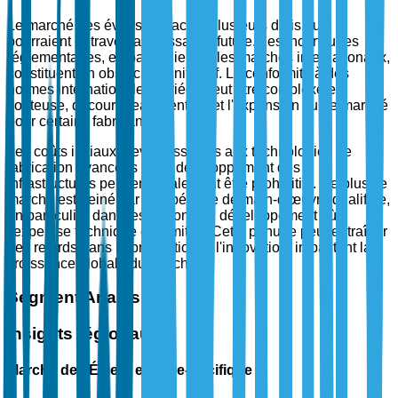
Le marché des éviers fait face à plusieurs défis qui
pourraient entraver la croissance future. Les incertitudes
réglementaires, en particulier sur les marchés internationaux,
constituent un obstacle significatif. La conformité à des
normes internationales variées peut être complexe et
coûteuse, décourageant l'entrée et l'expansion sur le marché
pour certains fabricants.
Les coûts initiaux élevés associés aux technologies de
fabrication avancées et au développement des
infrastructures peuvent également être prohibitifs. De plus, le
marché est freiné par une pénurie de main-d'œuvre qualifiée,
en particulier dans les régions en développement où
l'expertise technique est limitée. Cette pénurie peut entraîner
des retards dans la production et l'innovation, impactant la
croissance globale du marché.
Segment Analysis
Insights régionaux
Marché des Éviers en Asie-Pacifique