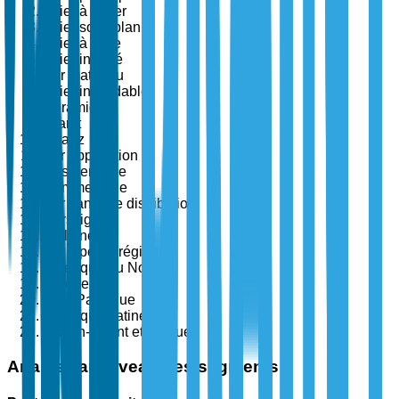
Évier à poser
Évier sous plan
Évier à cuve
Évier intégré
Par matériau
Acier inoxydable
Céramique
Granit
Quartz
Par application
Résidentielle
Commerciale
Par canal de distribution
Hors ligne
En ligne
Par type de région
Amérique du Nord
Europe
Asie-Pacifique
Amérique Latine
Moyen-Orient et Afrique
Analyse au niveau des segments