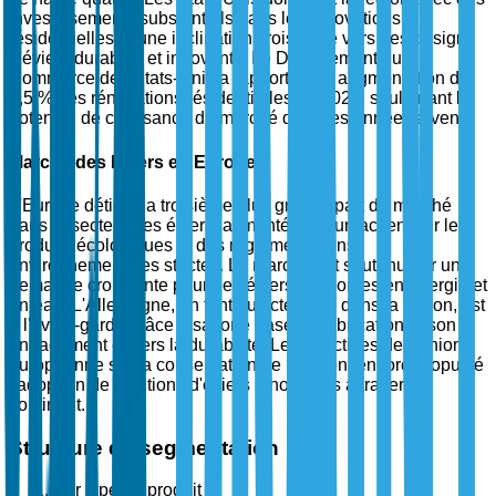
investissements substantiels dans les rénovations
résidentielles et une inclination croissante vers des designs
d'éviers durables et innovants. Le Département du
Commerce des États-Unis a rapporté une augmentation de
5,5 % des rénovations résidentielles en 2024, soulignant le
potentiel de croissance du marché dans les années à venir.
Marché des Éviers en Europe
L'Europe détient la troisième plus grande part de marché
dans le secteur des éviers, alimentée par un accent sur les
produits écologiques et des réglementations
environnementales strictes. Le marché est soutenu par une
demande croissante pour des éviers économes en énergie et
en eau. L'Allemagne, en tant qu'acteur clé dans la région, est
à l'avant-garde grâce à sa forte base de fabrication et son
engagement envers la durabilité. Les directives de l'Union
européenne sur la conservation de l'eau ont encore propulsé
l'adoption de solutions d'éviers innovantes à travers le
continent.
Structure de segmentation
Par type de produit