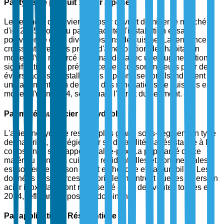
Par type de produit : Évier à poser
Le segment des éviers à poser devrait dominer le marché
d'ici 2025, soutenu par sa facilité d'installation et sa
polyvalence dans divers designs de cuisine. La tendance
croissante vers les projets d'amélioration de l'habitat en
mode DIY a renforcé la demande, avec une augmentation
significative de la préférence des consommateurs pour des
éviers faciles à installer. Les rapports sectoriels indiquent
une augmentation de 30 % des rénovations de cuisines en
mode DIY en 2024, soulignant l'attrait du segment.
Par matériau : Acier inoxydable
L'acier inoxydable reste le plus grand sous-segment en type
de matériau, privilégié pour sa durabilité, sa résistance à la
corrosion et son rapport qualité-prix. La popularité de ce
matériau dans les cuisines résidentielles et commerciales
est soutenue par son attrait esthétique et sa durabilité. Les
données des sources sectorielles montrent que les éviers en
acier inoxydable ont représenté 45 % des ventes totales en
2024, reflétant sa position dominante.
Par application : Résidentielle