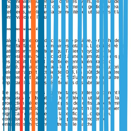
fonctionnalités numériques dans les éviers, telles que des
robinets sans contact et des systèmes de gestion de l'eau
intelligents, améliorant la commodité des utilisateurs et la
conservation de l'eau.
Contraintes du marché
Malgré la trajectoire de croissance positive, le marché des
éviers fait face à des contraintes notables. Le coût élevé des
matières premières, telles que l'acier inoxydable et les
composites avancés, a conduit à une augmentation des prix
des produits, limitant potentiellement la pénétration du
marché, en particulier dans les régions sensibles aux prix.
Selon un rapport sectoriel de 2023, les coûts des matières
premières ont augmenté de 15 % d'une année sur l'autre,
impactant les marges bénéficiaires des fabricants.
De plus, des normes réglementaires strictes concernant les
processus de fabrication et les matériaux utilisés dans la
production d'éviers peuvent poser des défis. La conformité à
ces réglementations nécessite souvent un investissement
significatif dans les tests et la certification, ce qui peut
constituer un obstacle pour les petites et moyennes
entreprises cherchant à entrer sur le marché.