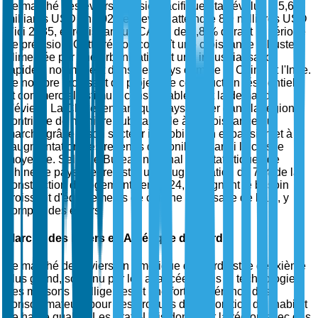
Le marché des éviers en Asie-Pacifique était évalué à 5,6
milliards USD en 2025 et devrait atteindre 8,9 milliards USD
d'ici 2035, enregistrant un CAGR de 4,8 % durant la période
de prévision. Cette région connaît une croissance robuste,
alimentée par une urbanisation et une industrialisation
rapides, notamment dans des pays comme la Chine et l'Inde.
Le nombre croissant de projets de construction résidentielle
et commerciale stimule considérablement la demande
d'éviers. La Chine, en tant que pays leader dans la région,
contribue de manière substantielle à la croissance du
marché grâce à son secteur immobilier en expansion et à
l'augmentation des revenus disponibles parmi la classe
moyenne. Selon le Bureau national des statistiques de
Chine, le pays a enregistré une augmentation de 7 % de la
construction de logements en 2024, soulignant le besoin
croissant d'équipements de cuisine et de salle de bain, y
compris des éviers.
Marché des Éviers en Amérique du Nord
Le marché des éviers en Amérique du Nord est le deuxième
plus grand, soutenu par les avancées dans la technologie
des maisons intelligentes et une forte préférence des
consommateurs pour des produits d'amélioration de l'habitat
de haute qualité. Les États-Unis dominent la région avec des