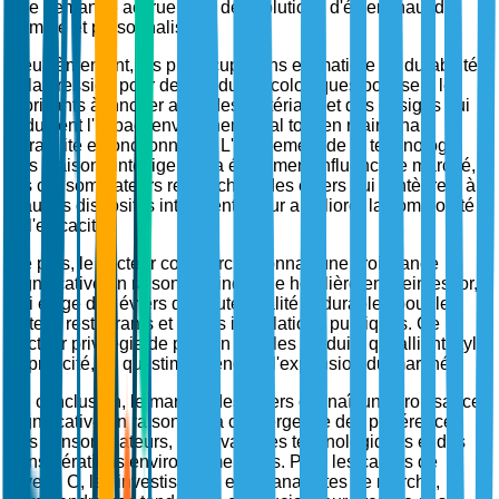
une demande accrue pour des solutions d'éviers haut de
gamme et personnalisées.
Deuxièmement, les préoccupations en matière de durabilité
et la pression pour des produits écologiques poussent les
fabricants à innover avec des matériaux et des designs qui
réduisent l'impact environnemental tout en maintenant
durabilité et fonctionnalité. L'avènement de la technologie
des maisons intelligentes a également influencé le marché,
les consommateurs recherchant des éviers qui s'intègrent à
d'autres dispositifs intelligents pour améliorer la commodité
et l'efficacité.
De plus, le secteur commercial connaît une croissance
significative en raison de l'industrie hôtelière en plein essor,
qui exige des éviers de haute qualité et durables pour les
hôtels, restaurants et autres installations publiques. Ce
secteur privilégie de plus en plus les produits qui allient style
et praticité, ce qui stimule encore l'expansion du marché.
En conclusion, le marché des éviers connaît une croissance
significative en raison de la convergence des préférences
des consommateurs, des avancées technologiques et des
considérations environnementales. Pour les cadres de
niveau C, les investisseurs et les analystes de marché,