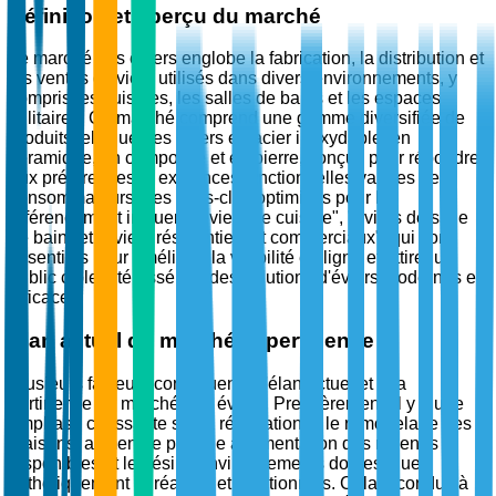
Définition et aperçu du marché
Le marché des éviers englobe la fabrication, la distribution et
les ventes d'éviers utilisés dans divers environnements, y
compris les cuisines, les salles de bains et les espaces
utilitaires. Ce marché comprend une gamme diversifiée de
produits tels que des éviers en acier inoxydable, en
céramique, en composite et en pierre, conçus pour répondre
aux préférences et exigences fonctionnelles variées des
consommateurs. Les mots-clés optimisés pour le
référencement incluent "éviers de cuisine", "éviers de salle
de bain" et "éviers résidentiels et commerciaux", qui sont
essentiels pour améliorer la visibilité en ligne et attirer un
public cible intéressé par des solutions d'éviers modernes et
efficaces.
Élan actuel du marché et pertinence
Plusieurs facteurs contribuent à l'élan actuel et à la
pertinence du marché des éviers. Premièrement, il y a une
emphase croissante sur la rénovation et le remodelage des
maisons, alimentée par une augmentation des revenus
disponibles et le désir d'environnements domestiques
esthétiquement agréables et fonctionnels. Cela a conduit à