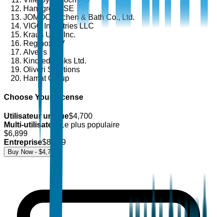
Hansgrohe SE
JOMOO Kitchen & Bath Co., Ltd.
VIGO Industries LLC
Kraus USA Inc.
Reginox BV
Alveus
Kindred Sinks Ltd.
Oliveri Solutions
Hamat Group
Choose Your License
Utilisateur unique
$
4,700
Multi-utilisateur
Le plus populaire
$
6,899
Entreprise
$
8,499
Buy Now - $
4,700