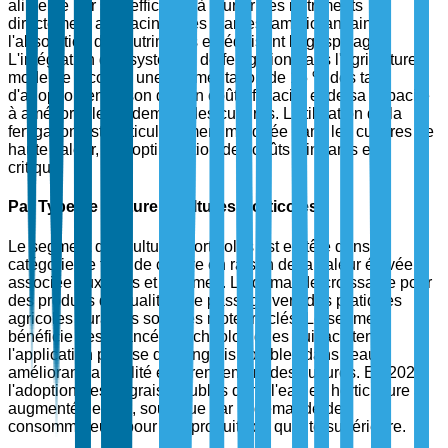
alimenté par son efficacité à fournir des nutriments
directement aux racines des plantes, améliorant ainsi
l'absorption des nutriments et réduisant le gaspillage.
L'intégration des systèmes de fertigation dans l'agriculture
moderne a connu une augmentation de 15 % des taux
d'adoption en raison de son coût-efficacité et de sa capacité
à améliorer le rendement des cultures. L'utilisation de la
fertigation est particulièrement marquée dans les cultures de
haute valeur, où l'optimisation des coûts d'intrants est
critique.
Par Type de Culture : Cultures Horticoles
Le segment des cultures horticoles est en tête dans la
catégorie de type de culture en raison de la valeur élevée
associée aux fruits et légumes. La demande croissante pour
des produits de qualité et le passage vers des pratiques
agricoles durables sont des moteurs clés. Le segment
bénéficie des avancées technologiques qui facilitent
l'application précise des engrais solubles dans l'eau,
améliorant la qualité et le rendement des cultures. En 2024,
l'adoption des engrais solubles dans l'eau en horticulture a
augmenté de 8 %, soutenue par la demande des
consommateurs pour des produits de qualité supérieure.