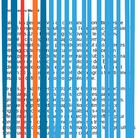
Contraintes du Marché
Malgré les perspectives de croissance prometteuses, le
marché des engrais solubles dans l'eau fait face à plusieurs
contraintes. Une barrière significative est le coût élevé
associé à ces engrais par rapport aux alternatives
conventionnelles. Cette prime de prix peut dissuader les
petits agriculteurs, en particulier dans les régions en
développement, d'adopter les engrais solubles dans l'eau.
Une étude de l'Association Internationale des Engrais
indique que le coût des engrais solubles dans l'eau est
environ 30 % plus élevé que celui des engrais traditionnels,
posant un défi à leur adoption généralisée.
De plus, le marché est contraint par la sensibilisation limitée
et le manque de connaissances techniques parmi les
agriculteurs, en particulier dans les marchés émergents. Le
manque d'expertise dans l'application optimale de ces
engrais peut conduire à des résultats sous-optimaux,
affectant ainsi la croissance du marché. Des efforts pour
combler cette lacune de connaissances à travers des
programmes d'éducation et de formation pour les agriculteurs
sont cruciaux pour surmonter cette contrainte.