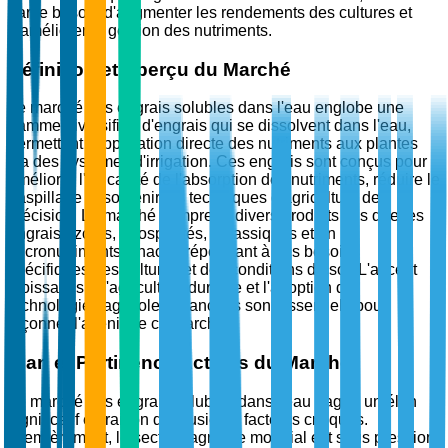
par le besoin d'augmenter les rendements des cultures et
d'améliorer la gestion des nutriments.
Définition et Aperçu du Marché
Le marché des engrais solubles dans l'eau englobe une
gamme diversifiée d'engrais qui se dissolvent dans l'eau,
permettant l'application directe des nutriments aux plantes
via des systèmes d'irrigation. Ces engrais sont conçus pour
améliorer l'efficacité de l'absorption des nutriments, réduire le
gaspillage et soutenir les techniques d'agriculture de
précision. Le marché comprend divers produits tels que les
engrais azotés, phosphatés, potassiques et en
micronutriments, chacun répondant à des besoins
spécifiques des cultures et des conditions du sol. L'accent
croissant sur l'agriculture durable et l'adoption de
technologies agricoles avancées sont essentiels pour
façonner l'avenir de ce marché.
Élan et Pertinence Actuels du Marché
Le marché des engrais solubles dans l'eau gagne un élan
significatif en raison de plusieurs facteurs critiques.
Premièrement, le secteur agricole mondial est sous pression