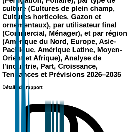
(Fertigation, Foliaire), par type de
culture (Cultures de plein champ,
Cultures horticoles, Gazon et
ornementaux), par utilisateur final
(Commercial, Ménager), et par région
(Amérique du Nord, Europe, Asie-
Pacifique, Amérique Latine, Moyen-
Orient et Afrique), Analyse de
l'industrie, Part, Croissance,
Tendances et Prévisions 2026–2035
Détails du rapport