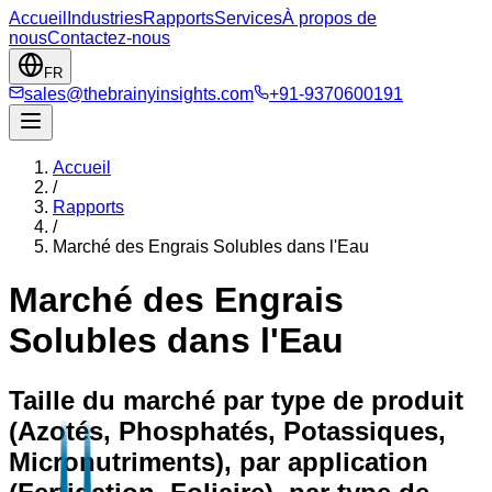
Accueil
Industries
Rapports
Services
À propos de
nous
Contactez-nous
FR
sales@thebrainyinsights.com
+91-9370600191
Accueil
/
Rapports
/
Marché des Engrais Solubles dans l'Eau
Marché des Engrais
Solubles dans l'Eau
Taille du marché par type de produit
(Azotés, Phosphatés, Potassiques,
Micronutriments), par application