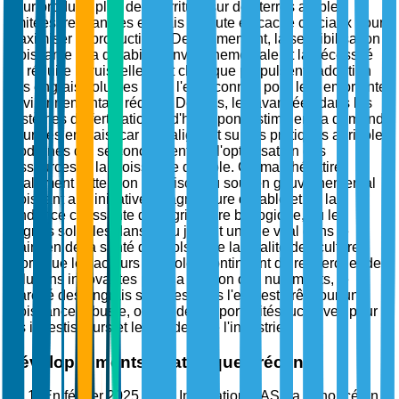
pour produire plus de nourriture sur des terres arables
limitées, rendant les engrais à haute efficacité cruciaux pour
maximiser la productivité. Deuxièmement, la sensibilisation
croissante à la durabilité environnementale et la nécessité
de réduire le ruissellement chimique propulsent l'adoption
des engrais solubles dans l'eau, connus pour leur empreinte
environnementale réduite. De plus, les avancées dans les
systèmes de fertigation et d'hydroponie stimulent la demande
pour ces engrais, car ils s'alignent sur les pratiques agricoles
modernes qui se concentrent sur l'optimisation des
ressources et la croissance durable. Ce marché attire
également l'attention en raison du soutien gouvernemental
croissant aux initiatives d'agriculture durable et de la
tendance croissante de l'agriculture biologique, où les
engrais solubles dans l'eau jouent un rôle vital dans le
maintien de la santé des sols et de la qualité des cultures.
Alors que les acteurs agricoles continuent de rechercher des
solutions innovantes pour la gestion des nutriments, le
marché des engrais solubles dans l'eau est prêt pour une
croissance robuste, offrant des opportunités lucratives pour
les investisseurs et les leaders de l'industrie.
Développements stratégiques récents
En février 2025, Yara International ASA a annoncé un