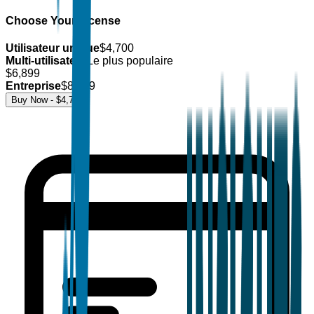
Choose Your License
Utilisateur unique
$
4,700
Multi-utilisateur
Le plus populaire
$
6,899
Entreprise
$
8,499
Buy Now - $
4,700