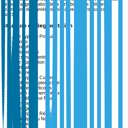
mis sur l'augmentation de la rentabilité des cultures
contribuent de manière significative à la croissance du
marché.
Structure de Segmentation
Par Type de Produit
Azotés
Phosphatés
Potassiques
Micronutriments
Par Application
Fertigation
Foliaire
Par Type de Culture
Cultures de plein champ
Cultures horticoles
Gazon et ornementaux
Par Utilisateur Final
Commercial
Ménager
Par Type de Région
Amérique du Nord
Europe