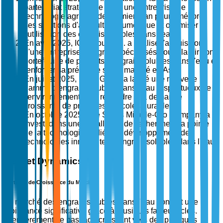
partenariat stratégique avec une entreprise de
technologie agricole de premier plan pour améliorer
ses solutions d'agriculture numérique et optimiser
l'utilisation des engrais solubles dans l'eau.
En avril 2025, ICL Group Ltd. a finalisé l'acquisition
d'une entreprise d'engrais spécialisés pour élargir son
portefeuille de produits d'engrais solubles dans l'eau et
renforcer sa présence sur le marché en Asie.
En juillet 2025, Haifa Group a lancé une nouvelle
gamme d'engrais solubles dans l'eau respectueux de
l'environnement pour répondre à la demande
croissante de pratiques agricoles durables.
En octobre 2025, The Scotts Miracle-Gro Company a
investi dans une installation de recherche à la pointe
de la technologie dédiée au développement de
technologies innovantes d'engrais solubles dans l'eau.
Market Dynamics
Facteurs de Croissance du Marché
Le marché des engrais solubles dans l'eau connaît une
croissance significative grâce à plusieurs facteurs clés.
Premièrement, le passage croissant vers des pratiques