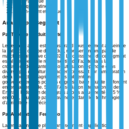
Asie-Pacifique
Amérique Latine
Moyen-Orient et Afrique
Analyse par Segment
Par Type de Produit : Azotés
Le segment azoté est le plus grand sous-segment au sein de
la catégorie de type de produit, représentant une part de
marché significative d'ici 2025. La croissance de ce segment
est alimentée par le rôle essentiel de l'azote dans la
croissance des plantes et son utilisation répandue dans
divers types de cultures. L'accent croissant sur l'amélioration
de la productivité agricole et les subventions
gouvernementales pour les engrais à base d'azote renforcent
encore la demande. Selon l'Association Internationale des
Engrais, l'adoption des engrais azotés a augmenté de 5 %
en 2024, soutenue par les avancées dans les technologies
d'agriculture de précision.
Par Application : Fertigation
La fertigation est le plus grand segment d'application,