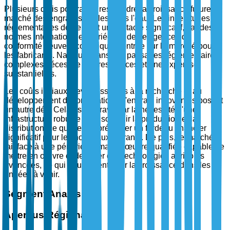
Plusieurs défis pourraient restreindre la croissance future du
marché des engrais solubles dans l'eau. Les incertitudes
réglementaires demeurent un obstacle significatif, car des
normes internationales variées et des exigences de
conformité peuvent compliquer l'entrée sur le marché pour
les fabricants. Naviguer dans ces paysages réglementaires
complexes nécessite des ressources et une expertise
substantielles.
Les coûts initiaux élevés associés à la recherche et au
développement de formulations d'engrais innovantes posent
un autre défi. Cela est aggravé par la nécessité d'une
infrastructure robuste pour soutenir la production et la
distribution, ce qui peut représenter un fardeau financier
significatif pour les nouveaux entrants. De plus, le marché
fait face à une pénurie de main-d'œuvre qualifiée capable de
mettre en œuvre et de gérer des technologies agricoles
avancées, ce qui pourrait entraver la croissance dans les
années à venir.
Segment Analysis
Aperçus Régionaux