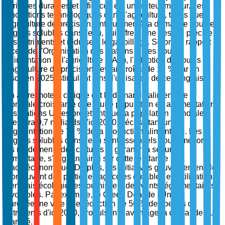
agricoles durables et efficaces est un moteur majeur. Les
innovations technologiques dans l'agriculture, telles que
l'agriculture de précision, ont augmenté la demande pour les
engrais solubles dans l'eau, qui offrent une gestion précise
des nutriments et réduisent le gaspillage. Selon un rapport
récent de l'Organisation des Nations Unies pour
l'alimentation et l'agriculture (FAO), l'adoption des outils
d'agriculture de précision devrait croître de 12 % par an
jusqu'en 2025, stimulant ainsi l'utilisation de ces engrais.
Un autre moteur critique est la demande alimentaire
mondiale croissante due à une population en augmentation.
Les Nations Unies projettent que la population mondiale
atteindra 9,7 milliards d'ici 2050, nécessitant une
augmentation de 70 % de la production alimentaire. Les
engrais solubles dans l'eau sont essentiels pour améliorer
les rendements des cultures et garantir la sécurité
alimentaire, s'alignant ainsi sur cette tendance
macroéconomique. De plus, les initiatives gouvernementales
promouvant des pratiques agricoles durables et l'utilisation
d'engrais écologiques fournissent des vents réglementaires
favorables. Par exemple, le Green Deal de l'Union
Européenne vise une réduction de 50 % des pertes de
nutriments d'ici 2030, propulsant davantage la demande du
marché.