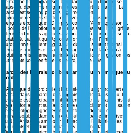
Le marché des engrais solubles dans l'eau en Europe se
classe au deuxième rang en termes de part de marché. Le
marché est soutenu par des réglementations
environnementales strictes qui favorisent l'utilisation
d'engrais écologiques. Des pays comme l'Allemagne sont à
la pointe de l'adoption des engrais solubles dans l'eau grâce
à leurs techniques agricoles avancées et à leur accent sur la
durabilité. La Politique Agricole Commune de l'Union
Européenne soutient l'agriculture durable, stimulant ainsi la
demande pour ces engrais. L'engagement de la région à
réduire le ruissellement agricole et à améliorer la gestion des
nutriments sont des facteurs de croissance clés.
Marché des Engrais Solubles dans l'Eau en Amérique du
Nord
L'Amérique du Nord détient la troisième plus grande part de
marché dans le marché des engrais solubles dans l'eau. La
demande est principalement alimentée par les États-Unis, où
il y a un fort accent sur l'agriculture de précision et l'utilisation
de technologies agricoles innovantes. L'adoption des
engrais solubles dans l'eau est soutenue par les initiatives
du USDA visant à améliorer l'efficacité de l'utilisation des
nutriments et à réduire l'impact environnemental.
L'infrastructure agricole bien établie de la région et l'accent