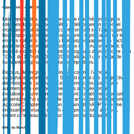
Opportunités du Marché
Les opportunités émergentes sur le marché des engrais
solubles dans l'eau sont prêtes à débloquer un potentiel de
croissance substantiel. L'accent croissant sur l'agriculture
biologique représente une opportunité significative, car les
engrais solubles dans l'eau biologiques gagnent en traction
parmi les consommateurs soucieux de l'environnement. Le
marché mondial des aliments biologiques devrait croître à un
TCAC de 10 % de 2023 à 2028, indiquant une demande
substantielle pour des engrais compatibles.
De plus, des régions inexploitées comme l'Afrique
subsaharienne et l'Asie du Sud-Est offrent des perspectives
de croissance lucratives. Ces régions connaissent une
augmentation des investissements agricoles et des
incitations gouvernementales visant à améliorer la sécurité
alimentaire. Par exemple, le Programme de Développement
Agricole Complet de l'Union Africaine (CAADP) vise une
croissance annuelle de 6 % de la productivité agricole,
créant un terreau fertile pour l'expansion du marché.
Défis du Marché