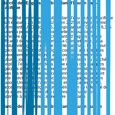
Marché des Engrais Solubles dans l'Eau en Asie-
Pacifique
Le marché des engrais solubles dans l'eau en Asie-Pacifique
était évalué à 2,5 milliards USD en 2025 et devrait atteindre
4,6 milliards USD d'ici 2035, enregistrant un TCAC de 6,3 %
durant la période de prévision. Cette croissance est
alimentée par la demande croissante d'engrais à haute
efficacité dans des pays comme la Chine et l'Inde, où la
productivité agricole est une priorité nationale. Le secteur
agricole substantiel de la région, combiné aux initiatives
gouvernementales visant à améliorer le rendement des
cultures, joue un rôle critique dans l'expansion du marché.
De plus, l'engagement de la Chine envers des pratiques
agricoles durables et l'augmentation des investissements
dans des technologies agricoles innovantes soutiennent
cette trajectoire de croissance. Selon l'Organisation des
Nations Unies pour l'alimentation et l'agriculture (FAO),
l'accent mis par la région sur l'amélioration de la fertilité des
sols et des rendements des cultures est crucial pour
répondre à la demande alimentaire croissante.
Marché des Engrais Solubles dans l'Eau en Europe