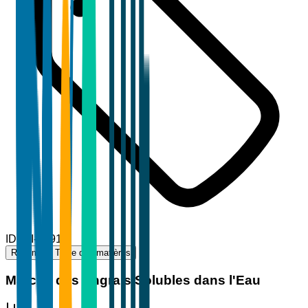
ID
TBI-94913
Résumé
Table des matières
Marché des Engrais Solubles dans l'Eau