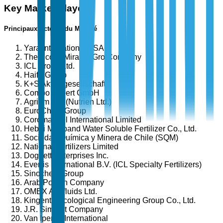
Key Market Players
Principaux Acteurs du Marché
Yara International ASA
The Scotts Miracle-Gro Company
ICL Group Ltd.
Haifa Group
K+S Aktiengesellschaft
Compo Expert GmbH
Agrium Inc. (Nutrien Ltd.)
EuroChem Group
Coromandel International Limited
Hebei Monband Water Soluble Fertilizer Co., Ltd.
Sociedad Química y Minera de Chile (SQM)
National Fertilizers Limited
Doggett Enterprises Inc.
Everris International B.V. (ICL Specialty Fertilizers)
Sinochem Group
Arab Potash Company
OMEX Agrifluids Ltd.
Kingenta Ecological Engineering Group Co., Ltd.
J.R. Simplot Company
Van Iperen International