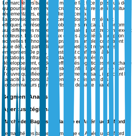
Le marché des bagues de mariage fait face à plusieurs défis
qui pourraient entraver sa croissance future. Les incertitudes
réglementaires, en particulier concernant
l'approvisionnement et la certification des matériaux
éthiques, représentent un obstacle significatif. La conformité
aux différentes normes internationales peut être complexe et
coûteuse. Les coûts initiaux élevés associés à l'adoption de
nouvelles technologies et pratiques durables constituent un
autre défi, en particulier pour les petites et moyennes
entreprises. De plus, l'industrie est confrontée à des
limitations d'infrastructure dans les marchés en
développement, où des inefficacités logistiques et de chaîne
d'approvisionnement persistent. Enfin, la pénurie de main-
d'œuvre qualifiée reste un problème pressant, impactant la
capacité à répondre à la demande croissante des
consommateurs pour un artisanat de haute qualité.
Segment Analysis
Aperçus Régionaux
Marché des Bagues de Mariage en Amérique du Nord
Le marché des bagues de mariage en Amérique du Nord