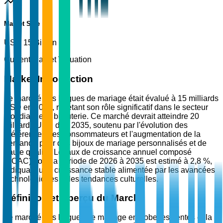
Market Size
USD 15 Billion
Current Market Valuation
Market Introduction
Le marché des bagues de mariage était évalué à 15 milliards
USD en 2025, reflétant son rôle significatif dans le secteur
mondial de la bijouterie. Ce marché devrait atteindre 20
milliards USD d'ici 2035, soutenu par l'évolution des
préférences des consommateurs et l'augmentation de la
demande pour des bijoux de mariage personnalisés et de
haute qualité. Le taux de croissance annuel composé
(TCAC) pour la période de 2026 à 2035 est estimé à 2,8 %,
indiquant une croissance stable alimentée par les avancées
technologiques et les tendances culturelles.
Définition et Aperçu du Marché
Le marché des bagues de mariage englobe les ventes et la