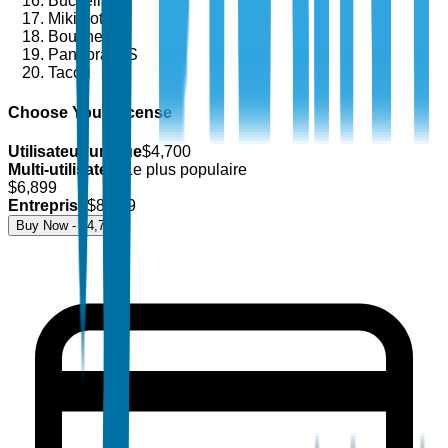
Buccellati
Mikimoto
Boucheron
Pandora A/S
Tacori
Choose Your License
Utilisateur unique
$
4,700
Multi-utilisateur
Le plus populaire
$
6,899
Entreprise
$
8,499
Buy Now - $
4,700