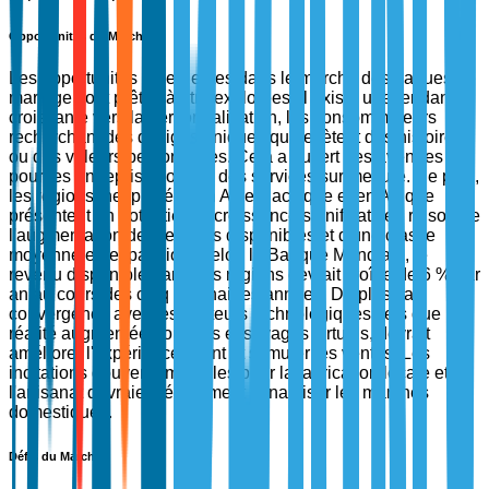
Opportunités du Marché
Les opportunités émergentes dans le marché des bagues de
mariage sont prêtes à être explorées. Il existe une tendance
croissante vers la personnalisation, les consommateurs
recherchant des designs uniques qui reflètent des histoires
ou des valeurs personnelles. Cela a ouvert des avenues
pour les entreprises offrant des services sur mesure. De plus,
les régions inexploitées en Asie-Pacifique et en Afrique
présentent un potentiel de croissance significatif en raison de
l'augmentation des revenus disponibles et d'une classe
moyenne en expansion. Selon la Banque Mondiale, le
revenu disponible dans ces régions devrait croître de 6 % par
an au cours des cinq prochaines années. De plus, la
convergence avec les secteurs technologiques, tels que la
réalité augmentée pour des essayages virtuels, devrait
améliorer l'expérience client et stimuler les ventes. Les
incitations gouvernementales pour la fabrication locale et
l'artisanat devraient également dynamiser les marchés
domestiques.
Défis du Marché