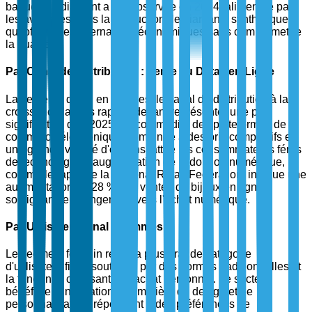
bagues en diamant a été observée en 2024, alimentée par
les avancées dans la production de diamants synthétiques,
qui offrent des alternatives économiques sans compromettre
la qualité.
Par Canal de Distribution : Vente au Détail en Ligne
La vente au détail en ligne est le canal de distribution à la
croissance la plus rapide, devant représenter une part
significative d'ici 2025. La commodité des plateformes de
commerce électronique, combinée à des prix compétitifs et
une grande variété d'options, attire les consommateurs férus
de technologie. L'augmentation de l'adoption numérique,
comme le rapporte la National Retail Federation, indique une
augmentation de 28 % des ventes de bijoux en ligne,
soulignant le changement vers l'achat numérique.
Par Utilisateur Final : Femmes
Le segment féminin reste la plus grande catégorie
d'utilisateur final, soutenue par des normes traditionnelles et
la tendance croissante à l'achat personnel. Le secteur
bénéficie d'innovations en matière de design et de
personnalisation, répondant à des préférences de