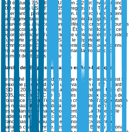
était évalué à 7,5 milliards USD en 2025 et devrait atteindre
10,3 milliards USD d'ici 2035, enregistrant un TCAC de 3,2
% pendant la période de prévision. Le marché est soutenu
par l'augmentation du revenu disponible, la signification
culturelle des alliances et une préférence croissante pour les
bagues conçues sur mesure. Les États-Unis dominent cette
région, bénéficiant d'un secteur de vente au détail robuste et
d'une forte consommation. Selon le Département du
Commerce des États-Unis, les ventes de bijoux ont connu
une augmentation notable, soutenant la croissance du
segment des bagues de mariage.
Marché des Bagues de Mariage en Asie-Pacifique
Le marché des bagues de mariage en Asie-Pacifique est le
deuxième plus grand, avec une évaluation de 6,2 milliards
USD en 2025, projeté pour atteindre 9,7 milliards USD d'ici
2035, avec un TCAC de 4,5 %. Les principaux moteurs de
croissance incluent l'urbanisation croissante, l'augmentation
des niveaux de revenu de la classe moyenne et l'influence
des tendances de mariage occidentales. La Chine est le
leader du marché dans cette région, soutenue par une
grande base de population et un nombre croissant de
mariages chaque année. Les données du Bureau National