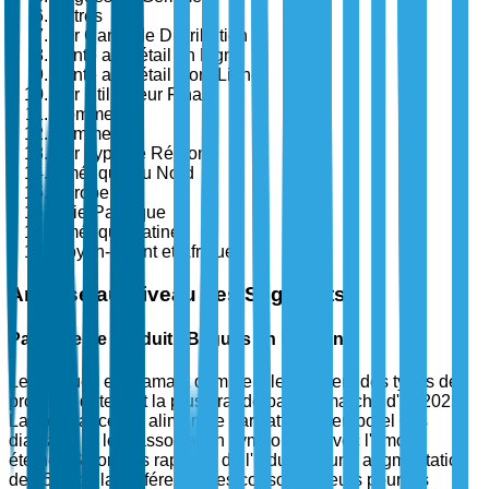
Autres
Par Canal de Distribution
Vente au Détail en Ligne
Vente au Détail Hors Ligne
Par Utilisateur Final
Hommes
Femmes
Par Type de Région
Amérique du Nord
Europe
Asie-Pacifique
Amérique Latine
Moyen-Orient et Afrique
Analyse au Niveau des Segments
Par Type de Produit : Bagues en Diamant
Les bagues en diamant dominent le segment des types de
produits, détenant la plus grande part de marché d'ici 2025.
La croissance est alimentée par l'attrait intemporel des
diamants et leur association symbolique avec l'amour
éternel. Selon des rapports de l'industrie, une augmentation
de 35 % de la préférence des consommateurs pour les