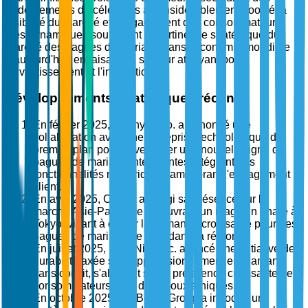
endorsements de célébrités a considérablement boosté la
visibilité du marché et l'engagement des consommateurs.
Ces dynamiques soulignent la pertinence stratégique du
marché des bagues de mariage dans l'économie mondiale
d'aujourd'hui, en faisant un secteur attrayant pour
l'investissement et l'innovation.
Développements stratégiques récents
En février 2025, Tiffany & Co. a annoncé une
collaboration avec une entreprise technologique de
premier plan pour développer une nouvelle ligne de
bagues de mariage intelligentes intégrant des
fonctionnalités numériques, améliorant l'engagement
client.
En avril 2025, Cartier a élargi sa présence sur le
marché Asie-Pacifique en ouvrant un magasin phare à
Tokyo, visant à capter la demande croissante pour des
bagues de mariage de luxe dans la région.
En juillet 2025, Blue Nile, Inc. a lancé une initiative de
durabilité axée sur l'approvisionnement en diamants
sans conflit, s'alignant sur la préférence croissante des
consommateurs pour des bijoux éthiques.
En octobre 2025, De Beers Group a introduit un