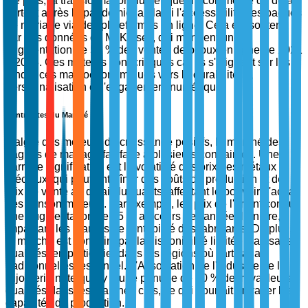
De plus, la transformation numérique du commerce de détail,
surtout après la pandémie, a élargi l'accessibilité des bagues
de mariage via des plateformes en ligne. Cela est soutenu
par des données de McKinsey, qui montrent une
augmentation de 50 % des ventes de bijoux en ligne de 2021
à 2023. Ces moteurs sont critiques car ils s'alignent sur les
tendances macroéconomiques vers la durabilité, la
personnalisation et l'engagement numérique.
Contraintes du Marché
Malgré des moteurs de croissance positifs, le marché des
bagues de mariage fait face à plusieurs contraintes. Une
barrière significative est la volatilité des prix des métaux
précieux, qui peut entraîner des coûts de production et des
prix de vente au détail fluctuants, affectant le pouvoir d'achat
des consommateurs. Par exemple, les prix de l'or ont connu
une augmentation de 25 % au cours de l'année dernière,
impactant les marges de rentabilité des fabricants. De plus,
le marché est contraint par la disponibilité limitée d'artisans
qualifiés, en particulier dans les régions où l'artisanat
traditionnel est essentiel. L'Association de l'Industrie de la
Bijouterie note qu'il y a une pénurie de 20 % de travailleurs
qualifiés dans les marchés clés, ce qui pourrait entraver les
capacités de production.