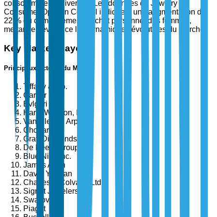
consommateurs diverses. Les données du Jewelry
Consumer Opinion Council indiquent une augmentation de
22 % du comportement d'achat personnel des femmes,
mettant en évidence les dynamiques évolutives du marché.
Key Market Players
Principaux Acteurs du Marché
Tiffany & Co.
Cartier
Bvlgari
Harry Winston, Inc.
Van Cleef & Arpels
Chopard
Graff Diamonds
De Beers Group
Blue Nile, Inc.
James Allen
David Yurman
Charles & Colvard, Ltd.
Signet Jewelers
Swarovski
Piaget