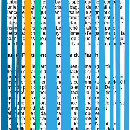
distribution mondiales de bagues spécifiquement conçues
pour les mariages, y compris les bagues de fiançailles, les
alliances et les bagues d'anniversaire. Ce segment de
marché se caractérise par une grande variété de matériaux,
de designs et de marques, répondant à des préférences de
consommateurs diverses. Le marché est alimenté par des
valeurs traditionnelles, le symbolisme de l'engagement et la
tendance croissante des designs de bagues sur mesure qui
répondent aux goûts individuels et aux influences culturelles.
Élan et Pertinence Actuels du Marché
Actuellement, le marché des bagues de mariage attire
l'attention en raison de plusieurs facteurs clés. Un
changement vers la personnalisation et la personnalisation
dans le comportement d'achat des consommateurs a élevé la
demande pour des pièces uniques et sur mesure. De plus,
les avancées technologiques ont facilité la conception de
bagues par les consommateurs via des plateformes
numériques, améliorant l'expérience d'achat globale. L'essor
des matériaux durables et éthiquement sourcés est
également une tendance majeure, alors que les
consommateurs deviennent plus conscients de
l'environnement, influençant leurs décisions d'achat. En
outre, l'influence croissante des médias sociaux et des