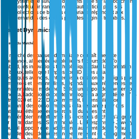
système de suivi des diamants basé sur la blockchain
pour fournir transparence et authenticité pour ses
collections de bagues de mariage, répondant aux
demandes des clients pour des origines traçables.
Market Dynamics
Moteurs du Marché
Le marché des bagues de mariage connaît une forte
croissance, alimentée par plusieurs facteurs clés. Tout
d'abord, les innovations technologiques dans la fabrication
de bijoux, telles que l'impression 3D et les alliages
métalliques avancés, ont permis la création de designs plus
complexes et personnalisés, répondant aux préférences des
consommateurs modernes. Selon un rapport de Jewelers of
America, l'adoption de ces technologies a augmenté de 47 %
entre 2020 et 2023. Deuxièmement, la sensibilisation
croissante des consommateurs et la demande pour des
matériaux éthiquement sourcés et durables ont
considérablement influencé les décisions d'achat, s'alignant
sur les tendances ESG mondiales. Le Responsible Jewelry
Council rapporte que l'adhésion a augmenté de 35 % au
cours des deux dernières années, reflétant ce changement.