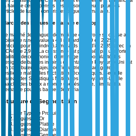
des Statistiques de Chine mettent en évidence la tendance à
la hausse des dépenses des consommateurs pour des
articles de luxe, y compris les bagues de mariage.
Marché des Bagues de Mariage en Europe
Le marché des bagues de mariage en Europe se classe au
troisième rang, évalué à 4,8 milliards USD en 2025 et
anticipé pour atteindre 6,8 milliards USD d'ici 2035, avec un
TCAC de 2,9 %. La croissance est propulsée par une forte
tradition de cérémonies de mariage et la popularité des
designs de bagues inspirés du vintage. Le Royaume-Uni est
un contributeur majeur, où l'industrie du mariage reste
résiliente malgré les fluctuations économiques. Selon le
Bureau des Statistiques Nationales du Royaume-Uni, le
marché des bijoux a montré une résilience, stimulant la
demande pour les bagues de mariage.
Structure de Segmentation
Par Type de Produit
Bagues en Or
Bagues en Platine
Bagues en Diamant
Bagues en Gemmes