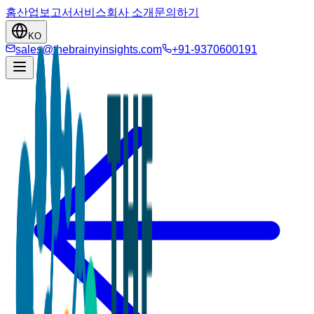
홈
산업
보고서
서비스
회사 소개
문의하기
KO
sales@thebrainyinsights.com
+91-9370600191