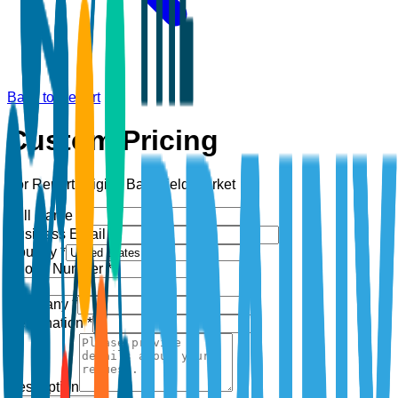
Back to Report
Custom Pricing
For Report:
Digital Battlefield Market
Full Name *
Business Email *
Country *
Phone Number *
+1
Company *
Designation *
Description