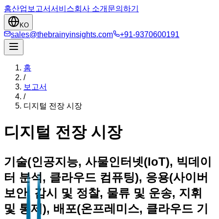
홈
산업
보고서
서비스
회사 소개
문의하기
KO
sales@thebrainyinsights.com
+91-9370600191
홈
/
보고서
/
디지털 전장 시장
디지털 전장 시장
기술(인공지능, 사물인터넷(IoT), 빅데이
터 분석, 클라우드 컴퓨팅), 응용(사이버
보안, 감시 및 정찰, 물류 및 운송, 지휘
및 통제), 배포(온프레미스, 클라우드 기