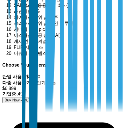
SAIC (과학 응용 국제 회사)
라인메탈 AG
에어버스 방위 및 우주
크라토스 방위 및 보안 솔루션
키네틱 그룹 plc
이스라엘 항공 산업(IAI)
캐시 인터내셔널
FLIR 시스템즈
머큐리 시스템즈
Choose Your License
단일 사용자
$
4,700
다중 사용자
가장 인기 있는
$
6,899
기업
$
8,499
Buy Now - $
4,700