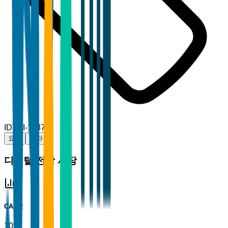
ID
TBI-11878
요약
목차
디지털 전장 시장
CAGR
10%