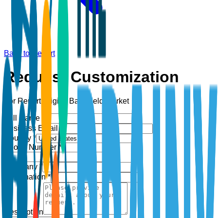
Back to Report
Request Customization
For Report:
Digital Battlefield Market
Full Name *
Business Email *
Country *
Phone Number *
+1
Company *
Designation *
Description