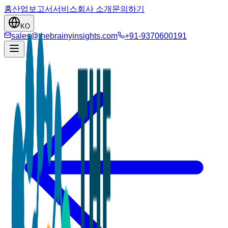
홈
산업
보고서
서비스
회사 소개
문의하기
KO
sales@thebrainyinsights.com
+91-9370600191