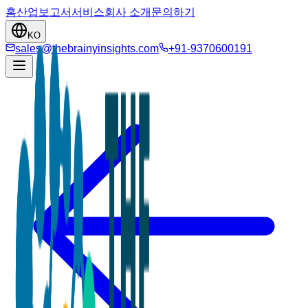
홈
산업
보고서
서비스
회사 소개
문의하기
KO
sales@thebrainyinsights.com
+91-9370600191