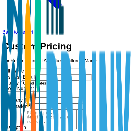
Back to Report
Custom Pricing
For Report:
Clinical Analytics Platforms Market
Full Name *
Business Email *
Country *
Phone Number *
+1
Company *
Designation *
Description