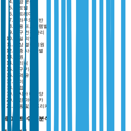
처방 분석
배포별
온프레미스
클라우드 기반
응용 프로그램별
인구 건강 관리
정밀 의학
임상 결정 지원
최종 사용자별
병원
클리닉
연구 기관
지역 유형별
북미
유럽
아시아 태평양
라틴 아메리카
중동 및 아프리카
세그먼트 수준 분석