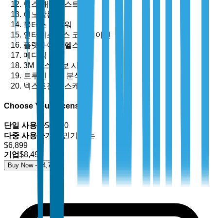
헬스 캐털리스트
이노발론
볼터스 클루워
인터시스템스 코퍼레이션
플랫아이언 헬스
메디텍
3M 헬스 정보 시스템
트루벤 헬스 분석
넥스트젠 헬스케어
Choose Your License
단일 사용자
$
4,700
다중 사용자
가장 인기 있는
$
6,899
기업
$
8,499
Buy Now - $
4,700