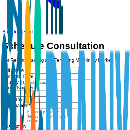
Back to Report
Schedule Consultation
For Report:
Planting and Fertilizing Machinery Market
Full Name *
Business Email *
Country *
Phone Number *
+1
Company *
Designation *
Description