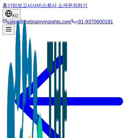
홈
산업
보고서
서비스
회사 소개
문의하기
KO
sales@thebrainyinsights.com
+91-9370600191