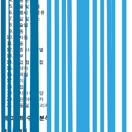
응용 분야별
곡물 및 곡물
기름씨 및 콩류
과일 및 채소
기술별
수동
반자동
자동
최종 사용자별
농부
농업 협동조합
계약자
지역별
북미
유럽
아시아 태평양
라틴 아메리카
중동 및 아프리카
세그먼트 수준 분석
제품 유형별