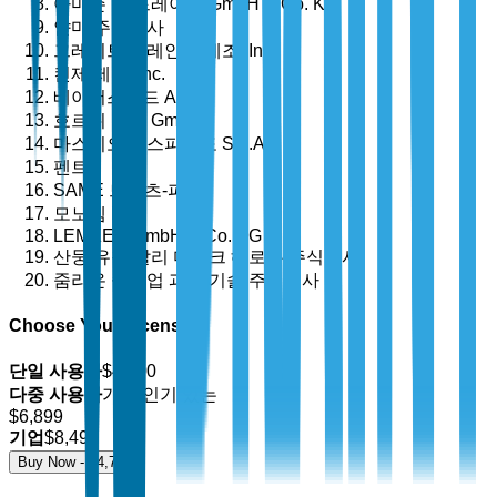
아마존 H. 드레이어 GmbH & Co. KG
얀마 주식회사
그레이트 플레인즈 제조, Inc.
킨제 제조, Inc.
베이더스타드 AB
호르쉬 기계 GmbH
마스키오 가스파르도 S.p.A.
펜트
SAME 드이츠-파르
모노셈 Inc.
LEMKEN GmbH & Co. KG
산둥 유청 알리 디스크 해로우 주식회사
줌리온 중공업 과학 기술 주식회사
Choose Your License
단일 사용자
$
4,700
다중 사용자
가장 인기 있는
$
6,899
기업
$
8,499
Buy Now - $
4,700