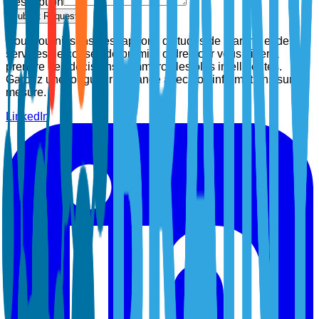
Description
Submit Request
Nous fournissons des rapports d'études de marché et des
services de conseil de premier ordre pour vous aider à
prendre des décisions commerciales plus intelligentes.
Gardez une longueur d'avance avec nos informations sur
mesure.
LinkedIn