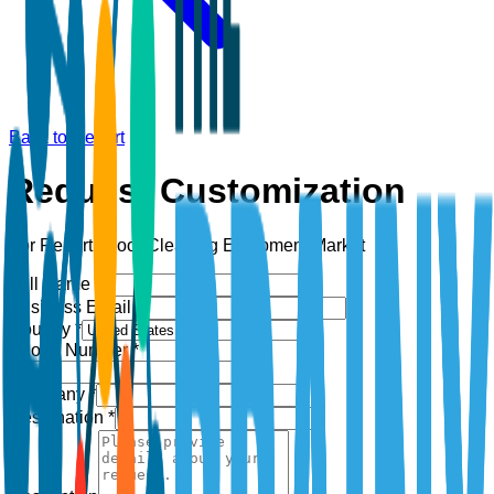
Back to Report
Request Customization
For Report:
Floor Cleaning Equipment Market
Full Name *
Business Email *
Country *
Phone Number *
+1
Company *
Designation *