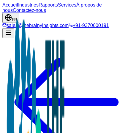
Accueil
Industries
Rapports
Services
À propos de
nous
Contactez-nous
FR
sales@thebrainyinsights.com
+91-9370600191