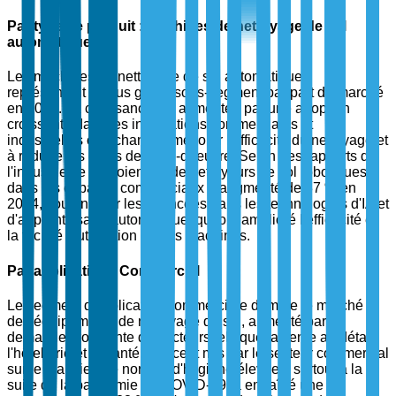
Par type de produit : Machines de nettoyage de sol
automatiques
Les machines de nettoyage de sol automatiques
représentent le plus grand sous-segment par part de marché
en 2025. La croissance est alimentée par une adoption
croissante dans les installations commerciales et
industrielles cherchant à améliorer l'efficacité du nettoyage et
à réduire les coûts de main-d'œuvre. Selon des rapports de
l'industrie, le déploiement de nettoyeurs de sol robotiques
dans les espaces commerciaux a augmenté de 37 % en
2024, soutenu par les avancées dans les technologies d'IA et
d'apprentissage automatique, qui ont amélioré l'efficacité et
la facilité d'utilisation de ces machines.
Par application : Commercial
Le segment d'application commerciale domine le marché
des équipements de nettoyage de sol, alimenté par la
demande croissante de secteurs tels que la vente au détail,
l'hôtellerie et la santé. L'accent mis par le secteur commercial
sur le maintien de normes d'hygiène élevées, surtout à la
suite de la pandémie de COVID-19, a entraîné une