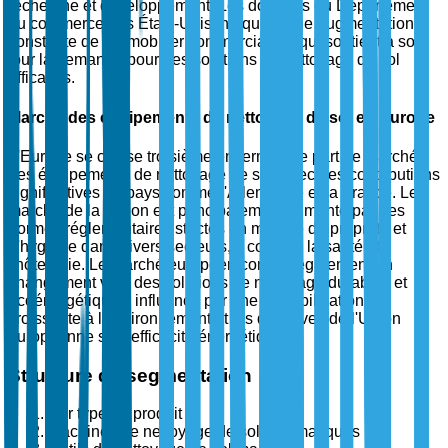
recherche et développement. Les données du Département
du commerce des États-Unis indiquent une augmentation
constante de l'immobilier commercial, ce qui soutient à son
tour la demande pour des solutions de nettoyage de sol
efficaces.
Marché des équipements de nettoyage de sol en Europe
L'Europe se classe troisième en termes de part de marché
des équipements de nettoyage de sol, avec des contributions
significatives de pays comme l'Allemagne et la France. Le
marché de la région est principalement alimenté par des
normes réglementaires strictes en matière de propreté et
d'hygiène dans divers secteurs, y compris la santé et
l'hôtellerie. Le marché européen connaît également un
changement vers des solutions de nettoyage durables et
écoénergétiques, influencé par une sensibilisation
croissante à l'environnement et les directives de l'Union
européenne sur l'efficacité énergétique.
Structure de segmentation
Par type de produit
Machines de nettoyage de sol automatiques