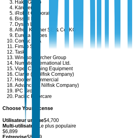
Hako Group
Kärcher
iRobot Corporation
Bissell Inc.
Dyson Ltd.
Alfred Kärcher SE & Co. KG
Eureka Forbes
Comac SpA
Fimap SpA
Taski
Windsor Kärcher Group
Numatic International Ltd.
Viper Cleaning Equipment
Clarke (A Nilfisk Company)
Hoover Commercial
Advance (A Nilfisk Company)
IPC Group
Pacific Floorcare
Choose Your License
Utilisateur unique
$
4,700
Multi-utilisateur
Le plus populaire
$
6,899
Entreprise
$
8,499