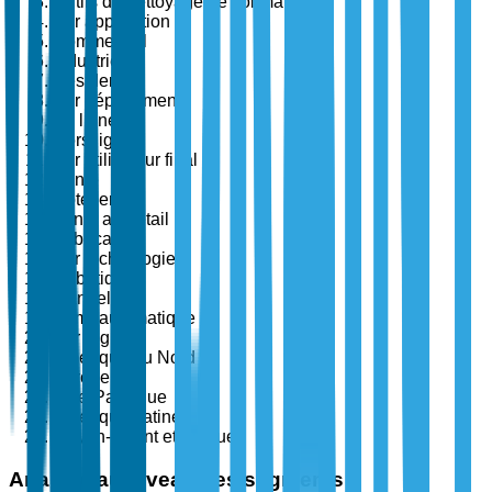
Outils de nettoyage de sol manuels
Par application
Commercial
Industriel
Résidentiel
Par déploiement
En ligne
Hors ligne
Par utilisateur final
Santé
Hôtellerie
Vente au détail
Fabrication
Par technologie
Robotique
Manuelle
Semi-automatique
Par région
Amérique du Nord
Europe
Asie-Pacifique
Amérique Latine
Moyen-Orient et Afrique
Analyse au niveau des segments