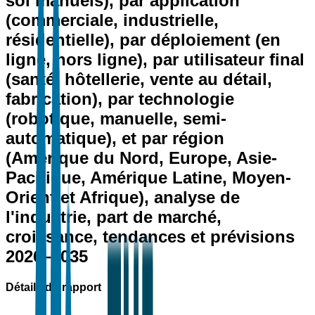
sol manuels), par application
(commerciale, industrielle,
résidentielle), par déploiement (en
ligne, hors ligne), par utilisateur final
(santé, hôtellerie, vente au détail,
fabrication), par technologie
(robotique, manuelle, semi-
automatique), et par région
(Amérique du Nord, Europe, Asie-
Pacifique, Amérique Latine, Moyen-
Orient et Afrique), analyse de
l'industrie, part de marché,
croissance, tendances et prévisions
2026–2035
Détails du rapport