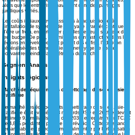
alors que les entreprises naviguent dans des paysages
juridiques variés.
Les coûts initiaux élevés associés à l'acquisition et à
l'installation de systèmes de nettoyage avancés continuent
d'être un frein, en particulier pour les secteurs soucieux de
leur budget. De plus, les limitations d'infrastructure dans les
régions en développement posent des défis à l'adoption
généralisée des technologies de nettoyage de pointe,
pouvant restreindre la pénétration du marché.
Segment Analysis
Insights régionaux
Marché des équipements de nettoyage de sol en Asie-
Pacifique
Le marché des équipements de nettoyage de sol en Asie-
Pacifique était évalué à 5,8 milliards USD en 2025 et devrait
atteindre 9,2 milliards USD d'ici 2035, enregistrant un TCAC
de 4,8 % pendant la période de prévision. Cette croissance
remarquable est principalement alimentée par l'urbanisation
et l'industrialisation rapides dans des pays clés tels que la