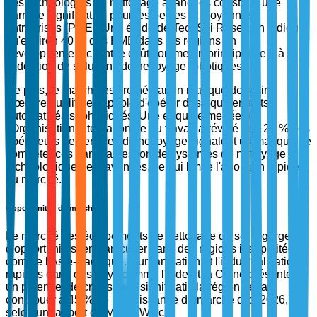
des technologies de nettoyage avancées constitue une
barrière significative pour les petites et moyennes
entreprises (PME). Une étude de TechSci Research indique
qu'environ 40 % des PME dans les régions en
développement citent le coût comme un principal frein à
l'adoption de solutions de nettoyage robotiques.
De plus, le marché est freiné par un manque de main-
d'œuvre qualifiée capable d'opérer des équipements
automatisés sophistiqués. Une enquête menée par
l'Organisation internationale du travail a révélé que 28 % des
opérateurs de services de nettoyage signalent un manque de
compétences dans la gestion de systèmes de nettoyage
technologiquement avancés, ce qui limite l'adoption rapide
du marché.
Opportunités de marché
Le marché des équipements de nettoyage de sol regorge
d'opportunités, en particulier dans des régions inexploitées
comme l'Asie-Pacifique. L'urbanisation et l'industrialisation
rapides dans des pays comme l'Inde et la Chine présentent
un potentiel de croissance significatif, la région devant
contribuer à 45 % de la croissance du marché d'ici 2026,
selon un rapport de MarketWatch.