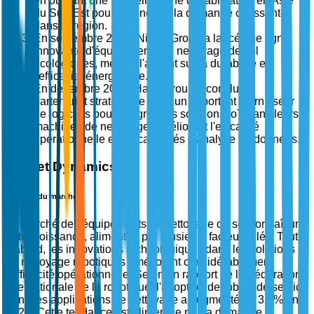
en ouvrant une nouvelle usine de fabrication en Asie
du Sud-Est pour répondre à la demande croissante
dans la région.
En septembre 2025, Nilfisk Group a lancé une ligne
innovante d'équipements de nettoyage de sol
écologiques, mettant l'accent sur la durabilité et
l'efficacité énergétique.
En décembre 2025, Hako Group a conclu un
partenariat stratégique avec un important fournisseur
de logiciels pour intégrer des solutions IoT dans leurs
machines de nettoyage, améliorant l'efficacité
opérationnelle et les capacités d'analyse de données.
Market Dynamics
Moteurs du marché
Le marché des équipements de nettoyage de sol connaît une
forte croissance, alimentée par plusieurs facteurs clés. Tout
d'abord, les innovations technologiques dans les solutions
de nettoyage robotiques améliorent considérablement
l'efficacité opérationnelle. Selon un rapport de la Fédération
internationale de la robotique, l'adoption de robots de service
dans les applications de nettoyage a augmenté de 32 % en
2023. Cette tendance est alimentée par la demande