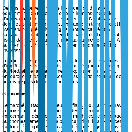
De plus, la convergence de l'IA et de l'IoT dans les
équipements de nettoyage offre un immense potentiel
d'innovation. L'intégration de capteurs et d'analyses de
données peut améliorer la surveillance en temps réel et la
maintenance prédictive, augmentant l'efficacité et la
satisfaction client. Notamment, le financement en capital-
risque dans les startups de nettoyage alimentées par l'IA a
augmenté de 22 % en 2023, reflétant un fort intérêt des
investisseurs.
Les incitations gouvernementales, telles que les crédits
d'impôt sur les équipements écoénergétiques en Amérique
du Nord, alimentent également l'expansion du marché,
encourageant les entreprises à passer à des solutions de
nettoyage plus durables et rentables.
Défis du marché
Le marché fait face à plusieurs défis qui pourraient entraver
la croissance future. Les incertitudes réglementaires
concernant le déploiement sûr de machines de nettoyage
autonomes demeurent une préoccupation. Les exigences de
conformité complexes à travers différentes régions peuvent
entraver le déploiement mondial de solutions innovantes,