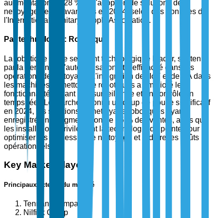
augmentation de 28 % de l'adoption de solutions de
nettoyage de sol avancées en 2024, selon des données de
l'International Sanitary Supply Association.
Par technologie : Robotique
La robotique est le segment technologique leader, soutenu
par la demande d'automatisation et d'efficacité dans les
opérations de nettoyage. L'intégration de l'IoT et de l'IA dans
les machines de nettoyage robotiques a amélioré leur
fonctionnalité, offrant une surveillance et un contrôle en
temps réel. Le marché a connu un coup de pouce significatif
en 2024, les solutions de nettoyage robotiques ayant
enregistré une augmentation de 45 % des ventes, alors que
les installations privilégient la technologie de pointe pour
optimiser les processus de nettoyage et réduire les coûts
opérationnels.
Key Market Players
Principaux acteurs du marché
Tennant Company
Nilfisk Group