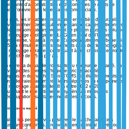
croissante d'automatisation et d'économies de coûts de
main-d'œuvre dans les espaces commerciaux.
De plus, les initiatives croissantes en matière de durabilité
environnementale propulsent le marché, car les entreprises
et les consommateurs préfèrent de plus en plus des solutions
de nettoyage écologiques. Le Green Deal de l'Union
européenne, visant à rendre l'Europe neutre en carbone d'ici
2050, a stimulé les investissements dans des technologies
de nettoyage durables, contribuant à une croissance projetée
du marché de 5,5 % par an.
En outre, la demande croissante du secteur de la santé, qui
privilégie des normes d'hygiène strictes, accélère
l'expansion du marché. Selon l'OMS, les établissements de
santé devraient augmenter leurs dépenses en équipements
de nettoyage avancés de 18 % entre 2022 et 2025,
soulignant le rôle critique de l'hygiène au milieu des
préoccupations sanitaires mondiales en cours.
Contraintes du marché
Malgré les perspectives positives, le marché fait face à
plusieurs contraintes. Un investissement initial élevé pour