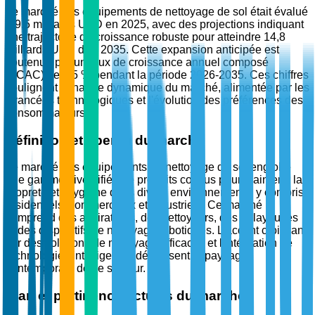
Le marché des équipements de nettoyage de sol était évalué
à 9,5 milliards USD en 2025, avec des projections indiquant
une trajectoire de croissance robuste pour atteindre 14,8
milliards USD d'ici 2035. Cette expansion anticipée est
soutenue par un taux de croissance annuel composé
(TCAC) de 4,5 % pendant la période 2026-2035. Ces chiffres
soulignent la nature dynamique du marché, alimentée par les
avancées technologiques et l'évolution des préférences des
consommateurs.
Définition et aperçu du marché
Le marché des équipements de nettoyage de sol englobe
une gamme diversifiée de produits conçus pour maintenir la
propreté et l'hygiène dans divers environnements, y compris
résidentiels, commerciaux et industriels. Ce marché
comprend des aspirateurs, des nettoyeurs, des balayeuses
et des dispositifs de nettoyage robotiques. L'accent croissant
sur des solutions de nettoyage efficaces et l'intégration de
technologies intelligentes définissent le paysage
contemporain de ce secteur.
Élan et pertinence actuels du marché