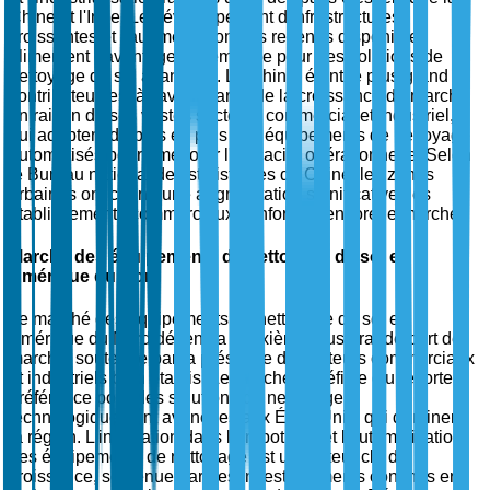
Chine et l'Inde. Le développement d'infrastructures
croissantes et l'augmentation des revenus disponibles
alimentent davantage la demande pour des solutions de
nettoyage de sol avancées. La Chine, étant le plus grand
contributeur, est à l'avant-garde de la croissance du marché
en raison de ses vastes secteurs commercial et industriel,
qui adoptent de plus en plus des équipements de nettoyage
automatisés pour améliorer l'efficacité opérationnelle. Selon
le Bureau national des statistiques de Chine, les zones
urbaines ont connu une augmentation significative des
établissements commerciaux, renforçant encore le marché.
Marché des équipements de nettoyage de sol en
Amérique du Nord
Le marché des équipements de nettoyage de sol en
Amérique du Nord détient la deuxième plus grande part de
marché, soutenue par la présence de secteurs commerciaux
et industriels bien établis. Le marché bénéficie d'une forte
préférence pour des solutions de nettoyage
technologiquement avancées aux États-Unis, qui dominent
la région. L'innovation dans la robotique et l'automatisation
des équipements de nettoyage est un moteur clé de
croissance, soutenue par des investissements continus en