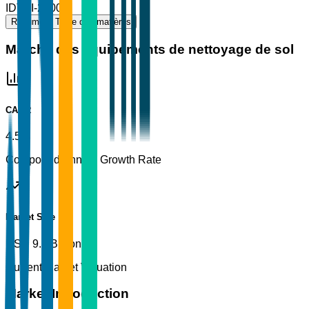
ID
TBI-22009
Résumé
Table des matières
Marché des équipements de nettoyage de sol
CAGR
4.5%
Compound Annual Growth Rate
Market Size
USD 9.5 Billion
Current Market Valuation
Market Introduction