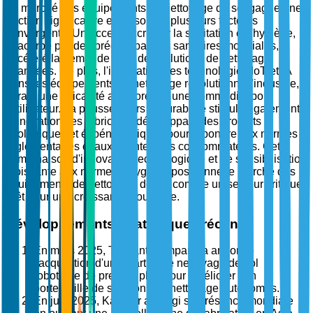
Le marché des équipements de nettoyage de sol gagne une
traction significative en raison de plusieurs facteurs
convergents. Un accent accru sur la sanitation et l'hygiène,
exacerbé par des préoccupations sanitaires mondiales, a
accéléré la demande pour des solutions de nettoyage
avancées. De plus, l'intégration des technologies IoT et IA
dans les équipements de nettoyage révolutionne l'industrie,
offrant une efficacité améliorée et une commodité pour
l'utilisateur. La poussée vers la durabilité stimule également
l'innovation, les fabricants développant des produits
écologiques et écoénergétiques pour répondre aux normes
réglementaires et aux attentes des consommateurs. Cette
combinaison d'innovation technologique et de sensibilisation
croissante aux normes d'hygiène positionne le marché des
équipements de nettoyage de sol comme un secteur critique
prêt pour une croissance soutenue.
Développements stratégiques récents
En mars 2025, Tennant Company a annoncé
l'acquisition d'une startup de nettoyage de sol
robotique de premier plan pour améliorer son
portefeuille de solutions de nettoyage autonomes.
En juin 2025, Kärcher a élargi sa présence mondiale