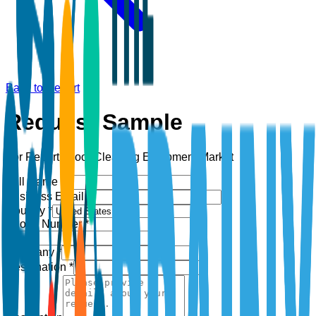
Back to Report
Request Sample
For Report:
Floor Cleaning Equipment Market
Full Name *
Business Email *
Country *
Phone Number *
+1
Company *
Designation *