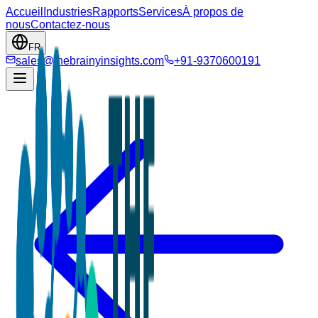
Accueil
Industries
Rapports
Services
À propos de
nous
Contactez-nous
FR
sales@thebrainyinsights.com
+91-9370600191