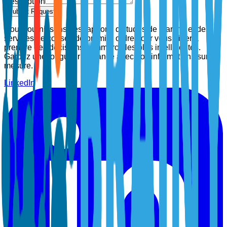
Description
Submit Request
Nous fournissons des rapports d'études de marché et des
services de conseil de premier ordre pour vous aider à
prendre des décisions commerciales plus intelligentes.
Gardez une longueur d'avance avec nos informations sur
mesure.
LinkedIn