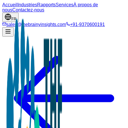
Accueil
Industries
Rapports
Services
À propos de
nous
Contactez-nous
FR
sales@thebrainyinsights.com
+91-9370600191