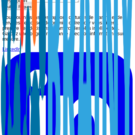
Description
Submit Request
Nous fournissons des rapports d'études de marché et des
services de conseil de premier ordre pour vous aider à
prendre des décisions commerciales plus intelligentes.
Gardez une longueur d'avance avec nos informations sur
mesure.
LinkedIn