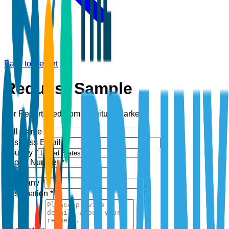
Back to Report
Request Sample
For Report:
Bedroom Furniture Market
Full Name *
Business Email *
Country *
Phone Number *
+1
Company *
Designation *