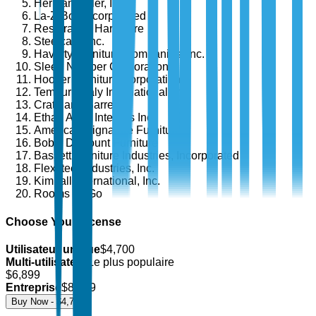
Herman Miller, Inc.
La-Z-Boy Incorporated
Restoration Hardware
Steelcase Inc.
Haverty Furniture Companies, Inc.
Sleep Number Corporation
Hooker Furniture Corporation
Tempur Sealy International, Inc.
Crate and Barrel
Ethan Allen Interiors Inc.
American Signature Furniture
Bob’s Discount Furniture
Bassett Furniture Industries, Incorporated
Flexsteel Industries, Inc.
Kimball International, Inc.
Rooms To Go
Choose Your License
Utilisateur unique
$
4,700
Multi-utilisateur
Le plus populaire
$
6,899
Entreprise
$
8,499
Buy Now - $
4,700