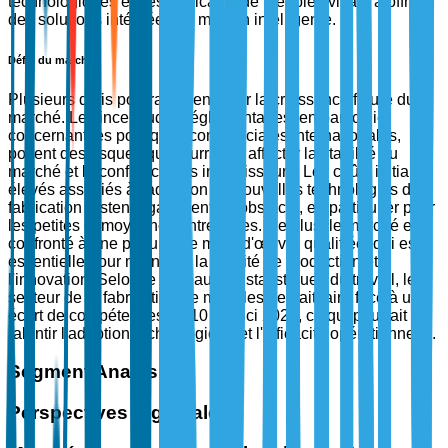
technologiques et des fabricants de meubles visant à offrir
des solutions intégrées de maison intelligente.
Défis du marché
Plusieurs défis pourraient entraver la croissance future du
marché. Les incertitudes réglementaires, en particulier
concernant les politiques commerciales internationales,
posent des risques qui pourraient affecter la stabilité du
marché et la confiance des investisseurs. Les coûts initiaux
élevés associés à l'adoption de nouvelles technologies de
fabrication restent également un obstacle, en particulier pour
les petites et moyennes entreprises. De plus, le marché est
confronté à une pénurie de main-d'œuvre qualifiée, qui est
essentielle pour maintenir la qualité de production et
l'innovation. Selon le Bureau des statistiques du travail, le
secteur de la fabrication de meubles devrait faire face à un
écart de compétences de 10 % d'ici 2025, ce qui pourrait
ralentir l'adoption technologique et l'efficacité opérationnelle.
Segment Analysis
Perspectives régionales