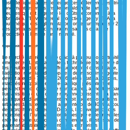
obstacle significatif est les exigences réglementaires strictes
concernant les émissions de formaldéhyde dans les
meubles, qui ont augmenté les coûts de conformité à la
fabrication. L'Environmental Protection Agency (EPA) a
souligné que ces réglementations ont eu un impact sur 25 %
des fabricants américains, ralentissant les délais de
production et l'entrée sur le marché.
Opportunités du marché
Le marché est prêt à croître grâce à plusieurs opportunités
émergentes. L'intégration de la technologie intelligente dans
les meubles de chambre offre un potentiel considérable,
l'adoption mondiale des appareils de maison intelligente
devant atteindre 75 % d'ici 2026, selon Statista. De plus, les
marchés inexploités en Asie-Pacifique présentent des
perspectives de croissance significatives, alimentées par
l'urbanisation et une classe moyenne croissante. La Banque
asiatique de développement prévoit que les populations
urbaines dans cette région augmenteront de 40 % au cours
de la prochaine décennie. De plus, la convergence des
industries de l'automatisation domestique et des meubles
crée de nouveaux modèles commerciaux, illustrés par des
partenariats stratégiques entre des entreprises