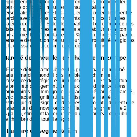
région bénéficie d'une forte préférence des consommateurs
pour des options de meubles de haute qualité et
personnalisables. Les États-Unis, en particulier, dominent le
marché avec ses designs innovants et son accent sur les
matériaux durables. Selon le Département du commerce des
États-Unis, les ventes de meubles aux États-Unis ont connu
une augmentation constante de 3 % par an, alimentée par la
demande des consommateurs pour des produits écologiques
et la croissance du commerce de détail en ligne.
Marché des meubles de chambre en Europe
L'Europe détient la troisième plus grande part de marché
dans le marché mondial des meubles de chambre. La
croissance de la région est influencée par une forte culture
de propriété de logement et un taux élevé de rénovations
domiciliaires. L'Allemagne est un acteur clé dans ce marché,
avec un accent significatif sur l'artisanat de qualité et
l'esthétique du design. Les données d'Eurostat indiquent que
les activités de rénovation domiciliaire ont augmenté de 2,5
% par an, stimulant la demande pour de nouveaux meubles
de chambre dans toute la région.
Structure de segmentation