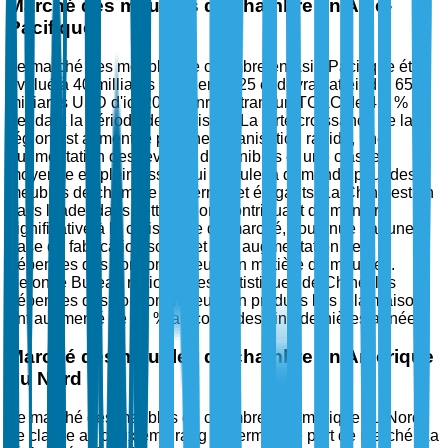
Marché des meubles de chambre en Asie-
Pacifique
Le marché des meubles de chambre en Asie-Pacifique était
évalué à 40 milliards USD en 2025 et devrait atteindre 65
milliards USD d'ici 2035, enregistrant un TCAC de 4,8 %
pendant la période de prévision. La forte croissance de la
région est alimentée par une urbanisation rapide, une
augmentation des revenus disponibles et une classe
moyenne en plein essor, qui stimule la demande pour des
meubles de chambre modernes et élégants. La Chine est un
pays leader dans cette région, contribuant de manière
significative à la croissance du marché, soutenue par une
base de fabrication solide et une augmentation des
dépenses des consommateurs en matière de meubles.
Selon le Bureau national des statistiques de Chine, les
dépenses des consommateurs en produits liés à la maison
ont augmenté de 15 % au cours des cinq dernières années.
Marché des meubles de chambre en Amérique
du Nord
Le marché des meubles de chambre en Amérique du Nord
se classe au deuxième rang en termes de part de marché. La