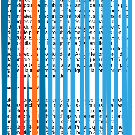
demande pour des meubles de chambre de qualité. De plus,
les initiatives de durabilité redéfinissent les préférences des
consommateurs, avec un accent croissant sur les matériaux
écologiques et éthiquement sourcés. L'Association de
l'industrie du meuble a signalé une augmentation de 30 % de
la demande pour des produits de meubles durables rien
qu'en 2022. En outre, les innovations technologiques telles
que les outils de réalité augmentée (RA) améliorent
l'expérience client en permettant la planification virtuelle des
pièces, avec une adoption de la RA dans le commerce de
détail prévue pour croître de 23 % par an jusqu'en 2025. Ces
moteurs sont cruciaux car ils s'alignent sur la tendance plus
large vers la transformation numérique et la consommation
durable sur le marché mondial.
Contraintes du marché
Malgré la trajectoire de croissance positive, le marché des
meubles de chambre fait face à des contraintes notables. Les
coûts élevés des matières premières, exacerbés par les
perturbations de la chaîne d'approvisionnement, ont conduit
à une augmentation des prix des produits, comme l'a
rapporté le Global Trade Analysis Project, qui a noté une
augmentation de 15 % des prix du bois en 2023. Un autre