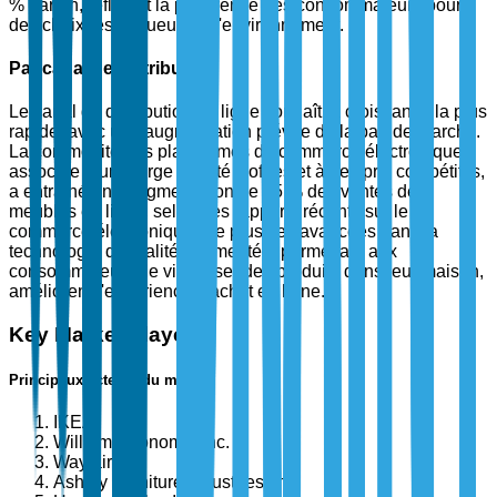
% par an, reflétant la préférence des consommateurs pour
des choix respectueux de l'environnement.
Par canal de distribution
Le canal de distribution en ligne connaît la croissance la plus
rapide, avec une augmentation prévue de la part de marché.
La commodité des plateformes de commerce électronique,
associée à une large variété d'offres et à des prix compétitifs,
a entraîné une augmentation de 25 % des ventes de
meubles en ligne, selon des rapports récents sur le
commerce électronique. De plus, les avancées dans la
technologie de réalité augmentée, permettant aux
consommateurs de visualiser des produits dans leur maison,
améliorent l'expérience d'achat en ligne.
Key Market Players
Principaux acteurs du marché
IKEA
Williams-Sonoma, Inc.
Wayfair Inc.
Ashley Furniture Industries, Inc.