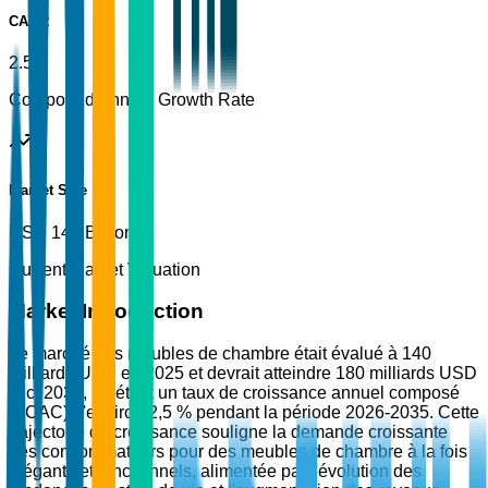
CAGR
2.5%
Compound Annual Growth Rate
Market Size
USD 140 Billion
Current Market Valuation
Market Introduction
Le marché des meubles de chambre était évalué à 140
milliards USD en 2025 et devrait atteindre 180 milliards USD
d'ici 2035, reflétant un taux de croissance annuel composé
(TCAC) d'environ 2,5 % pendant la période 2026-2035. Cette
trajectoire de croissance souligne la demande croissante
des consommateurs pour des meubles de chambre à la fois
élégants et fonctionnels, alimentée par l'évolution des