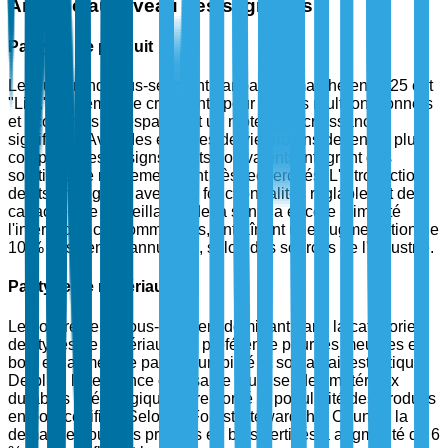
Analyse au niveau des segments
Par type de produit
Le plus grand sous-segment par part de marché en 2025 est
"Lits." La demande croissante pour des lits multifonctionnels
et économes en espace est un moteur de croissance
significatif. Avec des espaces de vie urbains devenant plus
compacts, les designs de lits polyvalents intégrant des
solutions de rangement sont très recherchés. L'introduction
de lits intelligents avec des fonctionnalités réglables et des
capacités de surveillance de la santé a encore alimenté
l'intérêt des consommateurs, entraînant une augmentation de
10 % des ventes annuelles, selon des sources de l'industrie.
Par type de matériau
Le bois reste le sous-segment dominant dans la catégorie
des types de matériaux. La préférence pour les meubles en
bois est alimentée par sa durabilité et son attrait esthétique.
De plus, la tendance croissante à utiliser des matériaux
durables et écologiques a renforcé la popularité des produits
en bois certifiés. Selon le Forest Stewardship Council, la
demande pour des produits en bois certifiés a augmenté de 6