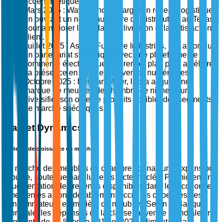
écoénergétiques.
Mars 2025 : Wayfair Inc. a élargi son réseau logistique
en ouvrant un nouveau centre de distribution au Texas
pour améliorer les délais de livraison et la satisfaction
client.
Juillet 2025 : Ashley Furniture Industries, Inc. a conclu
un partenariat stratégique avec une plateforme de
commerce électronique de premier plan pour améliorer
sa présence en ligne et ses ventes numériques.
Octobre 2025 : Herman Miller, Inc. a acquis une
marque de meubles de chambre de niche pour
diversifier son offre de produits et cibler des segments
de marché spécifiques.
Market Dynamics
Facteurs de croissance du marché
Le marché des meubles de chambre connaît une expansion
robuste, soutenue par plusieurs facteurs clés. Premièrement,
l'augmentation des revenus disponibles dans les économies
émergentes a considérablement accru les dépenses des
consommateurs en matière de meubles. Selon la Banque
mondiale, les dépenses de la classe moyenne mondiale ont
augmenté de 45 % entre 2018 et 2023, alimentant la