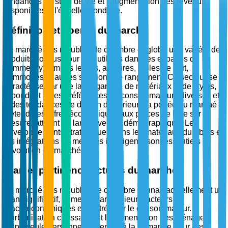
tendances de style de vie et l'augmentation des revenus
disponibles à l'échelle mondiale.
Définition et aperçu du marché
Le marché des meubles de chambre englobe une variété de
produits conçus pour être utilisés dans les espaces de
sommeil, y compris les lits, armoires, tables de nuit,
commodes et autres solutions de rangement. Ce secteur se
caractérise par une large gamme de matériaux et de styles,
répondant à des préférences de consommateurs diverses et
à des tendances de design d'intérieur. La portée du marché
s'étend des offres économiques aux pièces de luxe sur
mesure, attirant un large éventail démographique. Les
développements stratégiques dans les matériaux durables et
les intégrations de meubles intelligents sont essentiels à
l'évolution du marché.
Élan et pertinence actuels du marché
Le marché des meubles de chambre connaît actuellement un
élan significatif, alimenté par plusieurs facteurs
macroéconomiques et centrés sur le consommateur.
L'urbanisation croissante et l'augmentation des ménages
d'une seule personne ont renforcé la demande pour des