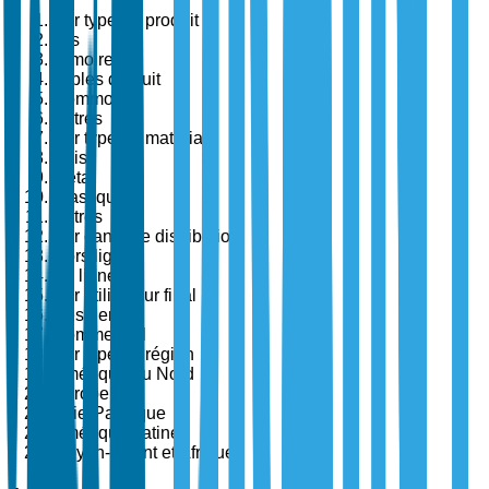
Par type de produit
Lits
Armoires
Tables de nuit
Commode
Autres
Par type de matériau
Bois
Métal
Plastique
Autres
Par canal de distribution
Hors ligne
En ligne
Par utilisateur final
Résidentiel
Commercial
Par type de région
Amérique du Nord
Europe
Asie-Pacifique
Amérique Latine
Moyen-Orient et Afrique