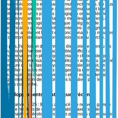
meubles économes en espace et multifonctionnels. De plus,
la sensibilisation croissante des consommateurs et leur
préférence pour les produits écologiques ont accéléré les
innovations dans les matériaux de meubles durables. Les
avancées technologiques, telles que l'intégration de
fonctionnalités de maison intelligente dans le design des
meubles, améliorent l'attrait et la fonctionnalité des meubles
de chambre, stimulant encore la croissance du marché.
De plus, l'explosion du commerce électronique a rendu les
meubles de chambre plus accessibles, offrant aux
consommateurs un plus large éventail de choix et des prix
compétitifs, contribuant à une pénétration accrue du marché.
À mesure que la classe moyenne mondiale s'élargit, en
particulier dans les marchés émergents, la demande pour
des meubles de chambre premium et sur mesure devrait
augmenter, offrant des opportunités lucratives pour les
acteurs du marché.
Développements stratégiques récents
Janvier 2025 : IKEA a annoncé une nouvelle gamme
de meubles de chambre durables, axée sur des
matériaux écologiques et des processus de production