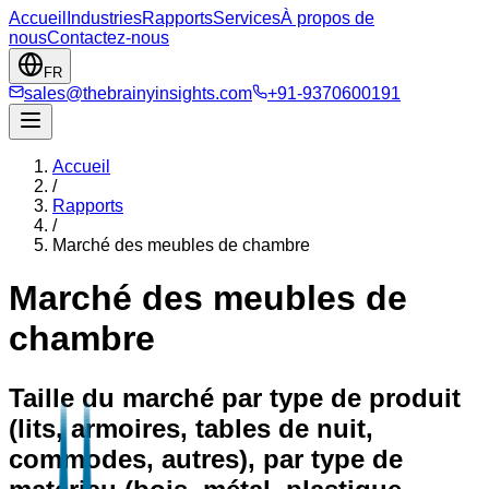
Accueil
Industries
Rapports
Services
À propos de
nous
Contactez-nous
FR
sales@thebrainyinsights.com
+91-9370600191
Accueil
/
Rapports
/
Marché des meubles de chambre
Marché des meubles de
chambre
Taille du marché par type de produit
(lits, armoires, tables de nuit,
commodes, autres), par type de