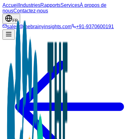
Accueil
Industries
Rapports
Services
À propos de
nous
Contactez-nous
FR
sales@thebrainyinsights.com
+91-9370600191