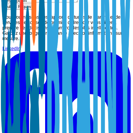
Description
Submit Request
Nous fournissons des rapports d'études de marché et des
services de conseil de premier ordre pour vous aider à
prendre des décisions commerciales plus intelligentes.
Gardez une longueur d'avance avec nos informations sur
mesure.
LinkedIn