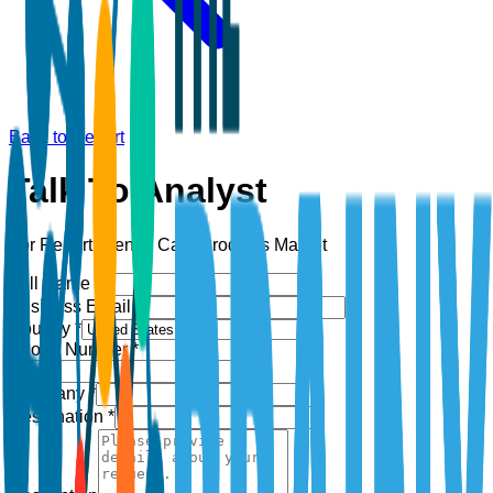
Back to Report
Talk To Analyst
For Report:
Dental Care Products Market
Full Name *
Business Email *
Country *
Phone Number *
+1
Company *
Designation *