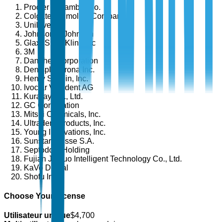
Procter & Gamble Co.
Colgate-Palmolive Company
Unilever
Johnson & Johnson
GlaxoSmithKline plc
3M
Danaher Corporation
Dentsply Sirona Inc.
Henry Schein, Inc.
Ivoclar Vivadent AG
Kuraray Co., Ltd.
GC Corporation
Mitsui Chemicals, Inc.
Ultradent Products, Inc.
Young Innovations, Inc.
Sunstar Suisse S.A.
Septodont Holding
Fujian Jianuo Intelligent Technology Co., Ltd.
KaVo Dental
Shofu Inc.
Choose Your License
Utilisateur unique
$
4,700