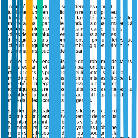
Le marché des produits de soins dentaires connaît
actuellement un élan significatif en raison de plusieurs
facteurs clés. Un accent accru sur la santé personnelle et le
bien-être après la pandémie a conduit les consommateurs à
prioriser la santé bucco-dentaire dans le cadre de leurs
routines de santé plus larges. De plus, les avancées
technologiques dans les formulations de produits, telles que
l'inclusion d'ingrédients naturels et biologiques, attirent les
consommateurs soucieux de leur santé.
En outre, la prévalence croissante des problèmes dentaires,
tels que les caries et les maladies parodontales, en
particulier dans les populations vieillissantes, stimule la
demande pour des solutions de soins dentaires efficaces. Le
marché bénéficie également de l'essor du commerce
électronique, qui a rendu les produits de soins dentaires plus
accessibles à un public mondial, facilitant l'expansion du
marché dans les économies émergentes.
Les partenariats stratégiques et les fusions au sein de
l'industrie contribuent au développement de produits
innovants répondant à des besoins variés des
consommateurs, y compris ceux ayant des problèmes
dentaires spécifiques. Ces dynamiques soulignent la