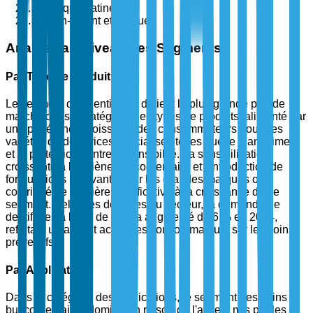
Amérique Latine
Moyen-Orient et Afrique
Analyse au Niveau des Segments
Par Type de Produit
Le segment des dentifrices détient la plus grande part de
marché dans la catégorie des types de produits, alimenté par
une préférence croissante des consommateurs pour des
variétés de dentifrices spécialisés telles que le blanchiment
et la protection contre la sensibilité. La sensibilisation
croissante à l'hygiène bucco-dentaire et l'introduction de
formulations innovantes par les grandes marques ont
contribué de manière significative à la croissance de ce
segment. Selon les données du secteur, la demande de
dentifrices à base de fluor a augmenté de 6 % en 2024,
reflétant un accent accru des consommateurs sur les soins
préventifs.
Par Application
Dans la catégorie des applications, le segment des soins
bucco-dentaires domine en raison de l'accent mis par les