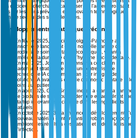
pertinence stratégique du marché pour les investisseurs et
les décideurs cherchant à capitaliser sur l'accent croissant
mis sur les soins préventifs et l'innovation technologique
dans le secteur des soins dentaires.
Développements stratégiques récents
En février 2025, la société Colgate-Palmolive a
annoncé le lancement d'une nouvelle gamme de
produits de soins dentaires écologiques, visant à
améliorer la durabilité dans l'hygiène bucco-dentaire.
En mai 2025, Johnson & Johnson a conclu un
partenariat stratégique avec une entreprise de
technologie IA de premier plan pour intégrer des
solutions IA avancées dans le diagnostic dentaire et les
soins aux patients.
En août 2025, GlaxoSmithKline plc a élargi sa gamme
de produits de santé bucco-dentaire en acquérant une
startup innovante spécialisée dans les ingrédients
naturels.
En octobre 2025, 3M a annoncé le développement d'un
nouveau matériau dentaire antimicrobien conçu pour
améliorer les résultats des patients et réduire le risque
d'infection.