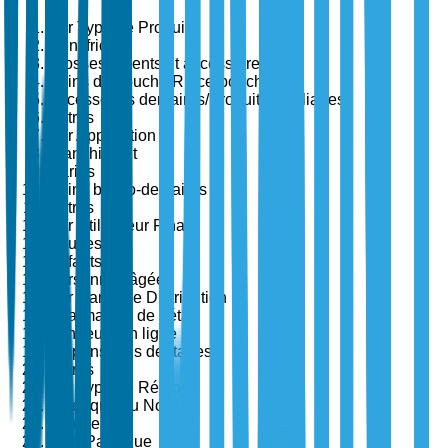
Par Type de Produit
Dentifrice
Brosses à dents et accessoires
Bains de bouche/Rince-bouche
Accessoires dentaires/Produits auxiliaires
Autres
Par Application
Blanchiment
Caries
Soins bucco-dentaires
Autres
Par Utilisateur Final
Adultes
Enfants
Personnes âgées
Par Canal de Distribution
Pharmacies de détail
Vendeurs en ligne
Dispensaires dentaires
Autres
Par Type de Région
Amérique du Nord
Europe
Asie-Pacifique