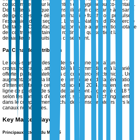
consommateurs sur le maintien de l'hygiène bucco-dentaire.
Des facteurs tels que la sensibilisation croissante à la santé
des gencives et le désir d'une haleine fraîche ont propulsé
l'expansion de ce segment. L'Institut National de Recherche
Dentaire et Craniofaciale rapporte une augmentation notable
des contrôles dentaires de routine, ce qui soutient la
demande de produits dans ce segment.
Par Canal de Distribution
Le sous-segment des vendeurs en ligne connaît une
croissance rapide, attribuable à la commodité et à la variété
offertes par les plateformes de commerce électronique. Une
augmentation de la littératie numérique et de la pénétration
d'Internet a facilité cette tendance. En 2024, les ventes en
ligne de produits de soins dentaires ont augmenté de 18 %,
selon les données d'eMarketer, soulignant le changement
dans le comportement d'achat des consommateurs vers les
canaux numériques.
Key Market Players
Principaux Acteurs du Marché