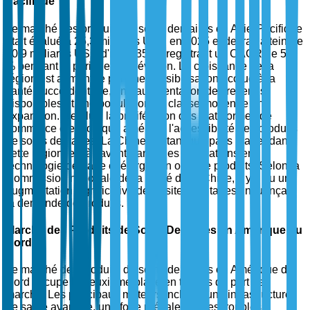
Pacifique
Le marché des produits de soins dentaires en Asie-Pacifique
était évalué à 25,3 milliards USD en 2025 et devrait atteindre
40,9 milliards USD d'ici 2035, enregistrant un CAGR de 5,1
% pendant la période de prévision. La croissance de la
région est alimentée par une sensibilisation accrue à la
santé bucco-dentaire, une augmentation des revenus
disponibles et une population de classe moyenne en
expansion. De plus, la prolifération des plateformes de
commerce électronique améliore l'accessibilité des produits
de soins dentaires. La Chine, en tant que pays leader dans
cette région, est à l'avant-garde des innovations en
technologie dentaire et élargit son offre de produits. Selon la
Commission nationale de la santé de la Chine, il y a eu une
augmentation significative des visites dentaires, influençant
la demande de produits.
Marché des Produits de Soins Dentaires en Amérique du
Nord
Le marché des produits de soins dentaires en Amérique du
Nord occupe la deuxième place en termes de part de
marché. Les principaux moteurs incluent une infrastructure
de santé avancée, une forte prévalence des troubles