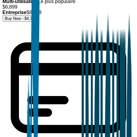
Multi-utilisateur
Le plus populaire
$
6,899
Entreprise
$
8,499
Buy Now - $
4,700