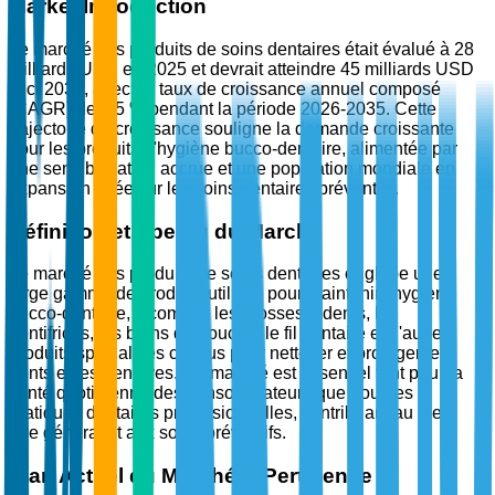
Market Introduction
Le marché des produits de soins dentaires était évalué à 28
milliards USD en 2025 et devrait atteindre 45 milliards USD
d'ici 2035, avec un taux de croissance annuel composé
(CAGR) de 4,5 % pendant la période 2026-2035. Cette
trajectoire de croissance souligne la demande croissante
pour les produits d'hygiène bucco-dentaire, alimentée par
une sensibilisation accrue et une population mondiale en
expansion axée sur les soins dentaires préventifs.
Définition et Aperçu du Marché
Le marché des produits de soins dentaires englobe une
large gamme de produits utilisés pour maintenir l'hygiène
bucco-dentaire, y compris les brosses à dents, les
dentifrices, les bains de bouche, le fil dentaire et d'autres
produits spécialisés conçus pour nettoyer et protéger les
dents et les gencives. Ce marché est essentiel tant pour la
santé quotidienne des consommateurs que pour les
pratiques dentaires professionnelles, contribuant au bien-
être général et aux soins préventifs.
Élan Actuel du Marché & Pertinence