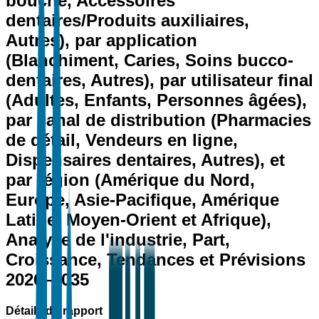
bouche, Accessoires
dentaires/Produits auxiliaires,
Autres), par application
(Blanchiment, Caries, Soins bucco-
dentaires, Autres), par utilisateur final
(Adultes, Enfants, Personnes âgées),
par canal de distribution (Pharmacies
de détail, Vendeurs en ligne,
Dispensaires dentaires, Autres), et
par région (Amérique du Nord,
Europe, Asie-Pacifique, Amérique
Latine, Moyen-Orient et Afrique),
Analyse de l'industrie, Part,
Croissance, Tendances et Prévisions
2026–2035
Détails du rapport