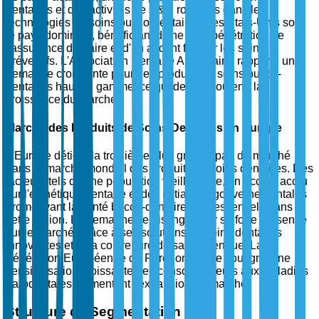
dentaires et des activités de R&D robustes dans les
technologies de soins bucco-dentaires. Les États-Unis sont
le pays dominant, bénéficiant d'une forte pénétration de
l'assurance dentaire et d'un accent fort sur les soins
préventifs. L'Association Dentaire Américaine rapporte une
demande croissante pour des produits de soins bucco-
dentaires haut de gamme, ce qui devrait soutenir la
croissance du marché.
Marché des Produits de Soins Dentaires en Europe
L'Europe détient la troisième plus grande part de marché
dans le marché mondial des produits de soins dentaires. Des
facteurs tels qu'une population vieillissante, un accent accru
sur l'esthétique dentaire et des initiatives gouvernementales
promouvant la santé bucco-dentaire sont essentiels dans
cette région. L'Allemagne se distingue par sa forte présence
sur le marché, grâce à ses solutions de soins dentaires
innovantes et à sa couverture de santé étendue. La
Fédération Européenne de Parodontologie souligne une
sensibilisation croissante des consommateurs aux maladies
parodontales, alimentant l'expansion du marché.
Structure de Segmentation