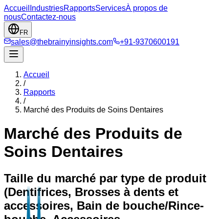
Accueil
Industries
Rapports
Services
À propos de
nous
Contactez-nous
FR
sales@thebrainyinsights.com
+91-9370600191
Accueil
/
Rapports
/
Marché des Produits de Soins Dentaires
Marché des Produits de
Soins Dentaires
Taille du marché par type de produit
(Dentifrices, Brosses à dents et
accessoires, Bain de bouche/Rince-