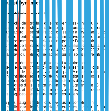
Market Dynamics
Facteurs de Croissance du Marché
Le marché des produits de soins dentaires connaît une
croissance robuste, alimentée par plusieurs facteurs clés.
Tout d'abord, la sensibilisation croissante à l'hygiène bucco-
dentaire a entraîné une hausse significative de la demande
des consommateurs. Selon un rapport de l'Association
Mondiale de la Santé Dentaire, la sensibilisation à la santé
bucco-dentaire a augmenté de 45 % entre 2021 et 2023, en
phase avec un plus grand accent sur les soins préventifs.
Les avancées technologiques sont un autre moteur
essentiel. L'intégration d'outils numériques tels que des
dispositifs de diagnostic alimentés par l'IA et des brosses à
dents intelligentes a révolutionné les pratiques de soins
dentaires. Selon l'OMS, l'adoption d'outils de santé
numériques dans le secteur dentaire a augmenté de 68 %
entre 2021 et 2024 dans le monde, améliorant la précision
des diagnostics et l'engagement des patients.
De plus, l'augmentation des revenus disponibles, en
particulier dans les économies émergentes, a conduit à une