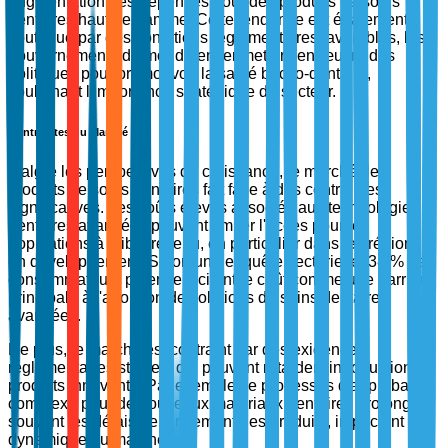
augmentation des dépenses pour des produits de soins
dentaires haut de gamme. Cette tendance est également
soutenue par des conditions réglementaires favorables, les
gouvernements du monde entier mettant en œuvre des
politiques pour promouvoir la santé bucco-dentaire,
soulignant l'importance stratégique du secteur.
Contraintes du Marché
Malgré les perspectives de croissance, le marché des
produits de soins dentaires fait face à des contraintes
significatives. Les coûts élevés associés aux technologies
dentaires avancées peuvent limiter l'accès pour les
populations à faible revenu, en particulier dans les régions
en développement. Selon une enquête sectorielle, 38 % des
consommateurs potentiels citent le coût comme une barrière
principale à l'adoption de solutions de soins dentaires
avancées.
De plus, le marché est contraint par des exigences
réglementaires strictes, qui peuvent retarder l'introduction de
produits innovants. Par exemple, le processus d'approbation
complexe pour de nouveaux matériaux dentaires prolonge
souvent les délais de lancement des produits, impactant la
dynamique du marché.