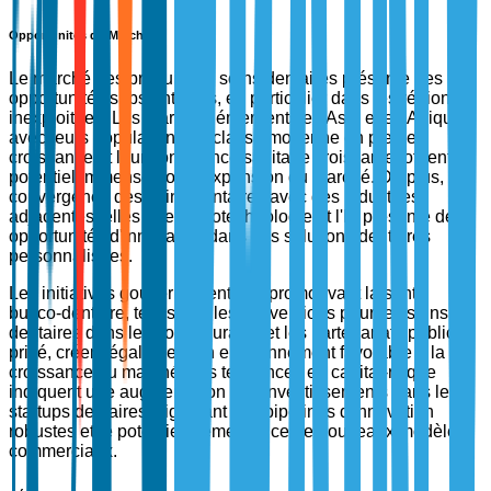
Opportunités du Marché
Le marché des produits de soins dentaires présente des
opportunités substantielles, en particulier dans les régions
inexploitées. Les marchés émergents en Asie et en Afrique,
avec leurs populations de classe moyenne en pleine
croissance et leur conscience sanitaire croissante, offrent un
potentiel immense pour l'expansion du marché. De plus, la
convergence des soins dentaires avec des industries
adjacentes telles que la biotechnologie et l'IA présente des
opportunités d'innovation dans des solutions dentaires
personnalisées.
Les initiatives gouvernementales promouvant la santé
bucco-dentaire, telles que les subventions pour les soins
dentaires dans les zones rurales et les partenariats public-
privé, créent également un environnement favorable à la
croissance du marché. Les tendances en capital-risque
indiquent une augmentation des investissements dans les
startups dentaires, signalant des pipelines d'innovation
robustes et le potentiel d'émergence de nouveaux modèles
commerciaux.