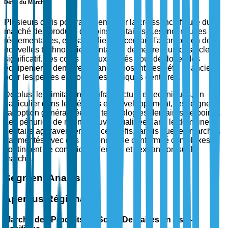
Défis du Marché
Plusieurs défis pourraient entraver la croissance future du
marché des produits de soins dentaires. Les incertitudes
réglementaires, en particulier concernant l'approbation de
nouvelles technologies dentaires, demeurent un obstacle
significatif. Les coûts initiaux élevés pour déployer des
équipements dentaires avancés posent des défis financiers
pour les petites et moyennes pratiques dentaires.
De plus, les limitations d'infrastructure et techniques, en
particulier dans les régions en développement, restreignent
l'adoption généralisée des technologies dentaires de pointe.
Les pénuries de main-d'œuvre qualifiée dans le domaine
dentaire aggravent encore ces défis, tandis que les marchés
fragmentés avec des exigences de conformité complexes
continuent de compliquer l'entrée et l'expansion sur le
marché.
Segment Analysis
Aperçus Régionaux
Marché des Produits de Soins Dentaires en Asie-