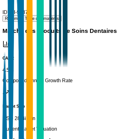
ID
TBI-97371
Résumé
Table des matières
Marché des Produits de Soins Dentaires
CAGR
4.5%
Compound Annual Growth Rate
Market Size
USD 28 Billion
Current Market Valuation